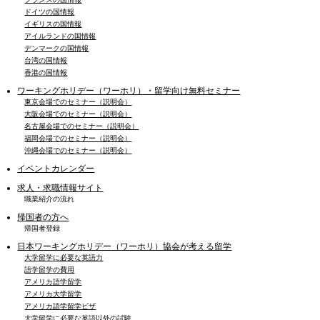
ドイツの国情報
イギリスの国情報
アイルランドの国情報
デンマークの国情報
台湾の国情報
香港の国情報
ワーキングホリデー（ワーホリ）・留学向け無料セミナー
東京会場でのセミナー（説明会）
大阪会場でのセミナー（説明会）
名古屋会場でのセミナー（説明会）
福岡会場でのセミナー（説明会）
沖縄会場でのセミナー（説明会）
イベントカレンダー
求人・求職情報サイト
職業紹介の流れ
帰国者の方へ
帰国者登録
日本ワーキングホリデー（ワーホリ）協会が考える留学
大学留学に必要な英語力
語学留学の費用
アメリカ語学留学
アメリカ大学留学
アメリカ語学留学ビザ
大学留学に必要な英語以外の試験