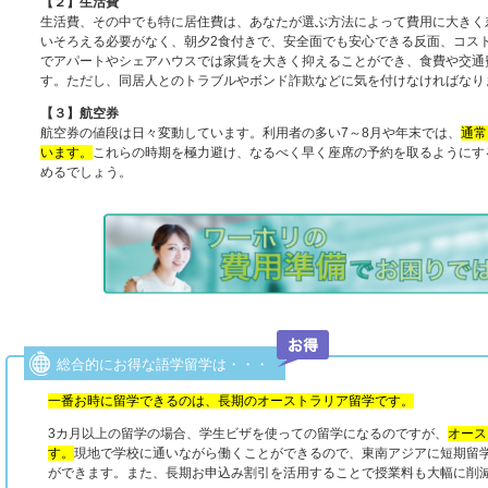
【２】生活費
生活費、その中でも特に居住費は、あなたが選ぶ方法によって費用に大きく
いそろえる必要がなく、朝夕2食付きで、安全面でも安心できる反面、コス
でアパートやシェアハウスでは家賃を大きく抑えることができ、食費や交通
す。ただし、同居人とのトラブルやボンド詐欺などに気を付けなければなり
【３】航空券
航空券の値段は日々変動しています。利用者の多い7～8月や年末では、
通常
います。
これらの時期を極力避け、なるべく早く座席の予約を取るようにす
めるでしょう。
総合的にお得な語学留学は・・・
一番お時に留学できるのは、長期のオーストラリア留学です。
3カ月以上の留学の場合、学生ビザを使っての留学になるのですが、
オース
す。
現地で学校に通いながら働くことができるので、東南アジアに短期留学
ができます。また、長期お申込み割引を活用することで授業料も大幅に削