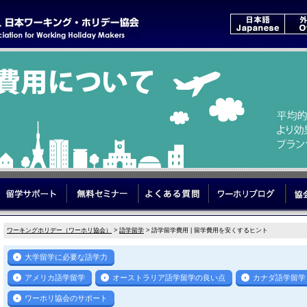
いて
はじめてのワーホリ
留学サポート
無料セミナー
よくある質問
ワーホ
ワーキングホリデー（ワーホリ協会）
>
語学留学
> 語学留学費用 | 留学費用を安くするヒント
大学留学に必要な語学力
アメリカ語学留学
オーストラリア語学留学の良い点
カナダ語学留学
ワーホリ協会のサポート