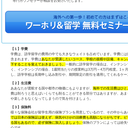
専門カウンセラーが相談をお受けいたします。
【１】学費
学費は、語学留学の費用の中でも大きなウェイトを占めています。学費には
含まれます。学費は
あなたが受講したいコース、学校の規模や設備、キャン
下することを覚えておきましょう。
一般的に語学留学の場合は、インテンシブ
く、インテンシブの場合、1週間当たりの授業料は3万円～4万円程度。1ヶ月で
し、語学学校は長期申し込み割引や、期間限定の割引を適用してくれるケー
【２】生活費
ああなたが渡航する国や都市の物価にもよりますが、
海外での生活費はひと
費は削ろうと思えばいくらでも削ることができる部分ではありますが、あま
や楽しさもなくなってしまうので気を付けましょう。
【３】保険料
様々な保険会社が留学生用の保険プランを用意しているので、その中からあ
では日本の保険証は使えず、病気やけがの治療費も高額になりがちです。ビ
る国もあるので、必ず保険に加入しましょう。
保険のプランによっては紛失
心です。