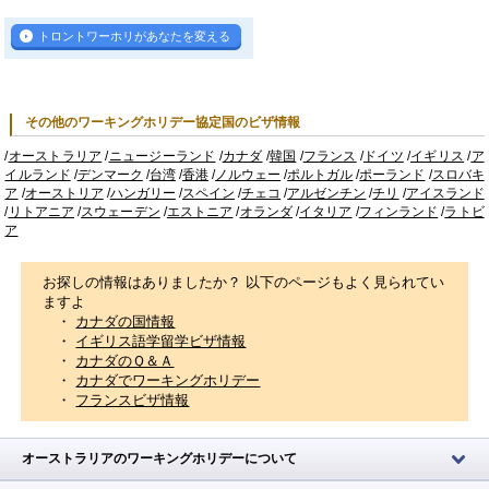
トロントワーホリがあなたを変える
その他のワーキングホリデー協定国のビザ情報
/
オーストラリア
/
ニュージーランド
/
カナダ
/
韓国
/
フランス
/
ドイツ
/
イギリス
/
ア
イルランド
/
デンマーク
/
台湾
/
香港
/
ノルウェー
/
ポルトガル
/
ポーランド
/
スロバキ
ア
/
オーストリア
/
ハンガリー
/
スペイン
/
チェコ
/
アルゼンチン
/
チリ
/
アイスランド
/
リトアニア
/
スウェーデン
/
エストニア
/
オランダ
/
イタリア
/
フィンランド
/
ラトビ
ア
お探しの情報はありましたか？ 以下のページもよく見られてい
ますよ
・
カナダの国情報
・
イギリス語学留学ビザ情報
・
カナダのＱ＆Ａ
・
カナダでワーキングホリデー
・
フランスビザ情報
オーストラリアのワーキングホリデーについて