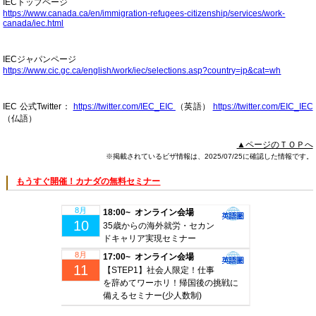
IECトップページ
https://www.canada.ca/en/immigration-refugees-citizenship/services/work-
canada/iec.html
IECジャパンページ
https://www.cic.gc.ca/english/work/iec/selections.asp?country=jp&cat=wh
IEC 公式Twitter：
https://twitter.com/IEC_EIC
（英語）
https://twitter.com/EIC_IEC
（仏語）
▲ページのＴＯＰへ
※掲載されているビザ情報は、2025/07/25に確認した情報です。
もうすぐ開催！カナダの無料セミナー
8月
18:00~ オンライン会場
10
35歳からの海外就労・セカン
ドキャリア実現セミナー
8月
17:00~ オンライン会場
11
【STEP1】社会人限定！仕事
を辞めてワーホリ！帰国後の挑戦に
備えるセミナー(少人数制)