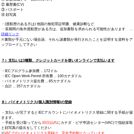
② 履歴書(CV)
③ パスポート
④ 顔写真
・(渡航歴のある方は) 他国の無犯罪証明書、健康診断など
・長期間の海外渡航歴がある方は、追加書類を求められる可能性があります …
詳細リンク
※書類が手元にない場合䛿、それら䛾書類が発行されたことを証明する資料をア
ップロードして下さい
７）支払いは3種類、クレジットカードを使いオンラインで支払います
・IECプログラム参加費 ... 172ドル
・IEC Open Work Permit 所有費 ... 100カナダドル
・バイオメトリクス提出費 ... 85カナダドル
・合計 ... 357カナダドル
８）バイオメトリクス(個人識別情報)の登録
・支払いが完了するとIECアカウントにバイオメトリクス登録に関する手紙が届
きます。
・手紙を受け取ってから
30日以内
にカナダ・ビザ申請センター(VAC)で指紋採取
と顔写真の提出をしてください
※
VACでのバイオメトリクス登録は、完全予約制となっています。