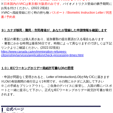
※
日本国内のVACは東京都/大阪府のみです。
バイオメトリクス登録の猶予期間に
お気を付けください。(2022.2現在)
※VACへ指紋登録に行く時の持ち物:
パスポート / Biometric Instruction Letter / 同意
書 / 予約表
９）カナダ移民・難民・市民権省が、あなたが登録した申請情報を確認します
・査証の審査には個人差があり、追加書類の提出要請が入る場合もあります
・審査にかかる時間は最長56日です。時期によって異なりますので詳しくは下記
リンクよりご確認ください。(2022.02現在)
https://www.canada.ca/en/immigration-refugees-
citizenship/services/application/check-processing-times.html
１０）IECワーキングホリデー発給許可書(LOI)の受理
・申請が問題なく受理されると、Letter of Introduction(LOI)がMy CICに届きます
※LOIの有効期間の発行日より1年間です。その間にカナダに入国して下さい
※この手紙をプリントアウトし、ご自身のデバイスに保管し、入国の際にパスポ
ートと一緒に提示して下さい。正式なIECワーキングホリデー就労許可書が発行
されます。
公式ページ