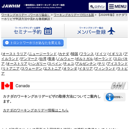
ワーキングホリデー（ワーホリ協会）
>
ワーキングホリデーで行ける国
> 【2026年版】カナダワ
ーホリビザ申請方法や流れを徹底解説！
セミナー予約
メンバー登録
トロントワーホリがあなたを変える
/
オーストラリア
/
ニュージーランド
/
カナダ
/
韓国
/
フランス
/
ドイツ
/
イギリス
/
ア
イルランド
/
デンマーク
/
台湾
/
香港
/
ノルウェー
/
ポルトガル
/
ポーランド
/
スロバキ
ア
/
オーストリア
/
ハンガリー
/
スペイン
/
チェコ
/
アルゼンチン
/
チリ
/
アイスランド
/
リトアニア
/
スウェーデン
/
エストニア
/
オランダ
/
イタリア
/
フィンランド
/
ラトビ
ア
カナダのワーキングホリデービザの取得方法についてご案内し
カナダ国情報へ
ます。
カナダのワーキングホリデー情報はこちら