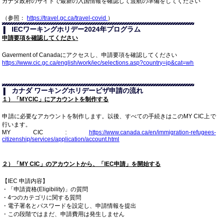
カナダ政府のサイトで最新の入国情報を確認して渡航の準備をしてください
（参照：
https://travel.gc.ca/travel-covid
）
IECワーキングホリデー2024年プログラム
申請要項を確認してください
Gaverment of Canadaにアクセスし、申請要項を確認してください
https://www.cic.gc.ca/english/work/iec/selections.asp?country=jp&cat=wh
カナダ ワーキングホリデービザ申請の流れ
１）「MYCIC」にアカウントを制作する
申請に必要なアカウントを制作します。以後、すべての手続きはこのMY CIC上で
行います。
MY CIC :
https://www.canada.ca/en/immigration-refugees-
citizenship/services/application/account.html
２）「MY CIC」のアカウントから、「IEC申請」を開始する
【IEC 申請内容】
・「申請資格(Eligibility)」の質問
・4つのカテゴリに関する質問
・電子署名とパスワードを設定し、申請情報を提出
・この段階ではまだ、申請費用は発生しません