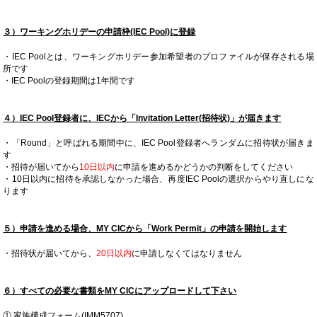
３）ワーキングホリデーの申請枠(IEC Pool)に登録
・IEC Poolとは、ワーキングホリデー参加希望者のプロファイルが保存される場
所です
・IEC Poolの登録期間は1年間です
４）IEC Pool登録者に、IECから「Invitation Letter(招待状)」が届きます
・「Round」と呼ばれる期間中に、IEC Pool登録者へランダムに招待状が届きま
す
・招待が届いてから
10日以内
に申請を進めるかどうかの判断をしてください
・10日以内に招待を承認しなかった場合、再度IEC Poolの選択からやり直しにな
ります
５）申請を進める場合、MY CICから「Work Permit」の申請を開始します
・招待状が届いてから、
20日以内
に申請しなくてはなりません
６）すべての必要な書類をMY CICにアップロードして下さい
① 家族構成フォーム(IMM5707)