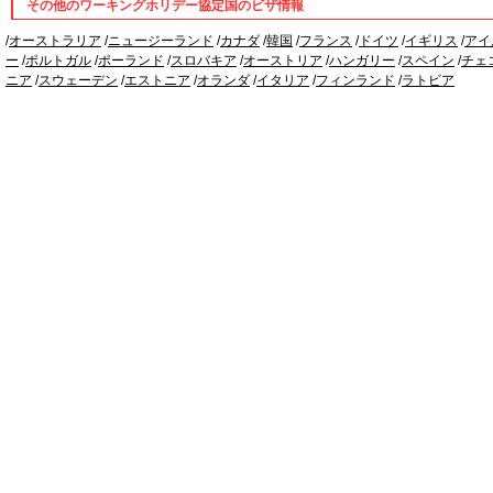
その他のワーキングホリデー協定国のビザ情報
/
オーストラリア
/
ニュージーランド
/
カナダ
/
韓国
/
フランス
/
ドイツ
/
イギリス
/
アイ
ー
/
ポルトガル
/
ポーランド
/
スロバキア
/
オーストリア
/
ハンガリー
/
スペイン
/
チェ
ニア
/
スウェーデン
/
エストニア
/
オランダ
/
イタリア
/
フィンランド
/
ラトビア