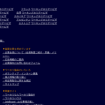
ホリデービザ
フランス
ワーキングホリデービザ
デービザ
台湾
ワーキングホリデービザ
ービザ
スロバキア
ワーキングホリデービザ
デービザ
アルゼンチン
ワーキングホリデービザ
リデービザ
エストニア
ワーキングホリデービザ
デービザ
準備）
▼協賛企業を求めています
・企業会員について（会員制度ご紹介・意義・メリ
ット）
・広告掲載のご案内
・企業様向けお問い合わせフォーム
▼ワーホリ協会のいろいろ
・ボランティア・インターン募集
・個人情報の取り扱い
・特定商取引に関する表記
・サイトマップ
▼関連サイト
・ワーホリならワーホリ協会®︎
・ワーホリハウス
・JobBoard（お仕事掲示板）