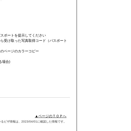
。
パスポートを提示してください
から受け取った写真取得コード（パスポート
トのページのカラーコピー
る場合)
▲ページのＴＯＰへ
るビザ情報は、2023/04/01に確認した情報です。