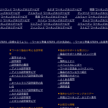
ジーランド
ワーキングホリデービザ
カナダ
ワーキングホリデービザ
韓国
ワーキング
キングホリデービザ
アイルランド
ワーキングホリデービザ
デンマーク
ワーキングホリ
ワーキングホリデービザ
香港
ワーキングホリデービザ
ノルウェー
ワーキングホリデ
ー
ワーキングホリデービザ
スペイン
ワーキングホリデービザ
チェコ
ワーキングホリ
ーキングホリデービザ
リトアニア
ワーキングホリデービザ
スウェーデン
ワーキングホ
ーキングホリデービザ
フィンランド
ワーキングホリデービザ
ラトビア
ワーキングホリ
STEP2（目標を立てよう）
・ワーホリ準備 STEP3（行き先決め）
・ワーホリ準備 STEP4（出発
▼ワーホリ協会が考える語学留
▼協会のサポートを受けたい
学
・協会のサポート内容（メンバー登
・留学サポート
録）
・語学留学
・無料セミナー
・語学留学の費用
・イベントカレンダー
・アメリカ語学留学
・ワーホリ交流会（パーティー）
・アメリカ語学留学ビザ
・協会のカウンセラー紹介
・オーストラリア語学留学の特
・帰国後のサポート
徴
・よくある質問
・オーストラリア語学留学の良
・語学講座
い点
・講師派遣
・オーストラリア語学留学ビザ
・カナダ語学留学
▼海外からのワーキングホリデー
・イギリス語学留学
・外国人ワーキング・ホリデー青年
・イギリス語学留学ビザ
▼お役立ち情報