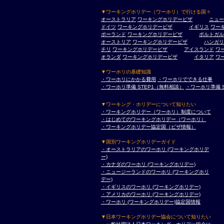
▼ワーキングホリデー（ワーホリ）で行ける国々
オーストラリア
ワーキングホリデービザ
ニュー
ドイツ
ワーキングホリデービザ
イギリス
ワー
ポーランド
ワーキングホリデービザ
ポルトガル
オーストリア
ワーキングホリデービザ
ハンガリ
チリ
ワーキングホリデービザ
アイスランド
ワ
オランダ
ワーキングホリデービザ
イタリア
ワ
▼ワーホリの基礎知識
・ワーホリにかかる費用
・ワーホリでできる仕事
・ワーホリ準備 STEP1（無料相談）
・ワーホリ準備 
▼ワーキング・ホリデーについて知りたい
・ワーキングホリデー（ワーホリ）制度について
・はじめてのワーキングホリデー（ワーホリ）
・ワーキングホリデー協定国（ビザ情報）
▼国別ワーキングホリデーガイド
・オーストラリアのワーホリ (ワーキングホリデ
ー)
・カナダのワーホリ (ワーキングホリデー)
・ニュージーランドのワーホリ (ワーキングホリ
デー)
・イギリスのワーホリ (ワーキングホリデー)
・アメリカのワーホリ (ワーキングホリデー)
・ワーホリ (ワーキングホリデー)協定国情報
▼日本ワーキングホリデー協会について知りたい