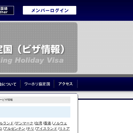
リブログ
協会について
ワーホリ協定国
アクセス
ービザ情報
ルランド
/
デンマーク
/
台湾
/
香港
/
ノルウェ
コ
/
アルゼンチン
/
チリ
/
アイスランド
/
リトア