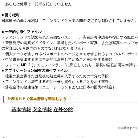
・あなたは健康で、犯罪を犯していません
■ 働く権利
日本国民の働く権利は、フィンランドと日本の間の協定では制限されていません
■ 一般的な添付ファイル
・フィンランドで認められた有効なパスポート。滞在許可申請書を提出する際に
・警察発行の写真ガイドラインに準拠したパスポート写真、または写真ショップ
の写真は6か月以内のものでなければなりません）
・個人データが含まれるパスポートのページとメモが含まれるすべてのパスポー
・申請書を提出する国に合法的に滞在していることを証明する書類
・フォーム MP_1 (すでにフィンランドに滞在しており、最初の居住許可を申請す
■ アプリケーション固有の添付ファイル
・往復の航空券または往復の航空券を入手するための十分な手段
・フィンランドに滞在するのに十分な資金があることを示す書類
・滞在全体の健康保険（ニュージーランドまたは日本の国民の場合）
外務省ＨＰで基本情報を確認しよう
基本情報
安全情報
在外公館
※掲載されてい