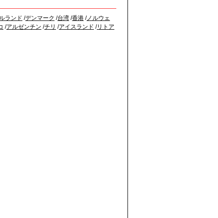
ルランド
/
デンマーク
/
台湾
/
香港
/
ノルウェ
コ
/
アルゼンチン
/
チリ
/
アイスランド
/
リトア