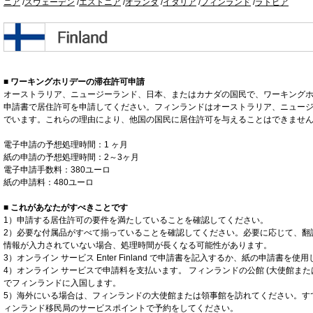
ニア
/
スウェーデン
/
エストニア
/
オランダ
/
イタリア
/
フィンランド
/
ラトビア
■ ワーキングホリデーの滞在許可申請
オーストラリア、ニュージーランド、日本、またはカナダの国民で、ワーキング
申請書で居住許可を申請してください。フィンランドはオーストラリア、ニュー
でいます。これらの理由により、他国の国民に居住許可を与えることはできませ
電子申請の予想処理時間：1 ヶ月
紙の申請の予想処理時間：2～3ヶ月
電子申請手数料：380ユーロ
紙の申請料：480ユーロ
■ これがあなたがすべきことです
1）申請する居住許可の要件を満たしていることを確認してください。
2）必要な付属品がすべて揃っていることを確認してください。必要に応じて、翻
情報が入力されていない場合、処理時間が長くなる可能性があります。
3）オンライン サービス Enter Finland で申請書を記入するか、紙の申請書を使
4）オンライン サービスで申請料を支払います。 フィンランドの公館 (大使館また
でフィンランドに入国します。
5）海外にいる場合は、フィンランドの大使館または領事館を訪れてください。す
ィンランド移民局のサービスポイントで予約をしてください。