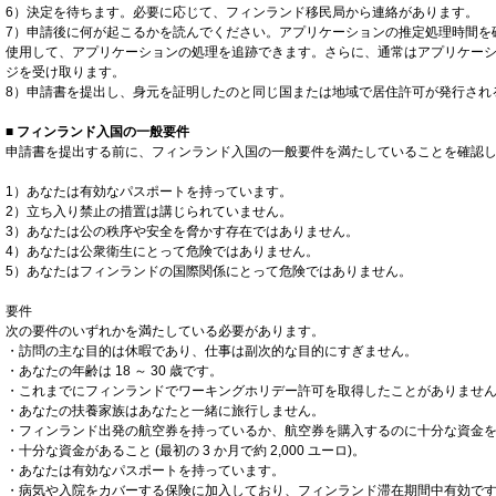
6）決定を待ちます。必要に応じて、フィンランド移民局から連絡があります。
7）申請後に何が起こるかを読んでください。アプリケーションの推定処理時間を確
使用して、アプリケーションの処理を追跡できます。さらに、通常はアプリケー
ジを受け取ります。
8）申請書を提出し、身元を証明したのと同じ国または地域で居住許可が発行され
■ フィンランド入国の一般要件
申請書を提出する前に、フィンランド入国の一般要件を満たしていることを確認
1）あなたは有効なパスポートを持っています。
2）立ち入り禁止の措置は講じられていません。
3）あなたは公の秩序や安全を脅かす存在ではありません。
4）あなたは公衆衛生にとって危険ではありません。
5）あなたはフィンランドの国際関係にとって危険ではありません。
要件
次の要件のいずれかを満たしている必要があります。
・訪問の主な目的は休暇であり、仕事は副次的な目的にすぎません。
・あなたの年齢は 18 ～ 30 歳です。
・これまでにフィンランドでワーキングホリデー許可を取得したことがありませ
・あなたの扶養家族はあなたと一緒に旅行しません。
・フィンランド出発の航空券を持っているか、航空券を購入するのに十分な資金
・十分な資金があること (最初の 3 か月で約 2,000 ユーロ)。
・あなたは有効なパスポートを持っています。
・病気や入院をカバーする保険に加入しており、フィンランド滞在期間中有効で