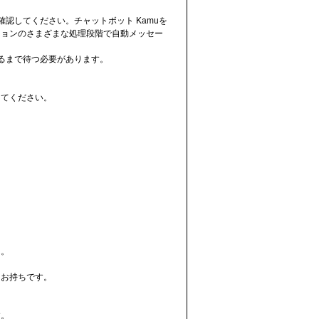
認してください。チャットボット Kamuを
ションのさまざまな処理段階で自動メッセー
るまで待つ必要があります。
してください。
ん。
をお持ちです。
す。