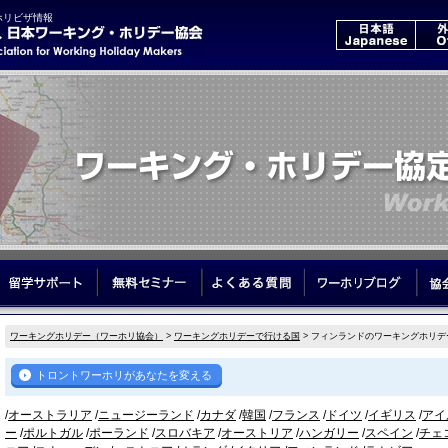
ホリビザ情報
いて
はじめてのワーホリ
留学サポート
無料セミナー
よくある質問
ワーホ
ワーキングホリデー（ワーホリ協会）
>
ワーキングホリデーで行ける国
> フィンランドのワーキングホリデ
トロントワーホリがあなたを変える
/
オーストラリア
/
ニュージーランド
/
カナダ
/
韓国
/
フランス
/
ドイツ
/
イギリス
/
アイ
ー
/
ポルトガル
/
ポーランド
/
スロバキア
/
オーストリア
/
ハンガリー
/
スペイン
/
チェ