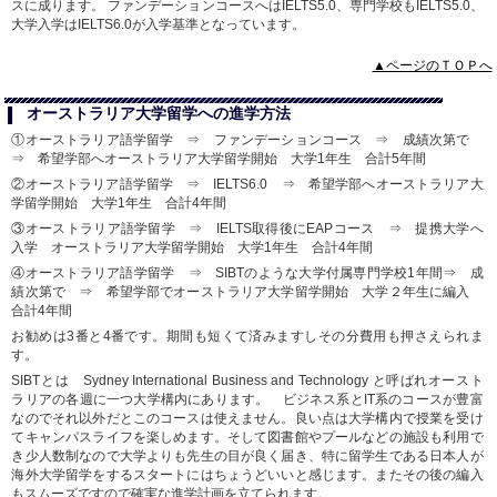
スに成ります。 ファンデーションコースへはIELTS5.0、専門学校もIELTS5.0、
大学入学はIELTS6.0が入学基準となっています。
▲ページのＴＯＰへ
オーストラリア大学留学への進学方法
①オーストラリア語学留学 ⇒ ファンデーションコース ⇒ 成績次第で
⇒ 希望学部へオーストラリア大学留学開始 大学1年生 合計5年間
②オーストラリア語学留学 ⇒ IELTS6.0 ⇒ 希望学部へオーストラリア大
学留学開始 大学1年生 合計4年間
③オーストラリア語学留学 ⇒ IELTS取得後にEAPコース ⇒ 提携大学へ
入学 オーストラリア大学留学開始 大学1年生 合計4年間
④オーストラリア語学留学 ⇒ SIBTのような大学付属専門学校1年間⇒ 成
績次第で ⇒ 希望学部でオーストラリア大学留学開始 大学２年生に編入
合計4年間
お勧めは3番と4番です。期間も短くて済みますしその分費用も押さえられま
す。
SIBTとは Sydney International Business and Technology と呼ばれオースト
ラリアの各週に一つ大学構内にあります。 ビジネス系とIT系のコースが豊富
なのでそれ以外だとこのコースは使えません。良い点は大学構内で授業を受け
てキャンパスライフを楽しめます。そして図書館やプールなどの施設も利用で
き少人数制なので大学よりも先生の目が良く届き、特に留学生である日本人が
海外大学留学をするスタートにはちょうどいいと感じます。またその後の編入
もスムーズですので確実な進学計画を立てられます。