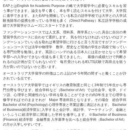
EAPとはEnglish for Academic Purpose の略で大学留学中に必要なスキルを習
う事ができます。論文を早く書く、本を早く読むスキルを付けて大学、大学院
に進学できます。 またEAPを開催している私立の語学学校では大学との入学試
験免除等の提携を持っている学校も多く（Direct Pathway）私立語学学校の成
績で大学留学がスムーズにスタートできます。
ファンデーションコースでは人文系、理科系、商学系といった具合に自分の希
望留学先のコースに合わせて選択します。 気を付けなければいけないのはファ
ンデーションでいい点を取れば希望学部に行けると言う方法ですがファンデー
ションコースでは法学や物理学 数学、歴史など現地の学生が高校で知ってい
る専門分野を勉強します。英語にハンデのある日本人には足かせとなって希望
学部への入学ができない生徒も多く見てきました。 最後の成績だけで判断さ
れるのは計画が立てられないので 毎月受けられるIELTS試験で高得点を狙う
方が良いのではないかと思います。
オーストラリア大学留学の特徴はこの上記の4~5年間の間ずっと働くことが許
されている点です。
オーストラリア大学留学ではイギリスの教育制度と同じく3年制で1年生から専
門分野を学びます。総合学科など（Bachelor of Art）では社会学、化学、ドイ
ツ語、心理学と関連性のない学科を取ることができその内3年生まで心理学を
修学すればそのままそれが Major 専攻科目となります。その場合 総合学科
Bachelor of Art (Psychology) 心理学専攻と卒業証書に表記されます。 Bachelor
of Business(経済学部)に入学すると会計学、統計学、マーケティング、金融と
いうふうに経済学部に関連した学科を修学します。※Bachelor of Business
(Finance) 経済学部 金融専攻 入学基準を比べると総合学科（Bachelor of Art）
の方が入学しやすいです。