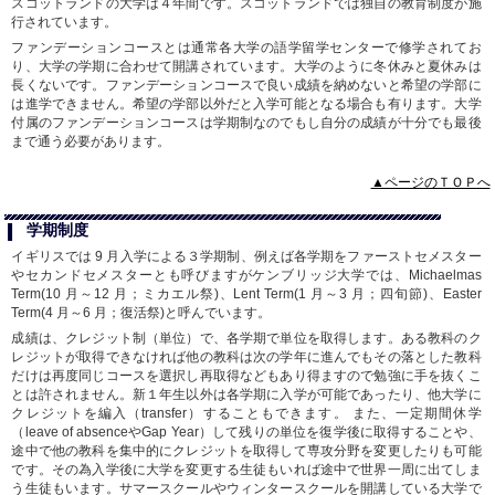
スコットランドの大学は４年間です。スコットランドでは独自の教育制度が施
行されています。
ファンデーションコースとは通常各大学の語学留学センターで修学されてお
り、大学の学期に合わせて開講されています。大学のように冬休みと夏休みは
長くないです。ファンデーションコースで良い成績を納めないと希望の学部に
は進学できません。希望の学部以外だと入学可能となる場合も有ります。大学
付属のファンデーションコースは学期制なのでもし自分の成績が十分でも最後
まで通う必要があります。
▲ページのＴＯＰへ
学期制度
イギリスでは 9 月入学による３学期制、例えば各学期をファーストセメスター
やセカンドセメスターとも呼びますがケンブリッジ大学では、Michaelmas
Term(10 月～12 月；ミカエル祭)、Lent Term(1 月～3 月；四旬節)、Easter
Term(4 月～6 月；復活祭)と呼んでいます。
成績は、クレジット制（単位）で、各学期で単位を取得します。ある教科のク
レジットが取得できなければ他の教科は次の学年に進んでもその落とした教科
だけは再度同じコースを選択し再取得などもあり得ますので勉強に手を抜くこ
とは許されません。新１年生以外は各学期に入学が可能であったり、他大学に
クレジットを編入（transfer）することもできます。 また、一定期間休学
（leave of absenceやGap Year）して残りの単位を復学後に取得することや、
途中で他の教科を集中的にクレジットを取得して専攻分野を変更したりも可能
です。その為入学後に大学を変更する生徒もいれば途中で世界一周に出てしま
う生徒もいます。サマースクールやウィンタースクールを開講している大学で