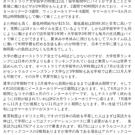
オーストラリア大学留学の特徴は2点！留学期間中にバイトができることと卒
業後に働けるビザが2年間分もらえます。2週間で40時間許されており、イース
ターホリデー2~3週間、ウィンターホリデー4~8週間、サマーホリデー3カ月の
間は時間制限なしで働いて稼ぐことができます。
また時給も高く、最低時間給与が$15.51、最低週給は$589.30と非常に高いで
す。実際には18ドル～40ドルを貰えているようです。しかも語学留学中でも同
じように働けますので語学留学1年間＋大学留学3年間でも毎月の生活費はバイ
トで稼ぐことができますし、夏休みや冬休みに掛けもちをしてフルタイム以上
に働いて年間学費を貯める生徒も多いのが特徴です。 日本で大学に通うよりも
御両親への負担は少なくも出来るでしょう。
大学の数はオーストラリア全土でも40ほどしかないのですが、大学世界ランキ
ングには日本の大学よりも多くランキングされているほど教育レベルは世界で
認められています。オーストラリア大学留学の入学時期は2月と7月が主流です
がセントラルクィーンズランド大学など3学期制もある学校では更に11月入学
も可能です。その分早く卒業可能となります。
通常の2学期制ですと2月後半から前期が始まるまでは夏休み期間です。そして
4月10日前後にイースターホリデーが2週間ほどあります。そして6月はテスト
期間となりその後1ヵ月のウィンターホリデーです。もしテストが早く終わる
ように日程が組まれていれば約2カ月ウィンターホリデーに成ります。 7月後半
から11月までが後期となり11月はテスト期間となります。早い生徒で11月中
旬にはサマーホリデーがスタートします。
教育制度はイギリスと同じですので日本の高校を卒業した人はまずは英語力を
伸ばして学部によってはファンデーションコースに通う必要があります。 各
英語力はIELTS(アイエルツ)で審査されます。IELTSにはジェネラルコースとア
カデミックコースの2種類ありますが進学の為である場合はアカデミックコー