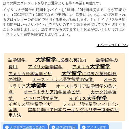
はその間にクレジットを取れば通常よりも早く卒業も可能です。
イギリス大学留学の期間中はバイトを1週間に10時間就労することが可能で
す。（2012年現在）10時間なので実際には生活費にはならないので利用され
る方はインターンの目的で利用する事をお勧めします。しかしイギリス語学留
学期間中はいっさいバイトができないので早く語学を伸ばして大学へ進学する
ことを目指しましょう。語学留学から大学まで行くお金がない！という方はオ
ーストラリア留学を目指すとよいでしょう。
▲ページのＴＯＰへ
大学留学
語学留学
に必要な英語力
語学留学の
大学留学
費用
アメリカ語学留学
アメリカ
大学留学
アメリカ語学留学ビザ
に必要な英語以外
の試験
オーストラリア語学留学の特徴
オース
大学留学
トラリア
オーストラリア語学留学の良い
点
オーストラリア語学留学ビザ
カナダ語学留
大学留学
学
イギリス語学留学
イギリス
イギリス語学留学ビザ
フィジー語学留学フィリピン
留学
留学に向けて日本ワーキングホリデー協会の活
用方法
大学留学に必要な英語力
語学留学費用
アメリカ留学