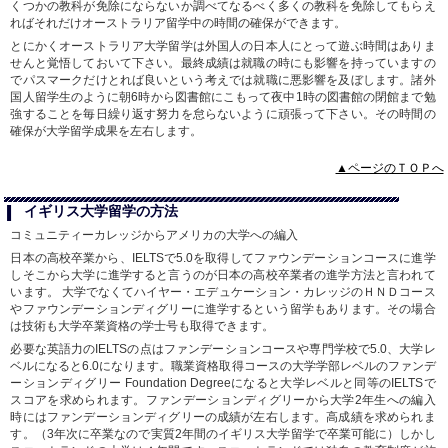
くつかの教科が免除にならないか調べてなるべく多くの教科を免除してもらえ
ればそれだけオーストラリア留学中の時間の確保ができます。
とにかくオーストラリア大学留学は外国人の日本人にとって遊ぶ時間はありま
せんと覚悟しておいて下さい。最終成績は就職の時にも影響を持っていますの
でパスマークだけとれば良いという考えでは就職に悪影響を及ぼします。諸外
国人留学生のように朝6時から図書館にこもって夜中1時の図書館の閉館まで勉
強することを毎日繰り返す努力を怠らないように頑張って下さい。その時間の
確保が大学留学成果を左右します。
▲ページのＴＯＰへ
イギリス大学留学の方法
コミュニティーカレッジからアメリカの大学への編入
日本の高校卒業から、IELTSで5.0を取得してファウンデーションコースに進学
しそこから大学に進学すると言うのが日本の高校卒業者の進学方法と言われて
います。 大学でなくてハイヤー・エデュケーション・カレッジのＨＮＤコース
やファウンデーションディグリーに進学するという留学もあります。その場合
は技術も大学卒業資格の学士号も取得できます。
必要な英語力のIELTSの点はファンデーションコースや専門学校で5.0、大学レ
ベルになると6.0になります。職業資格取得コースの大学学部レベルのファンデ
ーションディグリー Foundation Degreeになると大学レベルと同等のIELTSで
スコアを求められます。ファンデーションディグリーから大学2年生への編入
時にはファンデーションディグリーの成績が左右します。高成績を求められま
す。（3年次に卒業なので実質2年間のイギリス大学留学で卒業可能に）しかし