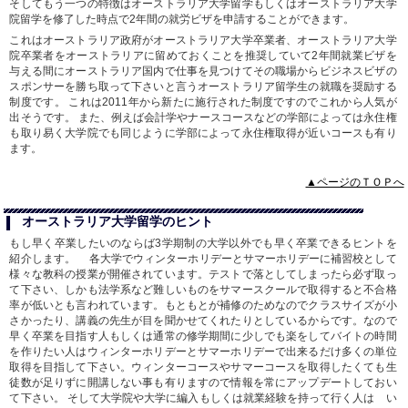
そしてもう一つの特徴はオーストラリア大学留学もしくはオーストラリア大学
院留学を修了した時点で2年間の就労ビザを申請することができます。
これはオーストラリア政府がオーストラリア大学卒業者、オーストラリア大学
院卒業者をオーストラリアに留めておくことを推奨していて2年間就業ビザを
与える間にオーストラリア国内で仕事を見つけてその職場からビジネスビザの
スポンサーを勝ち取って下さいと言うオーストラリア留学生の就職を奨励する
制度です。 これは2011年から新たに施行された制度ですのでこれから人気が
出そうです。 また、例えば会計学やナースコースなどの学部によっては永住権
も取り易く大学院でも同じように学部によって永住権取得が近いコースも有り
ます。
▲ページのＴＯＰへ
オーストラリア大学留学のヒント
もし早く卒業したいのならば3学期制の大学以外でも早く卒業できるヒントを
紹介します。 各大学でウィンターホリデーとサマーホリデーに補習校として
様々な教科の授業が開催されています。テストで落としてしまったら必ず取っ
て下さい、しかも法学系など難しいものをサマースクールで取得すると不合格
率が低いとも言われています。もともとが補修のためなのでクラスサイズが小
さかったり、講義の先生が目を聞かせてくれたりとしているからです。なので
早く卒業を目指す人もしくは通常の修学期間に少しでも楽をしてバイトの時間
を作りたい人はウィンターホリデーとサマーホリデーで出来るだけ多くの単位
取得を目指して下さい。ウィンターコースやサマーコースを取得したくても生
徒数が足りずに開講しない事も有りますので情報を常にアップデートしておい
て下さい。 そして大学院や大学に編入もしくは就業経験を持って行く人は い