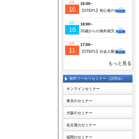
8月
10:00~
10
【STEP1】初心者のための成功するワーホリ・留学準備｜現地仕事＆ビザ情報も徹底解説！
8月
18:00~
10
35歳からの海外就労・セカンドキャリア実現セミナー
8月
17:00~
11
【STEP1】社会人限定！仕事を辞めてワーホリ！帰国後の挑戦に備えるセミナー(少人数制)
もっと見る
無料ワーホリセミナー（説明会）
オンラインセミナー
東京のセミナー
大阪のセミナー
名古屋のセミナー
福岡のセミナー