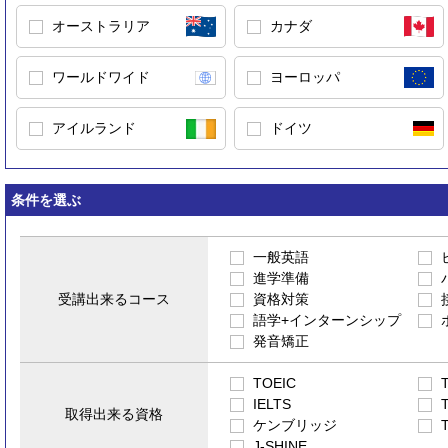
オーストラリア
カナダ
ワールドワイド
ヨーロッパ
アイルランド
ドイツ
条件を選ぶ
一般英語
進学準備
受講出来るコース
資格対策
語学+インターンシップ
発音矯正
TOEIC
IELTS
取得出来る資格
ケンブリッジ
J-SHINE