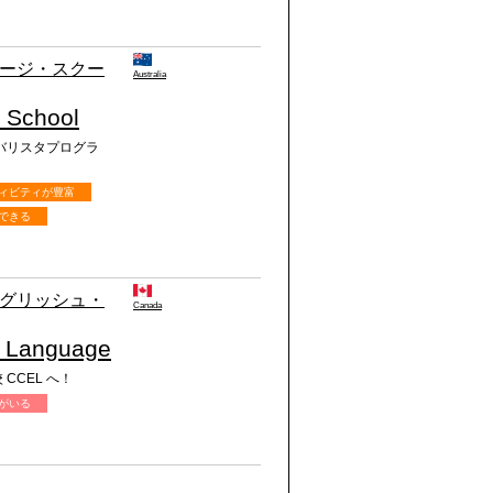
ージ・スクー
Australia
 School
バリスタプログラ
。
ィビティが豊富
できる
グリッシュ・
Canada
h Language
CCEL へ！
がいる