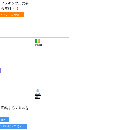
もフレキシブルに参
も無料:）！！
ィビティが豊富
Ireland
World
Wide
に直結するスキルを
licy
パス転校ができる