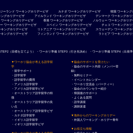
ジーランド
ワーキングホリデービザ
カナダ
ワーキングホリデービザ
韓国
ワーキング
キングホリデービザ
アイルランド
ワーキングホリデービザ
デンマーク
ワーキングホリ
ワーキングホリデービザ
香港
ワーキングホリデービザ
ノルウェー
ワーキングホリデ
ー
ワーキングホリデービザ
スペイン
ワーキングホリデービザ
チェコ
ワーキングホリ
ーキングホリデービザ
リトアニア
ワーキングホリデービザ
スウェーデン
ワーキングホ
ーキングホリデービザ
フィンランド
ワーキングホリデービザ
ラトビア
ワーキングホリ
STEP2（目標を立てよう）
・ワーホリ準備 STEP3（行き先決め）
・ワーホリ準備 STEP4（出発
▼ワーホリ協会が考える語学留
▼協会のサポートを受けたい
学
・協会のサポート内容（メンバー登
・留学サポート
録）
・語学留学
・無料セミナー
・語学留学の費用
・イベントカレンダー
・アメリカ語学留学
・ワーホリ交流会（パーティー）
・アメリカ語学留学ビザ
・協会のカウンセラー紹介
・オーストラリア語学留学の特
・帰国後のサポート
徴
・よくある質問
・オーストラリア語学留学の良
・語学講座
い点
・講師派遣
・オーストラリア語学留学ビザ
・カナダ語学留学
▼海外からのワーキングホリデー
・イギリス語学留学
・外国人ワーキング・ホリデー青年
・イギリス語学留学ビザ
▼お役立ち情報