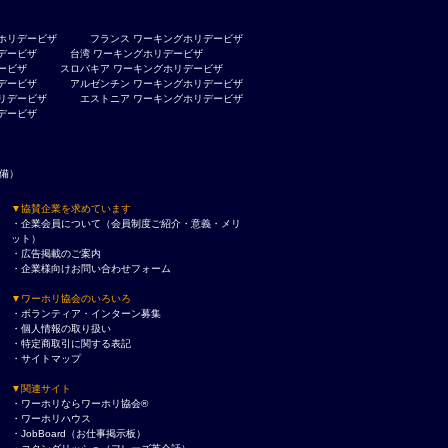
ホリデービザ
フランス
ワーキングホリデービザ
デービザ
台湾
ワーキングホリデービザ
ービザ
スロバキア
ワーキングホリデービザ
デービザ
アルゼンチン
ワーキングホリデービザ
リデービザ
エストニア
ワーキングホリデービザ
デービザ
準備）
▼協賛企業を求めています
・企業会員について（会員制度ご紹介・意義・メリ
ット）
・広告掲載のご案内
・企業様向けお問い合わせフォーム
▼ワーホリ協会のいろいろ
・ボランティア・インターン募集
・個人情報の取り扱い
・特定商取引に関する表記
・サイトマップ
▼関連サイト
・ワーホリならワーホリ協会®︎
・ワーホリハウス
・JobBoard（お仕事掲示板）