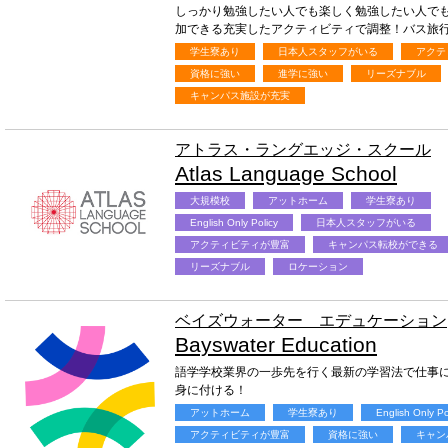
しっかり勉強したい人でも楽しく勉強したい人で
加できる充実したアクティビティで調整！バス旅行
学生寮あり
日本人スタッフがいる
アクテ
資格に強い
進学に強い
リーズナブル
キャンパス施設が充実
アトラス・ラングエッジ・スクール
Atlas Language School
大規模校
アットホーム
学生寮あり
English Only Policy
日本人スタッフがいる
アクティビティが豊富
キャンパス転校ができる
リーズナブル
ロケーション
ベイズウォーター エデュケーション
Bayswater Education
語学学校業界の一歩先を行く最新の学習法で仕事
身に付ける！
アットホーム
学生寮あり
English Only Po
アクティビティが豊富
資格に強い
キャン