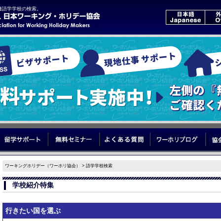
種語学学校の検索。
いて
はじめてのワーホリ
留学サポート
無料セミナー
よくある質問
ワーホ
ワーキングホリデー（ワーホリ協会）
> 語学学校検索
学校紹介特集
行きたい国を選ぶ