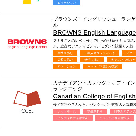
ロケーション
ブラウンズ・イングリッシュ・ランゲ
ル
BROWNS English Language
スキルごとのレベル分けでしっかり勉強！ 人気の
ム、豊富なアクティビティ、モダンな設備も人気
学生寮あり
日本人スタッフがいる
アクテ
資格に強い
進学に強い
キャンパス転校が
ロケーション
キャンパス施設が充実
カナディアン・カレッジ・オブ・イン
ラングエッジ
Canadian College of Englis
接客英語を学ぶなら、バンクーバー有数の大規模校 
アットホーム
学生寮あり
日本人スタッフ
アクティビティが豊富
キャンパス施設が充実