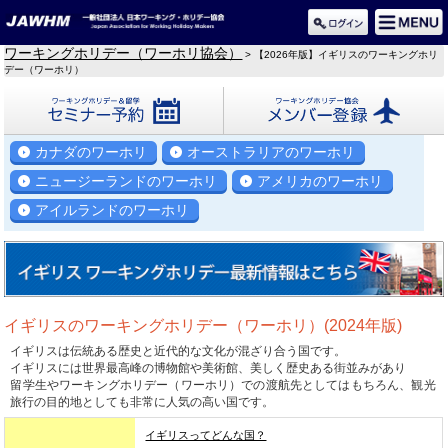
ワーキングホリデー（ワーホリ協会）
> 【2026年版】イギリスのワーキングホリ
デー（ワーホリ）
セミナー予約
メンバー登録
カナダのワーホリ
オーストラリアのワーホリ
ニュージーランドのワーホリ
アメリカのワーホリ
アイルランドのワーホリ
イギリスのワーキングホリデー（ワーホリ）(2024年版)
イギリスは伝統ある歴史と近代的な文化が混ざり合う国です。
イギリスには世界最高峰の博物館や美術館、美しく歴史ある街並みがあり
留学生やワーキングホリデー（ワーホリ）での渡航先としてはもちろん、観光
旅行の目的地としても非常に人気の高い国です。
イギリスってどんな国？