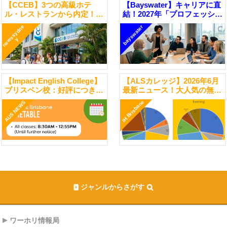
【CCEB】3つの高級ホテ
【Bayswater】キャリアに直
ル・レストランから内定！ホ
結！2027年「プロフェッショ
テル業界に強いワーキングホ
ナルコース」開講スケジュー
n
e
s
s
y
d
n
e
bayswater
リデープログラムで夢を掴む
ル＆詳細が決定！
w
y
【Impact English College】
【ALSカレッジ】2026年6月
ブリスベン校：好評につき延
最新ニュース！大人気の無料
長決定！全コース「午前中授
バス旅行から進学パスウェイ
IH Brisbane
AUS NEWS
業」継続のお知らせ
の最新アップデートまで
ジャンルからさがす
ワーホリ情報局