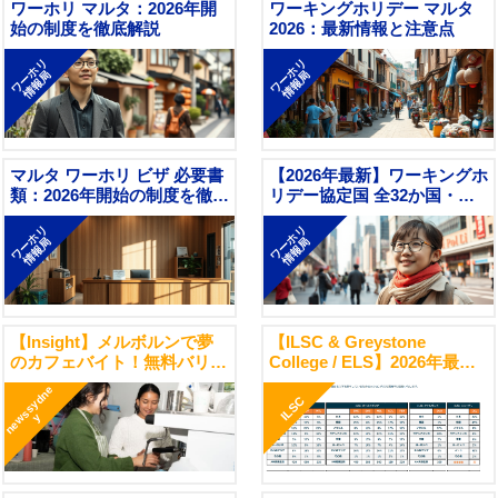
ワーホリ マルタ：2026年開
ワーキングホリデー マルタ
始の制度を徹底解説
2026：最新情報と注意点
ワーホリ
ワーホリ
情報局
情報局
マルタ ワーホリ ビザ 必要書
【2026年最新】ワーキングホ
類：2026年開始の制度を徹底
リデー協定国 全32か国・地
解説
域 完全一覧｜大陸別・制度
ワーホリ
ワーホリ
開始年順で網羅
情報局
情報局
【Insight】メルボルンで夢
【ILSC & Greystone
のカフェバイト！無料バリス
College / ELS】2026年最
タレッスン＆安心の日本語就
新！セッション8の国籍比率
n
e
s
s
y
d
n
e
職サポート開始
データを公開
ILSC
w
y