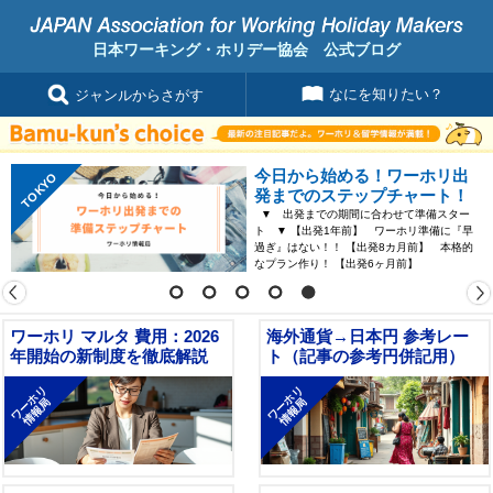
日本ワーキング・ホリデー協会 公式ブログ
なにを知りたい？
ジャンルからさがす
今日から始める！ワーホリ出
TOKYO
の
発までのステップチャート！
▼ 出発までの期間に合わせて準備スター
ト ▼ 【出発1年前】 ワーホリ準備に『早
ま
過ぎ』はない！！ 【出発8カ月前】 本格的
なプラン作り！ 【出発6ヶ月前】
ワーホリ マルタ 費用：2026
海外通貨→日本円 参考レー
年開始の新制度を徹底解説
ト（記事の参考円併記用）
ワーホリ
ワーホリ
情報局
情報局