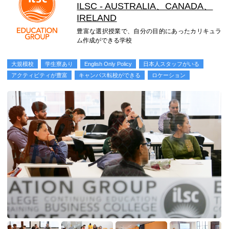
ILSC - AUSTRALIA、CANADA、
IRELAND
豊富な選択授業で、自分の目的にあったカリキュラ
ム作成ができる学校
大規模校
学生寮あり
English Only Policy
日本人スタッフがいる
アクティビティが豊富
キャンパス転校ができる
ロケーション