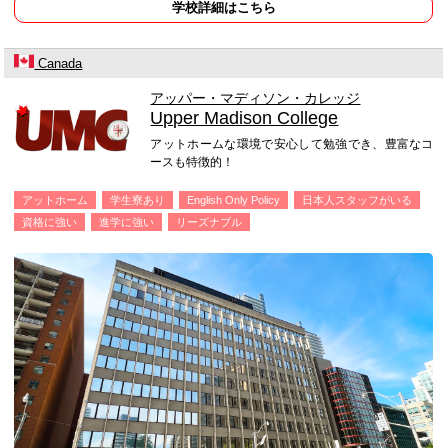
学校詳細はこちら
Canada
アッパー・マディソン・カレッジ
Upper Madison College
アットホームな環境で安心して勉強でき、豊富なコ
ースも特徴的！
アットホーム
学生寮あり
English Only Policy
日本人スタッフがいる
資格に強い
進学に強い
リーズナブル