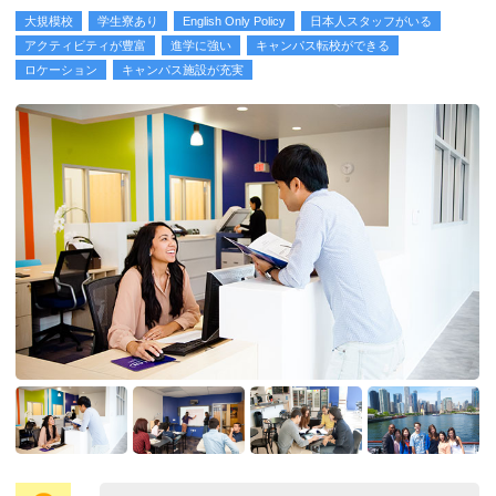
大規模校
学生寮あり
English Only Policy
日本人スタッフがいる
アクティビティが豊富
進学に強い
キャンパス転校ができる
ロケーション
キャンパス施設が充実