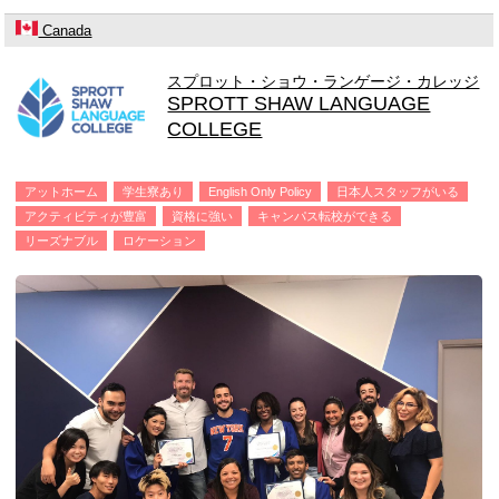
Canada
スプロット・ショウ・ランゲージ・カレッジ
SPROTT SHAW LANGUAGE
COLLEGE
アットホーム
学生寮あり
English Only Policy
日本人スタッフがいる
アクティビティが豊富
資格に強い
キャンパス転校ができる
リーズナブル
ロケーション