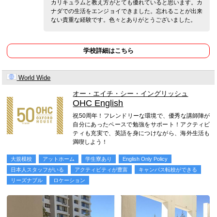
カリキュラムと教え方がとても優れていると思います。カ
ナダでの生活をエンジョイできました。忘れることが出来
ない貴重な経験です。色々とありがとうございました。
学校詳細はこちら
World Wide
オー・エイチ・シー・イングリッシュ
OHC English
祝50周年！フレンドリーな環境で、優秀な講師陣が
自分にあったペースで勉強をサポート！アクティビ
ティも充実で、英語を身につけながら、海外生活も
満喫しよう！
大規模校
アットホーム
学生寮あり
English Only Policy
日本人スタッフがいる
アクティビティが豊富
キャンパス転校ができる
リーズナブル
ロケーション