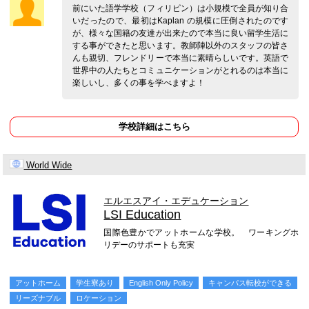
前にいた語学学校（フィリピン）は小規模で全員が知り合
いだったので、最初はKaplan の規模に圧倒されたのです
が、様々な国籍の友達が出来たので本当に良い留学生活に
する事ができたと思います。教師陣以外のスタッフの皆さ
んも親切、フレンドリーで本当に素晴らしいです。英語で
世界中の人たちとコミュニケーションがとれるのは本当に
楽しいし、多くの事を学べますよ！
学校詳細はこちら
World Wide
エルエスアイ・エデュケーション
LSI Education
国際色豊かでアットホームな学校。 ワーキングホ
リデーのサポートも充実
アットホーム
学生寮あり
English Only Policy
キャンパス転校ができる
リーズナブル
ロケーション