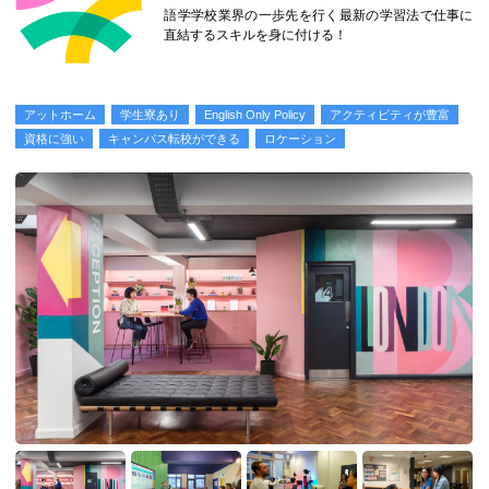
語学学校業界の一歩先を行く最新の学習法で仕事に
直結するスキルを身に付ける！
アットホーム
学生寮あり
English Only Policy
アクティビティが豊富
資格に強い
キャンパス転校ができる
ロケーション