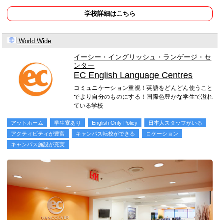
学校詳細はこちら
World Wide
イーシー・イングリッシュ・ランゲージ・セ
ンター
EC English Language Centres
コミュニケーション重視！英語をどんどん使うこと
でより自分のものにする！国際色豊かな学生で溢れ
ている学校
アットホーム
学生寮あり
English Only Policy
日本人スタッフがいる
アクティビティが豊富
キャンパス転校ができる
ロケーション
キャンパス施設が充実