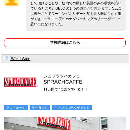
して頂けることや、校内での厳しい英語のみの環境を築い
ているところがSELC の1 つの魅力だと思います。SELC
に来たことでワーキングホリデービザを最大限に生かす事
ができ、一生に一度のカナダワーキングホリデーが一生の
思い出になりました。
学校詳細はこちら
World Wide
シュプラッハカフェ
SPRACHCAFFE
11カ国で7言語を学べる！！
アットホーム
学生寮あり
キャンパス転校ができる