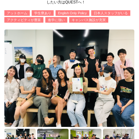
したい方はQUESTへ！
アットホーム
学生寮あり
English Only Policy
日本人スタッフがいる
アクティビティが豊富
進学に強い
キャンパス施設が充実