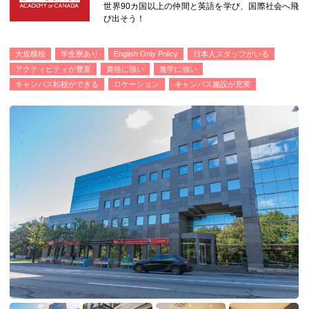
世界90カ国以上の仲間と英語を学び、国際社会へ飛
び出そう！
大規模校
学生寮あり
English Only Policy
日本人スタッフがいる
アクティビティが豊富
資格に強い
進学に強い
キャンパス転校ができる
ロケーション
キャンパス施設が充実