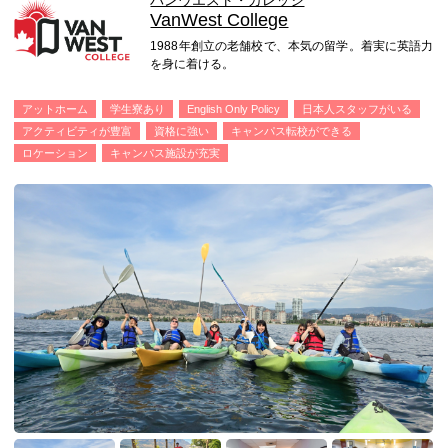
バンウエスト・カレッジ
VanWest College
1988年創立の老舗校で、本気の留学。着実に英語力
を身に着ける。
アットホーム
学生寮あり
English Only Policy
日本人スタッフがいる
アクティビティが豊富
資格に強い
キャンパス転校ができる
ロケーション
キャンパス施設が充実