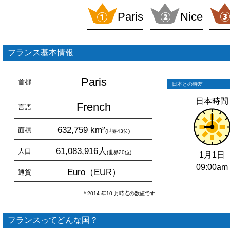
Paris
Nice
フランス基本情報
Paris
首都
日本との時差
日本時間
French
言語
632,759 km²
面積
(世界43位)
61,083,916人
人口
(世界20位)
1月1日
09:00am
Euro（EUR）
通貨
＊2014 年10 月時点の数値です
フランスってどんな国？