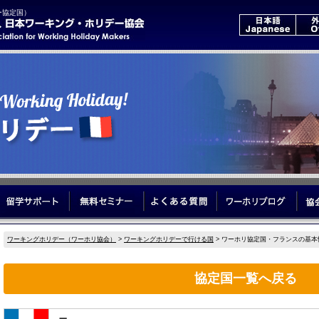
ー協定国）
いて
はじめてのワーホリ
留学サポート
無料セミナー
よくある質問
ワーホ
ワーキングホリデー（ワーホリ協会）
>
ワーキングホリデーで行ける国
> ワーホリ協定国・フランスの基本
協定国一覧へ戻る