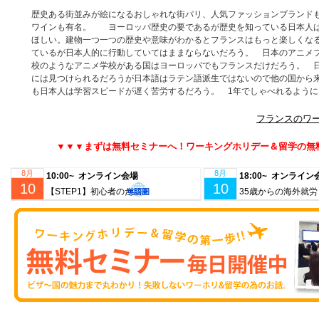
歴史ある街並みが絵になるおしゃれな街パリ、人気ファッションブランド
ワインも有名。 ヨーロッパ歴史の要であるが歴史を知っている日本人は
ほしい。建物一つ一つの歴史や意味がわかるとフランスはもっと楽しくな
ているが日本人的に行動していてはままならないだろう。 日本のアニメ
校のようなアニメ学校がある国はヨーロッパでもフランスだけだろう。 
には見つけられるだろうが日本語はラテン語派生ではないので他の国から
も日本人は学習スピードが遅く苦労するだろう。 1年でしゃべれるよう
フランスのワ
▼▼▼まずは無料セミナーへ！ワーキングホリデー＆留学の無
8月
8月
10:00~ オンライン会場
18:00~ オンライ
10
10
【STEP1】初心者のための成功するワーホリ・留学準備｜現地仕事＆ビザ情報も徹底解説！