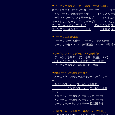
▼ワーキングホリデー（ワーホリ）で行ける国々
オーストラリア
ワーキングホリデービザ
ニュー
ドイツ
ワーキングホリデービザ
イギリス
ワー
ポーランド
ワーキングホリデービザ
ポルトガル
オーストリア
ワーキングホリデービザ
ハンガリ
チリ
ワーキングホリデービザ
アイスランド
ワ
オランダ
ワーキングホリデービザ
イタリア
ワ
▼ワーホリの基礎知識
・ワーホリにかかる費用
・ワーホリでできる仕事
・ワーホリ準備 STEP1（無料相談）
・ワーホリ準備 
▼ワーキング・ホリデーについて知りたい
・ワーキングホリデー（ワーホリ）制度について
・はじめてのワーキングホリデー（ワーホリ）
・ワーキングホリデー協定国（ビザ情報）
▼国別ワーキングホリデーガイド
・オーストラリアのワーホリ (ワーキングホリデ
ー)
・カナダのワーホリ (ワーキングホリデー)
・ニュージーランドのワーホリ (ワーキングホリ
デー)
・イギリスのワーホリ (ワーキングホリデー)
・アメリカのワーホリ (ワーキングホリデー)
・ワーホリ (ワーキングホリデー)協定国情報
▼日本ワーキングホリデー協会について知りたい