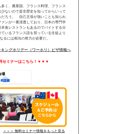
も多く、農業国、フランス料理、フランス
少ないので是非歴史を知ってからいって
るだろう。 自己主張が強いことも知られ
ファンが一番浸透しており、日本の専門学
日本食レストランもあるのでバイトする分
来ているフランス語を習っている生徒より
になるには相当の努力が必要だ。
ーキングホリデー（ワーホリ）ビザ情報へ
料セミナーはこちら！▼▼▼
ン会場
35歳からの海外就労・セカンドキャリア実現セミナー
＞＞＞ 無料セミナー情報をもっと見る