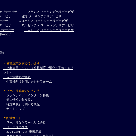
ホリデービザ
フランス
ワーキングホリデービザ
デービザ
台湾
ワーキングホリデービザ
ービザ
スロバキア
ワーキングホリデービザ
デービザ
アルゼンチン
ワーキングホリデービザ
リデービザ
エストニア
ワーキングホリデービザ
デービザ
準備）
▼協賛企業を求めています
・企業会員について（会員制度ご紹介・意義・メリ
ット）
・広告掲載のご案内
・企業様向けお問い合わせフォーム
▼ワーホリ協会のいろいろ
・ボランティア・インターン募集
・個人情報の取り扱い
・特定商取引に関する表記
・サイトマップ
▼関連サイト
・ワーホリならワーホリ協会®︎
・ワーホリハウス
・JobBoard（お仕事掲示板）