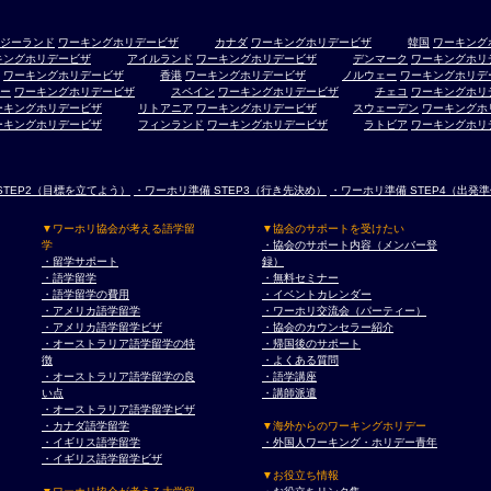
ジーランド
ワーキングホリデービザ
カナダ
ワーキングホリデービザ
韓国
ワーキング
キングホリデービザ
アイルランド
ワーキングホリデービザ
デンマーク
ワーキングホリ
ワーキングホリデービザ
香港
ワーキングホリデービザ
ノルウェー
ワーキングホリデ
ー
ワーキングホリデービザ
スペイン
ワーキングホリデービザ
チェコ
ワーキングホリ
ーキングホリデービザ
リトアニア
ワーキングホリデービザ
スウェーデン
ワーキングホ
ーキングホリデービザ
フィンランド
ワーキングホリデービザ
ラトビア
ワーキングホリ
STEP2（目標を立てよう）
・ワーホリ準備 STEP3（行き先決め）
・ワーホリ準備 STEP4（出発
▼ワーホリ協会が考える語学留
▼協会のサポートを受けたい
学
・協会のサポート内容（メンバー登
・留学サポート
録）
・語学留学
・無料セミナー
・語学留学の費用
・イベントカレンダー
・アメリカ語学留学
・ワーホリ交流会（パーティー）
・アメリカ語学留学ビザ
・協会のカウンセラー紹介
・オーストラリア語学留学の特
・帰国後のサポート
徴
・よくある質問
・オーストラリア語学留学の良
・語学講座
い点
・講師派遣
・オーストラリア語学留学ビザ
・カナダ語学留学
▼海外からのワーキングホリデー
・イギリス語学留学
・外国人ワーキング・ホリデー青年
・イギリス語学留学ビザ
▼お役立ち情報