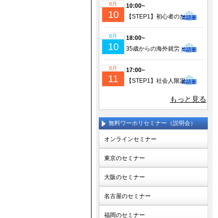
8月
10:00~
10
【STEP1】初心者のための成功するワーホリ・留学準備｜現地仕事＆ビザ情報も徹底解説！
8月
18:00~
10
35歳からの海外就労・セカンドキャリア実現セミナー
8月
17:00~
11
【STEP1】社会人限定！仕事を辞めてワーホリ！帰国後の挑戦に備えるセミナー(少人数制)
もっと見る
無料ワーホリセミナー（説明会）
オンラインセミナー
東京のセミナー
大阪のセミナー
名古屋のセミナー
福岡のセミナー