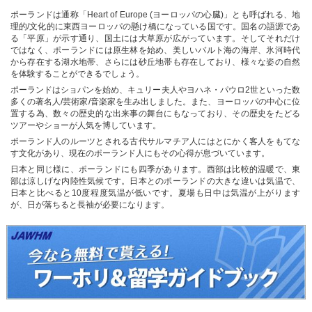
ポーランドは通称「Heart of Europe (ヨーロッパの心臓)」とも呼ばれる、地
理的/文化的に東西ヨーロッパの懸け橋になっている国です。国名の語源であ
る「平原」が示す通り、国土には大草原が広がっています。そしてそれだけ
ではなく、ポーランドには原生林を始め、美しいバルト海の海岸、氷河時代
から存在する湖水地帯、さらには砂丘地帯も存在しており、様々な姿の自然
を体験することができるでしょう。
ポーランドはショパンを始め、キュリー夫人やヨハネ・パウロ2世といった数
多くの著名人/芸術家/音楽家を生み出しました。また、ヨーロッパの中心に位
置する為、数々の歴史的な出来事の舞台にもなっており、その歴史をたどる
ツアーやショーが人気を博しています。
ポーランド人のルーツとされる古代サルマチア人にはとにかく客人をもてな
す文化があり、現在のポーランド人にもその心得が息づいています。
日本と同じ様に、ポーランドにも四季があります。西部は比較的温暖で、東
部は涼しげな内陸性気候です。日本とのポーランドの大きな違いは気温で、
日本と比べると10度程度気温が低いです。夏場も日中は気温が上がります
が、日が落ちると長袖が必要になります。