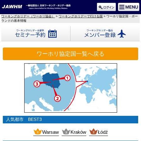
ワーキングホリデー（ワーホリ協会）
>
ワーキングホリデーで行ける国
> ワーホリ協定国・ポー
ランドの基本情報
セミナー予約
メンバー登録
ワーホリ協定国一覧へ戻る
人気都市 BEST3
Warsaw
Kraków
Łódź