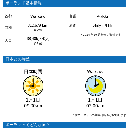
ポーランド基本情報
Warsaw
Polski
首都
言語
312,679 km²
通貨
złoty (PLN)
面積
(70位)
＊2014 年10 月時点の数値です
38,485,779人
人口
(34位)
日本との時差
日本時間
Warsaw
1月1日
1月1日
09:00am
02:00am
＊サマータイムの期間は時差が変動します
ポーランってどんな国？