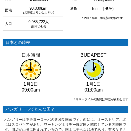
93,030km²
通貨
forint（HUF）
面積
(北海道より少し大きい)
＊2017 年03 月時点の数値です
9,985,722人
人口
(日本の3/4)
日本との時差
日本時間
BUDAPEST
1月1日
1月1日
09:00am
01:00am
＊サマータイムの期間は時差が変動します
ハンガリーってどんな国？
ハンガリーは中央ヨーロッパの共和制国家です。西には、オーストリア、北
にはスロバキアがあり、ワーキングホリデー協定国と隣接している内陸国で
す。周辺が山脈に囲まれているので、国土は平らな盆地であり、有名なドナ