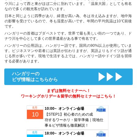
ウ川によって西と東がほぼ二分に別れています。「温泉大国」としても有名
なので多くの観光客が訪れています。
日本と同じように四季があり、緯度が高い為、冬は冷え込みますが、地中海
の影響を受けているので、冬も湿度が高いです。年間の平均気温は10℃前後
です。
ハンガリーの首都はブダペストです。世界で最も美しい街の一つであり、ド
ナウ川を中心として多くの世界遺産がある事で有名です。
ハンガリーの公用語は、ハンガリー語です。国民の90%以上が使用していま
す。ビジネスマンや若者には英語が伝わりますが、英語よりもドイツ語が通
じる所が多いです。現地で生活する上では、ハンガリー語やドイツ語を習得
する必要があります。
ハンガリーの
ビザ情報はこちらから
まずは無料セミナーへ！
ワーキングホリデー＆留学の無料セミナーはこちら！
8月
10:00~ オンライン会場
10
【STEP1】初心者のための成
功するワーホリ・留学準備｜現地仕
事＆ビザ情報も徹底解説！
8月
18:00~ オンライン会場