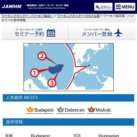
ワーキングホリデー（ワーホリ協会）
>
ワーキングホリデーで行ける国
> ワーホリ協定国・ハン
ガリーの基本情報
セミナー予約
メンバー登録
人気都市 BEST3
Budapest
Debrecen
Miskolc
基本情報
Budapest
Hungarian
首都
言語