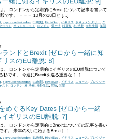
一緒に知るイギリスのEU離脱: 9]
は。 ロンドンから定期的にBrexitについて記事を書いて
毅です。 ＝＝＝ 10月の18日と […]
t
,
digyourselfinlondon
,
EU離脱
,
HirokiSugi
,
イギリス
,
ドキュメンタリー
,
ニ
クジット
,
ポッドキャスト
,
ロンドン
,
愛と法
,
映画祭
,
杉 浩毅
,
海外生活
,
英語
,
7
ランドとBrexit [ゼロから一緒に知
リスのEU離脱: 8]
は。 ロンドンから定期的にイギリスのEU離脱について
杉です。 今週にBrexitを巡る重要な […]
t
,
digyourselfinlondon
,
EU離脱
,
HirokiSugi
,
イギリス
,
ニュース
,
ブレクジッ
ャスト
,
ロンドン
,
杉 浩毅
,
海外生活
,
英語
,
音楽
3
itをめぐるKey Dates [ゼロから一緒
イギリスのEU離脱: 7]
は。 ロンドンから定期的にBrexitについての記事を書い
す。 来年の3月に始まるBrexi […]
t
,
digyourselfinlondon
,
EU離脱
,
HirokiSugi
,
イギリス
,
ニュース
,
ブレクジッ