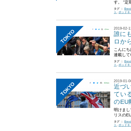
す。 “定期
タグ ：
Brexi
ト
,
ポッドキ
2019-02-1
TOKYO
誰に
ロから
こんにち
連載してい
タグ ：
Brexi
ト
,
ポッドキ
2019-01-0
TOKYO
近づい
てい
のEU離
明けまし
リスのE
タグ ：
Brexi
ト
,
ポッドキ