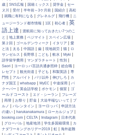
|
|
|
|
歳
SNS広報
国籍ミックス
奨学金
セー
|
|
|
|
ヌ川
受付
半年前～3ケ月前
国紹介
高松
|
|
|
|
就職に有利になる
グレネルグ
飛行機
ニ
英
|
|
|
ュージーランド都市情報
1区
初心者
語上達
|
渡航前に知っておきたい7つのこ
|
|
|
|
と
地上業務
ベジマイト
スペイン広場
|
|
|
第２回
ゴールデンウィーク
イタリア
愛
|
|
|
|
|
|
と法
太る
中国語
歯
現地就労
猫
ロ
|
|
|
|
|
サンゼルス
長野県
こども
軟水
Myki
|
|
|
語学留学費用
マンダラチャート
性別
|
|
|
Saori
ヨーロッパ言語共通参照枠
総合職
|
|
|
|
レセプト
観光街道
子ども
和製英語
専
|
|
|
|
門性
アルバイト
パリ以外
伸びしろ
カ
|
|
|
|
ナダ国王
whatsapp
MyEC
中途採用
バ
|
|
|
|
クーバー
英会話学校
ポケモン
個室
ゴ
|
|
ールドコースト
エド・シーラン
フレーズ
|
|
|
|
|
両替
お祭り
貯金
大迫半端ないって
ブ
|
|
|
ヨーロッパ
ルノ
バレンタイン
申請方法
|
|
|
の違い
harukanakamura
ローカルジョブ
|
|
|
booking.com
CELTA
Instagram
日本代表
|
|
|
|
グローバル
地産地消
学生多国籍環境
カ
|
|
ナダワーキングホリデー2019
虹
海外盗難
|
|
|
レディファースト
モントリオール