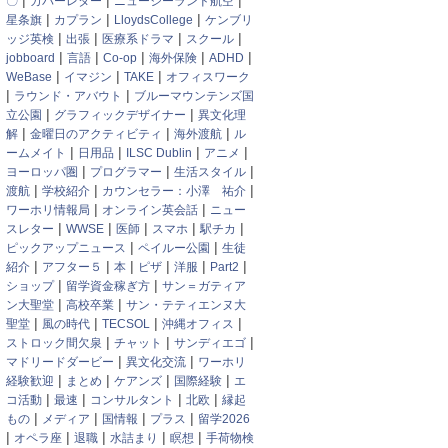
|
|
|
〇
カバーレター
ニュージーランド航空
|
|
|
星条旗
カプラン
LloydsCollege
ケンブリ
|
|
|
|
ッジ英検
出張
医療系ドラマ
スクール
|
|
|
|
|
jobboard
言語
Co-op
海外保険
ADHD
|
|
|
WeBase
イマジン
TAKE
オフィスワーク
|
|
ラウンド・アバウト
ブルーマウンテンズ国
|
|
立公園
グラフィックデザイナー
異文化理
|
|
|
解
金曜日のアクティビティ
海外渡航
ル
|
|
|
|
ームメイト
日用品
ILSC Dublin
アニメ
|
|
|
ヨーロッパ圏
プログラマー
生活スタイル
|
|
|
渡航
学校紹介
カウンセラー：小澤 祐介
|
|
ワーホリ情報局
オンライン英会話
ニュー
|
|
|
|
|
スレター
WWSE
医師
スマホ
駅チカ
|
|
ピックアップニュース
ペイルー公園
生徒
|
|
|
|
|
|
紹介
アフター５
本
ピザ
洋服
Part2
|
|
ショップ
留学資金稼ぎ方
サン＝ガティア
|
|
ン大聖堂
高校卒業
サン・テティエンヌ大
|
|
|
|
聖堂
風の時代
TECSOL
沖縄オフィス
|
|
|
ストロック間欠泉
チャット
サンディエゴ
|
|
マドリードダービー
異文化交流
ワーホリ
|
|
|
|
経験歓迎
まとめ
ケアンズ
国際経験
エ
|
|
|
|
コ活動
最速
コンサルタント
北欧
縁起
|
|
|
|
もの
メディア
国情報
プラス
留学2026
|
|
|
|
|
オペラ座
退職
水詰まり
瞑想
手荷物検