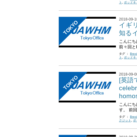
ト
,
ポッドキ
2018-09-1
TOKYO
イギ
知るイ
こんにち
前々回とB
タグ ：
Brexi
ト
,
ポッドキ
2018-09-0
TOKYO
[英語
celebr
homo
こんにち
す。 前
タグ ：
Brexi
クジット
,
ポ