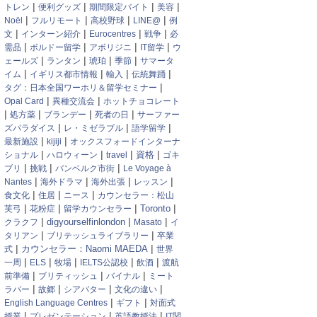
|
|
|
|
トレン
便利グッズ
期間限定バイト
美容
|
|
|
|
Noël
フルリモート
高校野球
LINE@
例
|
|
|
|
文
インターン紹介
Eurocentres
戦争
必
|
|
|
|
需品
ボルドー留学
アボリジニ
IT留学
ウ
|
|
|
|
ェールズ
ランタン
琥珀
季節
サマータ
|
|
|
|
イム
イギリス都市情報
輸入
伝統舞踊
|
タグ：日本全国ワーホリ＆留学セミナー
|
|
Opal Card
異種交流会
ホットチョコレート
|
|
|
|
処方薬
ブランデー
死者の日
サーファー
|
|
|
ズパラダイス
レ・ミゼラブル
語学留学
|
|
最新施設
kijiji
オックスフォードインターナ
|
|
|
|
資格
ショナル
ハロウィーン
travel
ゴキ
|
|
|
ブリ
挑戦
バンベルク市街
Le Voyage à
|
|
|
|
Nantes
海外ドラマ
海外出張
レッスン
|
|
|
食文化
住居
ニース
カウンセラー：松山
|
|
|
|
Toronto
芙弓
花粉症
留学カウンセラー
|
|
|
digyourselfinlondon
クラクフ
Masato
イ
|
|
タリアン
ブリテッシュライブラリー
卒業
|
|
カウンセラー：Naomi MAEDA
式
世界
|
|
|
|
|
一周
ELS
牧場
IELTS公認校
飲酒
渡航
|
|
|
前準備
ブリティッシュ
バイナル
ミート
|
|
|
|
ラバー
故郷
シアバター
文化の違い
|
|
English Language Centres
ギフト
対面式
|
|
|
授業
プレゼンテーション
英語教授法
IT関