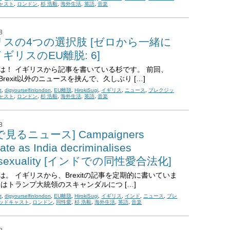
ャスト
,
ロンドン
,
杉 浩毅
,
海外生活
,
英語
,
音楽
8
リスの4つの選択肢 [ゼロから一緒に
ギリスのEU離脱: 6]
は！ イギリスから記事を書いている杉です。 前回、
rexit以外のニュースを挟んで、久しぶり […]
t
,
digyourselfinlondon
,
EU離脱
,
HirokiSugi
,
イギリス
,
ニュース
,
ブレクジッ
ャスト
,
ロンドン
,
杉 浩毅
,
海外生活
,
英語
,
音楽
8
で見るニュース] Campaigners
ate as India decriminalises
sexuality [インドでの同性愛合法化]
は。 イギリスから、Brexitの記事を定期的に書いていま
回はトランプ大統領のスキャンダルにつ […]
t
,
digyourselfinlondon
,
EU離脱
,
HirokiSugi
,
イギリス
,
インド
,
ニュース
,
ブレ
ッドキャスト
,
ロンドン
,
同性愛
,
杉 浩毅
,
海外生活
,
英語
,
音楽