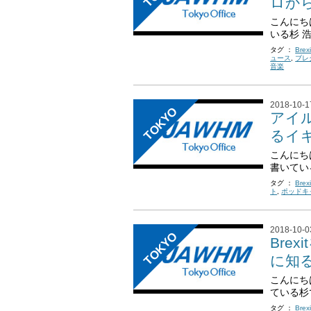
ロから
こんにち
いる杉 浩
タグ ：
Brexi
ュース
,
ブレ
音楽
2018-10-1
TOKYO
アイル
るイギ
こんにち
書いている
タグ ：
Brexi
ト
,
ポッドキ
2018-10-0
TOKYO
Brex
に知る
こんにち
ている杉で
タグ ：
Brexi