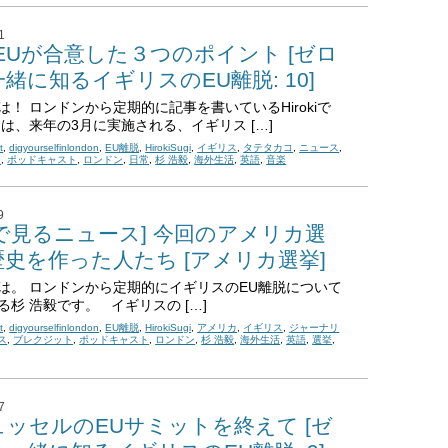
1
EUが合意した３つのポイント [ゼロ
緒に知るイギリスのEU離脱: 10]
は！ ロンドンから定期的に記事を書いているHirokiで
回は、来年の3月に実施される、イギリス […]
t
,
digyourselfinlondon
,
EU離脱
,
HirokiSugi
,
イギリス
,
タテタカコ
,
ニュース
,
ト
,
ポッドキャスト
,
ロンドン
,
日常
,
杉 浩毅
,
海外生活
,
英語
,
音楽
9
で見るニュース] 今回のアメリカ選
史を作った人たち [アメリカ選挙]
は。 ロンドンから定期的にイギリスのEU離脱について
る杉 浩毅です。 イギリスの […]
t
,
digyourselfinlondon
,
EU離脱
,
HirokiSugi
,
アメリカ
,
イギリス
,
ジャーナリ
ス
,
ブレクジット
,
ポッドキャスト
,
ロンドン
,
杉 浩毅
,
海外生活
,
英語
,
選挙
,
7
ッセルのEUサミットを終えて [ゼ