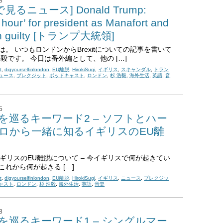
8
見るニュース] Donald Trump:
 hour’ for president as Manafort and
n guilty [トランプ大統領]
は。 いつもロンドンからBrexitについての記事を書いて
浩毅です。 今日は番外編として、他の […]
t
,
digyourselfinlondon
,
EU離脱
,
HirokiSugi
,
イギリス
,
スキャンダル
,
トラン
ュース
,
ブレクジット
,
ポッドキャスト
,
ロンドン
,
杉 浩毅
,
海外生活
,
英語
,
音
5
xitを巡るキーワード2 – ソフトとハー
ゼロから一緒に知るイギリスのEU離
t: イギリスのEU離脱について – 今イギリスで何が起きてい
これから何が起きる […]
t
,
digyourselfinlondon
,
EU離脱
,
HirokiSugi
,
イギリス
,
ニュース
,
ブレクジッ
ャスト
,
ロンドン
,
杉 浩毅
,
海外生活
,
英語
,
音楽
8
xitを巡るキーワード1 – シングルマー