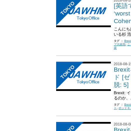
2018-08-2
TOKYO
[英語で
‘worst
Cohe
こんにち
いる杉 
タグ ：
Brexi
プ大統領
,
ニ
楽
2018-08-1
TOKYO
Bre
ド [
脱: 5]
Brexi
るのか、
タグ ：
Brexi
ト
,
ポッドキ
2018-08-0
Bre