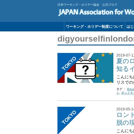
日本ワーキング・ホリデー協会 公式ブログ
ワーキング・ホリデー制度について
はじ
digyourselfinlo
2019-07-1
TOKYO
夏の
知るイ
こんにちは
リスでの
タグ ：
Brexi
ト
,
ポッドキ
2019-05-1
TOKYO
ロンド
脱の
こんにち