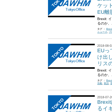
TOKYO
ケッ
EU離脱
Brexi
るのか、
タグ ：
Brexi
ニュース
,
ブ
2018-08-0
TOKYO
EU
け出
リスの
Brexi
るのか、
タグ ：
Brexi
浩毅
,
英語
,
2018-07-2
TOKYO
Bre
るイギ