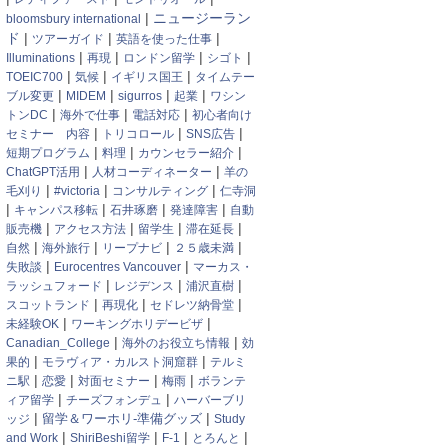
|
ニュージーラン
bloomsbury international
ド
|
|
|
ツアーガイド
英語を使った仕事
|
|
|
|
Illuminations
再現
ロンドン留学
シゴト
|
|
|
TOEIC700
気候
イギリス国王
タイムテー
|
|
|
|
ブル変更
MIDEM
sigurros
起業
ワシン
|
|
|
トンDC
海外で仕事
電話対応
初心者向け
|
|
|
セミナー 内容
トリコロール
SNS広告
|
|
|
短期プログラム
料理
カウンセラー紹介
|
|
ChatGPT活用
人材コーディネーター
羊の
|
|
|
毛刈り
#victoria
コンサルティング
仁寺洞
|
|
|
|
キャンパス移転
石井琢磨
発達障害
自動
|
|
|
|
販売機
アクセス方法
留学生
滞在延長
|
|
|
|
自然
海外旅行
リープナビ
２５歳未満
|
|
失敗談
Eurocentres Vancouver
マーカス・
|
|
|
ラッシュフォード
レジデンス
浦沢直樹
|
|
|
スコットランド
再現化
セドレツ納骨堂
|
|
未経験OK
ワーキングホリデービザ
|
|
Canadian_College
海外のお役立ち情報
効
|
|
果的
モラヴィア・カルスト洞窟群
テルミ
|
|
|
|
ニ駅
恋愛
対面セミナー
梅雨
ボランテ
|
|
ィア留学
チーズフォンデュ
ハーバーブリ
|
|
ッジ
留学＆ワーホリ-準備グッズ
Study
|
|
|
|
and Work
ShiriBeshi留学
F-1
とろんと