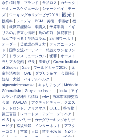
|
|
|
|
永住権対策
ブランド
食品ロス
カヤック
|
|
セミナースケジュール
シャークベイ
チー
観光
|
|
|
ズ
ワーキングホリデービザ2019
|
|
|
|
|
授業料
メロディ
BGM
美術
求職者
福
|
|
|
|
岡
就職可能留学
車購入
予算準備
イギ
|
|
|
リスのお役立ち情報
鳥の名前
貿易事務
|
|
読んで学べる！英語コラム
2か国ワーホリ
|
|
オーダー
英単語の覚え方
ディズニーラン
|
|
ド
国際交流パーティー
懇談カウンセリン
|
|
|
グ
トランスミュージカル
犯罪
オースト
|
|
|
ラリア大使館
成長
歯並び
Crown Institute
|
|
|
of Studies
Sale
ワールドカップ2026
児
|
|
|
|
童英語教師
QVB
ダブリン留学
会員限定
|
|
|
短期
大阪
ハイデルベルク
|
|
olgawofciechowska
キャリアップ
Médecin
|
|
|
Géneraliste
Greystone Institute
Insta
アイ
|
|
ルランド現地生活情報
whv
熊本市国際交流
|
|
会館
KAPLAN
アクティビティー、クエス
|
|
|
ト、トロント、クリスマス
CCEL
持ち物
|
|
|
第三言語
レコードストアデー
デミペア
|
|
ALS
キンバリー
カナダワーキングホリデ
|
|
|
ービザ
指紋登録
インターネット
アフタ
|
|
|
|
ーコロナ
営業
人口
留学HowTo
NZ×〇