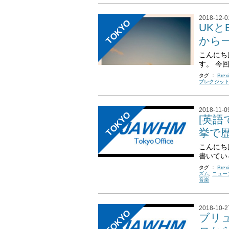
2018-12-0
TOKYO
UKと
から一
こんにち
す。 今
タグ ：
Brexi
ブレクジッ
2018-11-0
TOKYO
[英語
挙で歴
こんにち
書いてい
タグ ：
Brexi
ズム
,
ニュー
音楽
2018-10-2
TOKYO
ブリュ