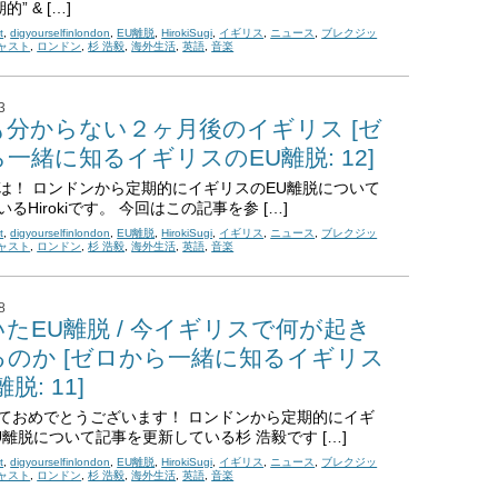
的” & […]
t
,
digyourselfinlondon
,
EU離脱
,
HirokiSugi
,
イギリス
,
ニュース
,
ブレクジッ
ャスト
,
ロンドン
,
杉 浩毅
,
海外生活
,
英語
,
音楽
3
も分からない２ヶ月後のイギリス [ゼ
一緒に知るイギリスのEU離脱: 12]
は！ ロンドンから定期的にイギリスのEU離脱について
るHirokiです。 今回はこの記事を参 […]
t
,
digyourselfinlondon
,
EU離脱
,
HirokiSugi
,
イギリス
,
ニュース
,
ブレクジッ
ャスト
,
ロンドン
,
杉 浩毅
,
海外生活
,
英語
,
音楽
8
たEU離脱 / 今イギリスで何が起き
るのか [ゼロから一緒に知るイギリス
脱: 11]
ておめでとうございます！ ロンドンから定期的にイギ
U離脱について記事を更新している杉 浩毅です […]
t
,
digyourselfinlondon
,
EU離脱
,
HirokiSugi
,
イギリス
,
ニュース
,
ブレクジッ
ャスト
,
ロンドン
,
杉 浩毅
,
海外生活
,
英語
,
音楽