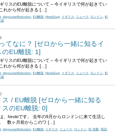
t: イギリスのEU離脱について – 今イギリスで何が起きてい
これから何が起きる […]
t
,
digyourselfinlondon
,
EU離脱
,
HirokiSugi
,
イギリス
,
ニュース
,
ロンドン
,
杉
音楽
8
xitってなに？ [ゼロから一緒に知るイ
のEU離脱: 1]
t: イギリスのEU離脱について – 今イギリスで何が起きてい
これから何が起きる […]
t
,
digyourselfinlondon
,
EU離脱
,
HirokiSugi
,
イギリス
,
ニュース
,
ロンドン
,
杉
音楽
0
ス / EU離脱 [ゼロから一緒に知る
スのEU離脱: 0]
は、hirokiです。 去年の9月からロンドンに来て生活し
。 数ヶ月前からこのワ […]
t
,
digyourselfinlondon
,
EU離脱
,
イギリス
,
ニュース
,
ロンドン
,
杉 浩毅
,
英語
,