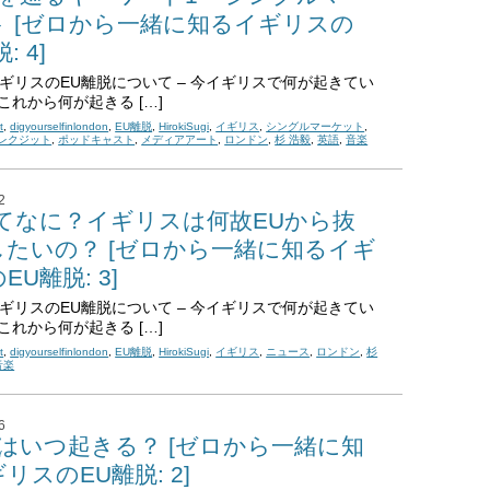
ト [ゼロから一緒に知るイギリスの
: 4]
t: イギリスのEU離脱について – 今イギリスで何が起きてい
これから何が起きる […]
t
,
digyourselfinlondon
,
EU離脱
,
HirokiSugi
,
イギリス
,
シングルマーケット
,
レクジット
,
ポッドキャスト
,
メディアアート
,
ロンドン
,
杉 浩毅
,
英語
,
音楽
2
ってなに？イギリスは何故EUから抜
したいの？ [ゼロから一緒に知るイギ
EU離脱: 3]
t: イギリスのEU離脱について – 今イギリスで何が起きてい
これから何が起きる […]
t
,
digyourselfinlondon
,
EU離脱
,
HirokiSugi
,
イギリス
,
ニュース
,
ロンドン
,
杉
音楽
6
xitはいつ起きる？ [ゼロから一緒に知
リスのEU離脱: 2]