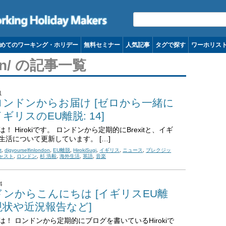
コンテンツへ移動
めてのワーキング・ホリデー
無料セミナー
人気記事
タグで探す
ワーホリス
ndon/ の記事一覧
1
ロンドンからお届け [ゼロから一緒に
ギリスのEU離脱: 14]
！ Hirokiです。 ロンドンから定期的にBrexitと、イギ
生活について更新しています。 […]
t
,
digyourselfinlondon
,
EU離脱
,
HirokiSugi
,
イギリス
,
ニュース
,
ブレクジッ
ャスト
,
ロンドン
,
杉 浩毅
,
海外生活
,
英語
,
音楽
4
ンからこんにちは [イギリスEU離
現状や近況報告など]
は！ ロンドンから定期的にブログを書いているHirokiで