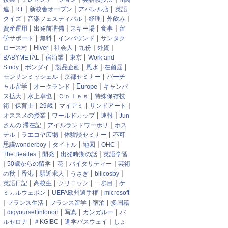
|
|
|
|
連
RT
新校舎オープン
アパレル店
英語
|
|
|
|
クイズ
音楽フェスティバル
経理
外飲み
|
|
|
|
資産運用
出発前準備
スキー場
食事
留
|
|
|
学サポート
無料
インバウンド
サンタク
|
|
|
|
|
ロース村
Hiver
社会人
九份
外資
|
|
|
BABYMETAL
宿泊業
東京
Work and
|
|
|
|
|
Study
ボンダイ
製品企画
風水
在留届
|
|
モンサンミッシェル
京都セミナー
バーチ
|
|
|
ャル留学
オークランド
Europe
キャンパ
|
|
|
ス拡大
水上卓也
Ｃｏｌｅｓ
特殊保存技
|
|
|
|
|
術
保育士
29歳
マイアミ
サンドアート
|
|
|
オススメの授業
ワールドカップ
速報
Jun
|
|
さんの 滞在記
アイルランドワーホリ
ホス
|
|
|
テル
ラエコヤ広場
体験談セミナー
不可
|
|
|
|
思議wonderboy
タイトル
地図
OHC
|
|
|
The Beatles
開発
出発時期の話
英語学習
|
|
|
|
50歳からの留学
花
バイタリティー
芸術
|
|
|
|
|
の秋
香港
駅近求人
うさぎ
billcosby
|
|
|
|
英語日記
高校生
クリニック
一歩目
ケ
|
|
ミカルウェポン
UEFA欧州選手権
microsoft
|
|
|
|
フランス生活
フランス留学
宿泊
多国籍
|
|
|
|
digyourselfinlonon
写真
カンガルー
バ
|
|
|
ルセロナ
＃KGIBC
進学パスウェイ
しょ