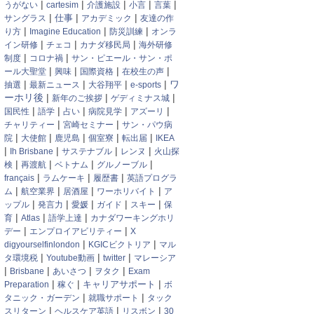
|
|
|
|
|
うがない
cartesim
介護施設
小言
言葉
|
|
|
サングラス
仕事
アカデミック
友達の作
|
|
|
り方
Imagine Education
防災訓練
オンラ
|
|
|
イン研修
チェコ
カナダ移民局
海外研修
|
|
制度
コロナ禍
サン・ピエール・サン・ポ
|
|
|
|
ール大聖堂
興味
国際資格
在校生の声
|
|
|
|
ワ
抽選
最新ニュース
大谷翔平
e-sports
|
|
|
ーホリ後
新年のご挨拶
ゲディミナス城
|
|
|
|
|
国民性
語学
占い
病院見学
アズーリ
|
|
チャリティー
宮崎セミナー
サン・パウ病
|
|
|
|
|
院
大使館
鹿児島
個室寮
転出届
IKEA
|
|
|
|
Ih Brisbane
サステナブル
レンヌ
火山探
|
|
|
|
検
再渡航
ベトナム
グルノーブル
|
|
|
français
ラムケーキ
履歴書
英語プログラ
|
|
|
|
ム
航空業界
居酒屋
ワーホリバイト
ア
|
|
|
|
|
ップル
発言力
愛媛
ガイド
スキー
保
|
|
|
育
Atlas
語学上達
カナダワーキングホリ
|
|
デー
エンプロイアビリティー
X
|
|
digyourselfinlondon
KGICビクトリア
マル
|
|
|
タ環境税
Youtube動画
twitter
マレーシア
|
|
|
|
Brisbane
あいさつ
ヲタク
Exam
|
|
|
キャリアサポート
Preparation
稼ぐ
ボ
|
|
タニック・ガーデン
就職サポート
タック
|
|
|
スリターン
ヘルスケア英語
リスボン
30