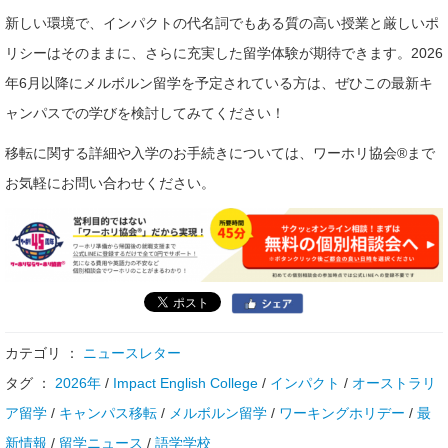
新しい環境で、インパクトの代名詞でもある質の高い授業と厳しいポ
リシーはそのままに、さらに充実した留学体験が期待できます。2026
年6月以降にメルボルン留学を予定されている方は、ぜひこの最新キ
ャンパスでの学びを検討してみてください！
移転に関する詳細や入学のお手続きについては、ワーホリ協会®まで
お気軽にお問い合わせください。
カテゴリ ：
ニュースレター
タグ ：
2026年
/
Impact English College
/
インパクト
/
オーストラリ
ア留学
/
キャンパス移転
/
メルボルン留学
/
ワーキングホリデー
/
最
新情報
/
留学ニュース
/
語学学校