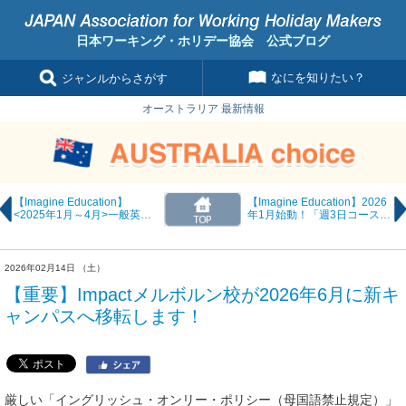
日本ワーキング・ホリデー協会 公式ブログ
なにを知りたい？
ジャンルからさがす
オーストラリア 最新情報
【Imagine Education】
【Imagine Education】2026
<2025年1月～4月>一般英語
年1月始動！「週3日コース」
コース国籍比率のご案内
の詳細アップデートと最新ア
クティビティ情報
2026年02月14日 （土）
【重要】Impactメルボルン校が2026年6月に新キ
ャンパスへ移転します！
厳しい「イングリッシュ・オンリー・ポリシー（母国語禁止規定）」