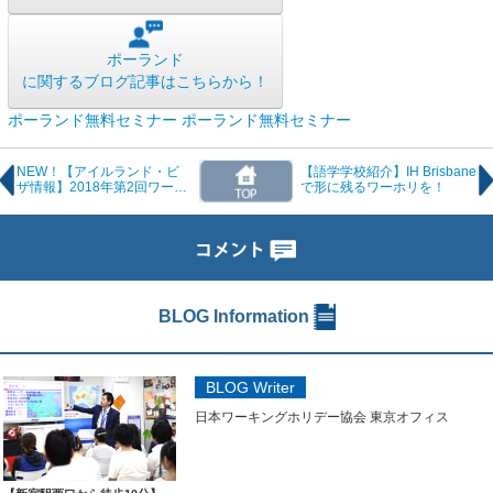
ポーランド
に関するブログ記事はこちらから！
ポーランド無料セミナー
ポーランド無料セミナー
NEW！【アイルランド・ビ
【語学学校紹介】IH Brisbane
ザ情報】2018年第2回ワーホ
で形に残るワーホリを！
リビザ要項発表！
BLOG Information
BLOG Writer
日本ワーキングホリデー協会 東京オフィス