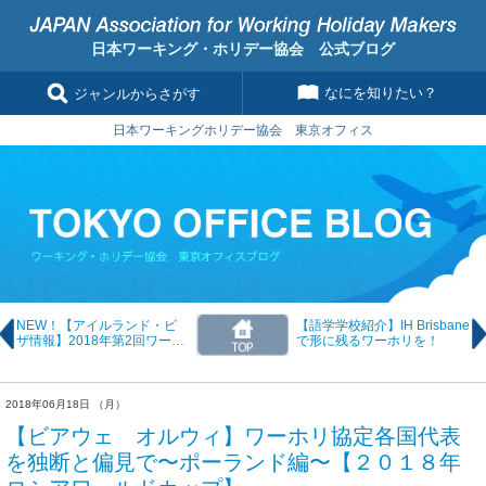
日本ワーキング・ホリデー協会 公式ブログ
なにを知りたい？
ジャンルからさがす
日本ワーキングホリデー協会 東京オフィス
NEW！【アイルランド・ビ
【語学学校紹介】IH Brisbane
ザ情報】2018年第2回ワーホ
で形に残るワーホリを！
リビザ要項発表！
2018年06月18日 （月）
【ビアウェ オルウィ】ワーホリ協定各国代表
を独断と偏見で〜ポーランド編〜【２０１８年