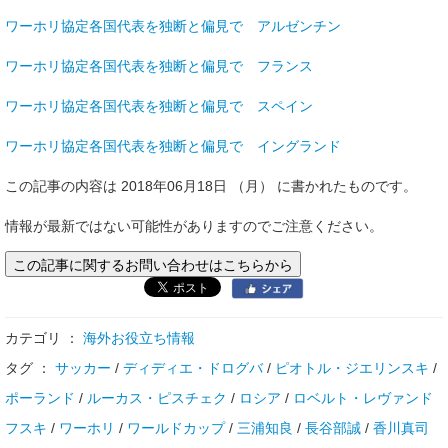
ワーホリ協定各国代表を独断と偏見で アルゼンチン
ワーホリ協定各国代表を独断と偏見で フランス
ワーホリ協定各国代表を独断と偏見で スペイン
ワーホリ協定各国代表を独断と偏見で イングランド
この記事の内容は 2018年06月18日 （月） に書かれたものです。
情報が最新ではない可能性がありますのでご注意ください。
この記事に関するお問い合わせはこちらから
カテゴリ ：
海外お役立ち情報
タグ ：
サッカー
/
ディディエ・ドログバ
/
ピオトル・ジエリンスキ
/
ポーランド
/
ルーカス・ピスチェク
/
ロシア
/
ロベルト・レヴァンド
フスキ
/
ワーホリ
/
ワールドカップ
/
三浦知良
/
長谷部誠
/
香川真司