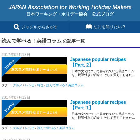
日本ワーキング・ホリデー協会 公式ブログ
なにを知りたい？
ジャンルからさがす
読んで学べる！英語コラム
の記事一覧
2017年07月13日
Japanese popular recipes
TOKYO
【Part. 2】
日本の文化について書かれている英語コラム
を、翻訳付きで紹介！ そして覚えておきたい
英語表現も具体的に解説してい […]
タグ ：
グルメ
/
レシピ
/
料理
/
読んで学べる！英語コラム
2017年07月13日
Japanese popular recipes
TOKYO
【Part. 1】
日本の文化について書かれている英語コラム
を、翻訳付きで紹介！ そして覚えておきたい
英語表現も具体的に解説してい […]
タグ ：
グルメ
/
レシピ
/
読んで学べる！英語コラム