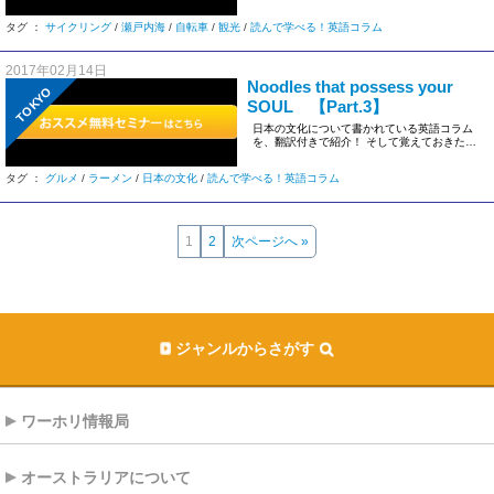
英語表現も具体的に解説してい […]
タグ ：
サイクリング
/
瀬戸内海
/
自転車
/
観光
/
読んで学べる！英語コラム
2017年02月14日
Noodles that possess your
TOKYO
SOUL 【Part.3】
日本の文化について書かれている英語コラム
を、翻訳付きで紹介！ そして覚えておきたい
英語表現も具体的に解説してい […]
タグ ：
グルメ
/
ラーメン
/
日本の文化
/
読んで学べる！英語コラム
1
2
次ページへ »
ジャンルからさがす
ワーホリ情報局
オーストラリアについて