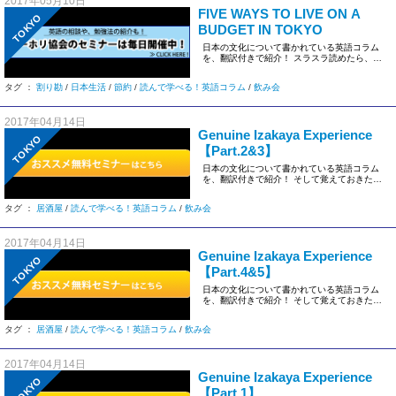
2017年05月10日
FIVE WAYS TO LIVE ON A
TOKYO
BUDGET IN TOKYO
日本の文化について書かれている英語コラム
を、翻訳付きで紹介！ スラスラ読めたら、
TOEIC 750点はあるかも […]
タグ ：
割り勘
/
日本生活
/
節約
/
読んで学べる！英語コラム
/
飲み会
2017年04月14日
Genuine Izakaya Experience
TOKYO
【Part.2&3】
日本の文化について書かれている英語コラム
を、翻訳付きで紹介！ そして覚えておきたい
英語表現も具体的に解説してい […]
タグ ：
居酒屋
/
読んで学べる！英語コラム
/
飲み会
2017年04月14日
Genuine Izakaya Experience
TOKYO
【Part.4&5】
日本の文化について書かれている英語コラム
を、翻訳付きで紹介！ そして覚えておきたい
英語表現も具体的に解説してい […]
タグ ：
居酒屋
/
読んで学べる！英語コラム
/
飲み会
2017年04月14日
Genuine Izakaya Experience
TOKYO
【Part.1】