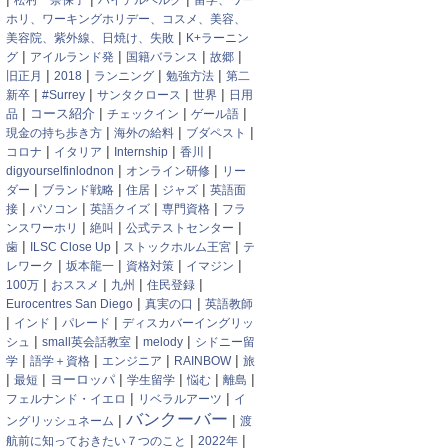
松村 奈保子
ハイデルベルク
留学、ワー
ホリ、ワーキングホリデー、コスメ、美容、
|
美容院、紫外線、日焼け、失敗
K+ラーニン
|
|
|
|
グ
アイルランド発
国籍バランス
故郷
|
|
|
|
旧正月
2018
ランニング
勉強方法
第二
|
|
|
|
新卒
#Surrey
サンタクロース
世界
日用
|
|
|
|
コース紹介
品
チェックイン
ゲール語
|
|
|
現金の持ち歩き方
海外の給料
ブダペスト
|
|
|
|
コロナ
イタリア
Internship
香川
|
|
digyourselfinlodnon
オンライン研修
リー
|
|
|
|
ダー
ブランド戦略
住居
ジャズ
英語面
|
|
|
|
接
パソコン
英語クイズ
専門資格
フラ
|
|
|
ンスワーホリ
絶叫
公式テストセンター
|
|
|
歯
ILSC Close Up
ストックホルム王宮
テ
|
|
|
|
レワーク
坂本龍一
資格対策
イマジン
|
|
|
|
100万
おススメ
九州
住民登録
|
|
Eurocentres San Diego
真実の口
英語教師
|
|
|
インド
パレード
ディスカバーイングリッ
|
|
|
シュ
small英会話教室
melody
シドニー留
|
|
|
|
学
語学＋資格
エンジニア
RAINBOW
旅
|
|
|
|
|
|
ヨーロッパ
最短
学生留学
悩む
離島
|
|
フェルナンド・イエロ
リベラルアーツ
イ
バンクーバー
|
|
ングリッシュネーム
渡
|
|
航前に知っておきたい７つのこと
2022年