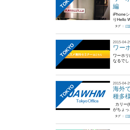
TOKYO
編
iPho
りHell
タグ ：
IT
2015-04-2
TOKYO
ワー
ワーホリ
なるでし
2015-04-2
TOKYO
海外で
種多
カリー(C
がちょっと
タグ ：
IT