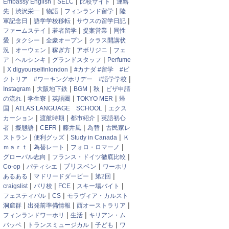
|
|
|
Embassy English
SELC
比較サイト
連絡
|
|
|
|
先
渋沢栄一
物語
フィンランド留学
陸
|
|
|
軍記念日
語学学校移転
サウスの留学日記
|
|
|
ファームステイ
若者留学
提案営業
同性
|
|
|
愛
タクシー
全豪オープン
クラス開講状
|
|
|
|
況
オーウェン
稼ぎ方
アボリジニ
フェ
|
|
|
ア
ヘルシンキ
グランドスタッフ
Perfume
|
|
X digyourselfinlondon
#カナダ #留学 #ビ
|
クトリア #ワーキングホリデー #語学学校
|
|
|
|
Instagram
大阪地下鉄
BGM
秋
ビザ申請
|
|
|
|
の流れ
学生寮
英語圏
TOKYO MER
帰
|
|
国
ATLAS LANGUAGE SCHOOL
エクス
|
|
|
カーション
渡航時期
都市紹介
英語初心
|
|
|
|
|
者
擬態語
CEFR
藤井風
為替
古民家レ
|
|
|
ストラン
便利グッズ
Study in Canada
Ｋ
|
|
|
ｍａｒｔ
為替レート
フォロ・ロマーノ
|
|
グローバル志向
フランス・ドイツ徹底比較
|
|
|
ブリスベン
Co-op
パティシエ
ワーホリ
|
|
|
あるある
マドリードダービー
第2回
|
|
|
|
craigslist
パリ校
FCE
スキー場バイト
|
|
フェスティバル
CS
モラヴィア・カルスト
|
|
|
洞窟群
出発前準備情報
西オーストラリア
|
|
フィンランドワーホリ
生活
キリアン・ム
|
|
|
バッペ
トランスミュージカル
子ども
ワ