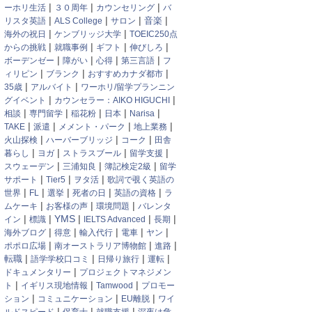
|
|
|
ーホリ生活
３０周年
カウンセリング
バ
|
|
|
|
音楽
リスタ英語
ALS College
サロン
|
|
海外の祝日
ケンブリッジ大学
TOEIC250点
|
|
|
|
からの挑戦
就職事例
ギフト
伸びしろ
|
|
|
|
ボーデンゼー
障がい
心得
第三言語
フ
|
|
|
ィリピン
ブランク
おすすめカナダ都市
|
|
35歳
アルバイト
ワーホリ/留学プランニン
|
|
グイベント
カウンセラー：AIKO HIGUCHI
|
|
|
|
|
相談
専門留学
稲花粉
日本
Narisa
|
|
|
|
TAKE
派遣
メメント・パーク
地上業務
|
|
|
火山探検
ハーバーブリッジ
コーク
田舎
|
|
|
|
暮らし
ヨガ
ストラスブール
留学支援
|
|
|
スウェーデン
三浦知良
簿記検定2級
留学
|
|
|
サポート
Tier5
ヲタ活
歌詞で覗く英語の
|
|
|
|
|
世界
FL
選挙
死者の日
英語の資格
ラ
|
|
|
ムケーキ
お客様の声
環境問題
バレンタ
|
|
YMS
|
|
|
イン
標識
IELTS Advanced
長期
|
|
|
|
|
海外ブログ
得意
輸入代行
電車
ヤン
|
|
|
ポポロ広場
南オーストラリア博物館
進路
|
|
|
|
転職
語学学校口コミ
日帰り旅行
運転
|
ドキュメンタリー
プロジェクトマネジメン
|
|
|
ト
イギリス現地情報
Tamwood
プロモー
|
|
|
ション
コミュニケーション
EU離脱
ワイ
|
|
|