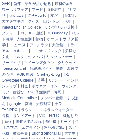
|
|
|
GER
新年
語学が活かせる
最初の留学・
|
|
|
ワーホリフェア
フード
海外滞在
ゴキブ
|
|
|
|
|
リ
tatelates
留学HowTo
友だち
家探し
|
|
|
|
ロンドン
大学進学準備
クイズ
花見
|
|
Impact English College
ケンブリッジ英検
|
|
|
メディア
ロッキー山脈
Russiatoday
バル
|
|
|
オーストラリア留
ト海岸
人種差別
着物
|
|
|
学
ニュース
アイルランド大使館
トライ
|
|
|
アル
メキシコ
ユニオンジャック
多様な
|
|
|
文化
マルタ
セントパトリックス・デー
|
|
|
サードビザ
クイーンズタウン
クリケット
|
|
|
Tomorrowland
観光地バイト
動物
海外で
|
|
|
|
Shohey-Blog
の心得
PGIC周辺
F-1
|
|
|
Greystone College
苦手
サポート
インセ
|
|
ンティブ
料金
ボウネス＝オン＝ウィンダ
|
|
|
|
ミア
歯並び
いい子症候群
寿司
|
|
Médecin Géneraliste
メンバー登録
すっぽ
|
|
|
|
|
ん
google
宮崎
大観覧車
十份
|
|
|
TABIPPO
ラウンド
ミネラルウォーター
|
|
|
|
高松
サンドアート
VIC
NZLC
縁起もの
|
|
|
|
|
ク
勉強
渡航までの流れ
飛行機
ミード
|
|
|
リスマス
エアライン
簿記検定3級
スギ
|
|
|
|
花粉
教員募集
BuongiornoItalia!
大学生