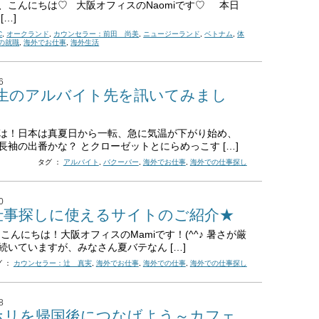
、こんにちは♡ 大阪オフィスのNaomiです♡ 本日
[…]
C
,
オークランド
,
カウンセラー：前田 尚美
,
ニュージーランド
,
ベトナム
,
体
の就職
,
海外でお仕事
,
海外生活
6
IC生のアルバイト先を訊いてみまし
は！日本は真夏日から一転、急に気温が下がり始め、
長袖の出番かな？ とクローゼットとにらめっこす […]
タグ ：
アルバイト
,
バクーバー
,
海外でお仕事
,
海外での仕事探し
0
仕事探しに使えるサイトのご紹介★
 こんにちは！大阪オフィスのMamiです！(^^♪ 暑さが厳
続いていますが、みなさん夏バテなん […]
グ ：
カウンセラー：辻 真実
,
海外でお仕事
,
海外での仕事
,
海外での仕事探し
8
ホリを帰国後につなげよう～カフェ