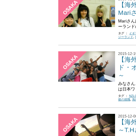
OSAKA
【海
Mar
Mariさ
ーランド
タグ ：
イギ
ジーランド
,
2015-12-1
OSAKA
【海
ド・
～
みなさん
は日本ワ 
タグ ：
NZL
後の就職
,
海
2015-12-0
OSAKA
【海
～T.