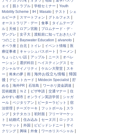
|
|
|
ナイアガラの滝
オタワ
地獄
進学パスウ
|
|
|
ェイ
肌トラブル
学校セミナー
Youth
|
|
|
|
Mobility Scheme
IH
Masato
テスト
シェ
|
|
|
ルビーチ
スマートフォン
グトルフォス
|
|
オーストラリア・デー
食事
タイムテーブ
|
|
|
ル
天候
ロアン宮殿
プロムナード・デ・
|
|
ザングレ
女子大
渡航前に知っておきたい7
|
|
|
つのこと
Bayswater Education
alvanoto
|
|
|
|
オペラ座
台北
トイレ
イベント情報
医
|
|
|
療従事者
キャッシュパスポート
ラーメン
|
|
|
ちょっといい話
アップル
ニース
オペレ
|
|
|
ーション
選択科目
ヘイスティングス
セ
|
|
クシャルマイノリティ
ケルン大聖堂
スキ
|
|
|
|
帰国
ー
将来の夢
雨
海外お役立ち情報
|
|
|
後
デビットカード
Médecin Specialist
貯
|
|
|
|
める
海外PR
石垣島
ワーホリ資金調達
|
|
|
|
芸術鑑賞
ＮＺ
ビザ申請
交通マナー
住
|
|
みやすい都市
オンライン英語学習
シャガ
|
|
|
ール
ベジタリアン
ピーターラビット
宿
|
|
|
泊管理
チーズケーキ
フットボール
スラ
|
|
|
ング
タテタカコ
初対面
フリーマーケッ
|
|
|
|
ト
結婚式
住み込み
セーヌ川
ロックス
|
|
|
マーケット
外国
ビビッドシドニー
サイ
|
|
|
|
クリング
興味
外食
ワーホリスペシャル