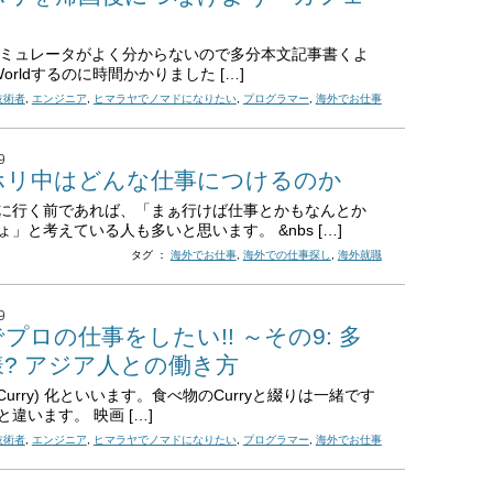
neシミュレータがよく分からないので多分本文記事書くよ
o Worldするのに時間かかりました […]
技術者
,
エンジニア
,
ヒマラヤでノマドになりたい
,
プログラマー
,
海外でお仕事
9
ホリ中はどんな仕事につけるのか
に行く前であれば、「まぁ行けば仕事とかもなんとか
ょ」と考えている人も多いと思います。 &nbs […]
タグ ：
海外でお仕事
,
海外での仕事探し
,
海外就職
9
プロの仕事をしたい!! ～その9: 多
様? アジア人との働き方
urry) 化といいます。食べ物のCurryと綴りは一緒です
違います。 映画 […]
技術者
,
エンジニア
,
ヒマラヤでノマドになりたい
,
プログラマー
,
海外でお仕事