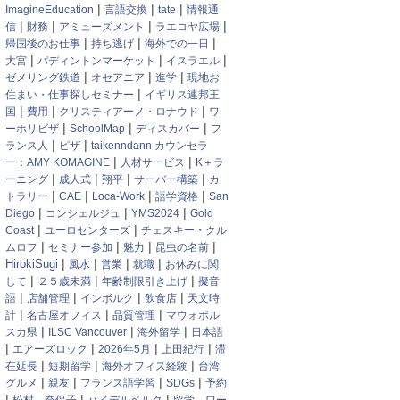
|
|
|
ImagineEducation
言語交換
tate
情報通
|
|
|
|
信
財務
アミューズメント
ラエコヤ広場
|
|
|
帰国後のお仕事
持ち逃げ
海外での一日
|
|
|
大宮
パディントンマーケット
イスラエル
|
|
|
ゼメリング鉄道
オセアニア
進学
現地お
|
住まい・仕事探しセミナー
イギリス連邦王
|
|
|
国
費用
クリスティアーノ・ロナウド
ワ
|
|
|
ーホリビザ
SchoolMap
ディスカバー
フ
|
|
ランス人
ピザ
taikenndann カウンセラ
|
|
ー：AMY KOMAGINE
人材サービス
K＋ラ
|
|
|
|
ーニング
成人式
翔平
サーバー構築
カ
|
|
|
|
トラリー
CAE
Loca-Work
語学資格
San
|
|
|
Diego
コンシェルジュ
YMS2024
Gold
|
|
Coast
ユーロセンターズ
チェスキー・クル
|
|
|
|
ムロフ
セミナー参加
魅力
昆虫の名前
|
|
|
|
HirokiSugi
風水
営業
就職
お休みに関
|
|
|
して
２５歳未満
年齢制限引き上げ
擬音
|
|
|
|
語
店舗管理
インボルク
飲食店
天文時
|
|
|
計
名古屋オフィス
品質管理
マウォポル
|
|
|
スカ県
ILSC Vancouver
海外留学
日本語
|
|
|
|
エアーズロック
2026年5月
上田紀行
滞
|
|
|
在延長
短期留学
海外オフィス経験
台湾
|
|
|
|
グルメ
親友
フランス語学習
SDGs
予約
|
|
|