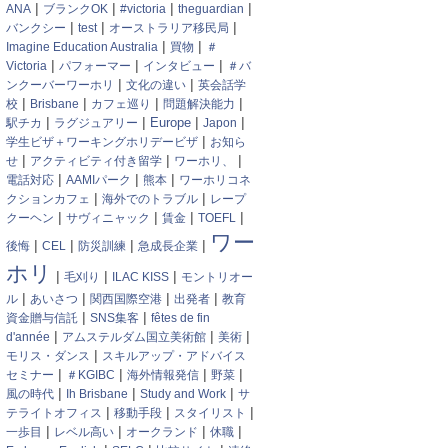
|
|
|
|
ANA
ブランクOK
#victoria
theguardian
|
|
|
バンクシー
test
オーストラリア移民局
|
|
Imagine Education Australia
買物
＃
|
|
|
Victoria
パフォーマー
インタビュー
＃バ
|
|
ンクーバーワーホリ
文化の違い
英会話学
|
|
|
|
校
Brisbane
カフェ巡り
問題解決能力
|
|
|
|
駅チカ
ラグジュアリー
Europe
Japon
|
学生ビザ＋ワーキングホリデービザ
お知ら
|
|
|
せ
アクティビティ付き留学
ワーホリ、
|
|
|
電話対応
AAMIパーク
熊本
ワーホリコネ
|
|
クションカフェ
海外でのトラブル
レープ
|
|
|
|
クーヘン
サヴィニャック
賃金
TOEFL
ワー
|
|
|
|
後悔
CEL
防災訓練
急成長企業
ホリ
|
|
|
毛刈り
ILAC KISS
モントリオー
|
|
|
|
ル
あいさつ
関西国際空港
出発者
教育
|
|
資金贈与信託
SNS集客
fêtes de fin
|
|
|
d'année
アムステルダム国立美術館
美術
|
モリス・ダンス
スキルアップ・アドバイス
|
|
|
|
セミナー
＃KGIBC
海外情報発信
野菜
|
|
|
風の時代
Ih Brisbane
Study and Work
サ
|
|
|
テライトオフィス
移動手段
スタイリスト
|
|
|
|
一歩目
レベル高い
オークランド
休職