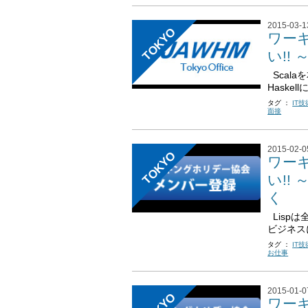
2015-03-1
TOKYO
ワー
い!!
Scal
Haske
タグ ：
IT
面接
2015-02-0
TOKYO
ワー
い!!
く
Lisp
ビジネスに
タグ ：
IT
お仕事
2015-01-0
ワー