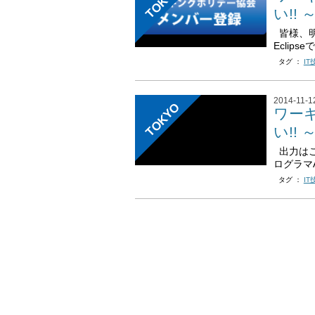
TOKYO
い!!
皆様、明
Eclip
タグ ：
IT
2014-11-1
TOKYO
ワー
い!!
出力はこ
ログラマA
タグ ：
IT