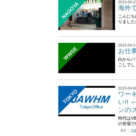
2015-04-2
NAGOYA
海外
こんにち
りました
2015-04-1
WWSE
お仕事
白からバ
ごしでしょ
2015-04-0
TOKYO
ワー
い!!
ンの
時代はV
の登場で
タグ ：
IT