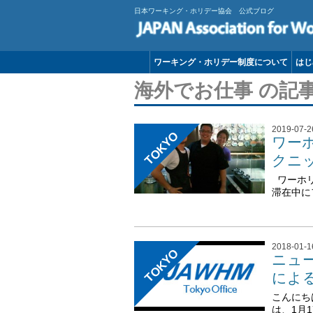
日本ワーキング・ホリデー協会 公式ブログ
ワーキング・ホリデー制度について
はじ
海外でお仕事 の記
2019-07-2
TOKYO
ワー
クニ
ワーホリ
滞在中に
2018-01-1
TOKYO
ニュ
によ
こんにち
は、1月1