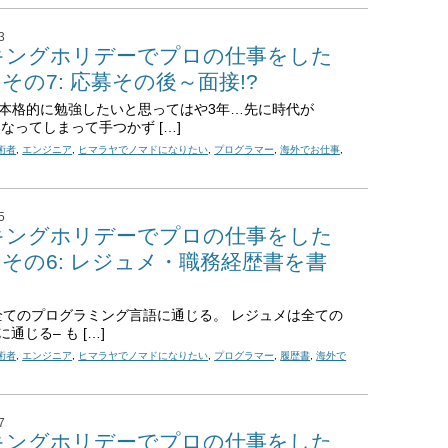
3
キングホリデーでプロの仕事をした
 ～その7: 応募その後～面接!?
aを本格的に勉強したいと思ってはや3年…先に時代が
llになってしまって手つかず […]
技術者
,
エンジニア
,
ヒマラヤでノマドになりたい
,
プログラマー
,
海外でお仕事
,
5
キングホリデーでプロの仕事をした
 ～その6: レジュメ・職務経歴書を書
は全てのプログラミング言語に通じる。 レジュメは全ての
通じる– も […]
技術者
,
エンジニア
,
ヒマラヤでノマドになりたい
,
プログラマー
,
履歴書
,
海外で
7
キングホリデーでプロの仕事をした