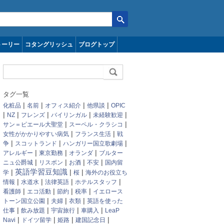
トーリー
コタングリッシュ
ブログトップ
タグ一覧
|
|
|
|
化粧品
名前
オフィス紹介
他県談
OPIC
|
|
|
|
|
NZ
フレンズ
バイリンガル
未経験歓迎
|
|
サン＝ピエール大聖堂
スーペル・クラシコ
|
|
女性がかかりやすい病気
フランス生活
戦
|
|
|
争
スコットランド
ハンガリー国立歌劇場
|
|
|
アレルギー
東京勤務
オランダ
ブルター
|
|
|
|
ニュ公爵城
リスボン
お酒
不安
国内留
|
英語学習豆知識
|
|
学
桜
海外のお役立ち
|
|
|
|
情報
水道水
法律英語
ホテルスタッフ
|
|
|
|
看護師
エコ活動
節約
税率
イエロース
|
|
|
トーン国立公園
夫婦
衣類
英語を使った
|
|
|
|
仕事
飲み放題
宇宙旅行
車購入
LeaP
|
|
|
|
Navi
ドイツ留学
姫路
建国記念日