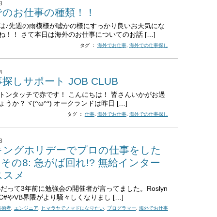
3
でのお仕事の種類！！
は♪先週の雨模様が嘘かの様にすっかり良いお天気にな
ね！！ さて本日は海外のお仕事についてのお話 […]
タグ ：
海外でお仕事
,
海外での仕事探し
4
探しサポート JOB CLUB
トンタッチで赤です！ こんにちは！ 皆さんいかがお過
うか？ヾ(^ω^*) オークランドは昨日 […]
タグ ：
仕事
,
海外でお仕事
,
海外での仕事探し
8
キングホリデーでプロの仕事をした
 ～その8: 急がば回れ!? 無給インター
ススメ
Bだって3年前に勉強会の開催者が言ってました。Roslyn
C#やVB界隈がより騒々しくなりまし […]
技術者
,
エンジニア
,
ヒマラヤでノマドになりたい
,
プログラマー
,
海外でお仕事