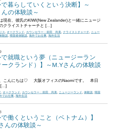
外で暮らしていくという決断】～
iさんの体験談～
んは現在、彼氏のKIWI(New Zealander)と一緒にニュージ
のクライストチャーチと […]
リス
,
オークランド
,
カウンセラー：前田 尚美
,
クライストチャーチ
,
ニュー
体験談
,
帰国者体験談
,
海外でお仕事
,
海外生活
9
外で就職という夢（ニュージーラン
オークランド）】～M.Yさんの体験談
、こんにちは♡ 大阪オフィスのNaomiです。 本日
[…]
C
,
オークランド
,
カウンセラー：前田 尚美
,
ニュージーランド
,
体験談
,
帰国
外でお仕事
,
海外生活
8
外で働くということ（ベトナム）】
Hさんの体験談～