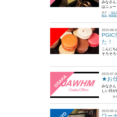
みなさん
はニュー 
タグ ：
NZL
験談
,
帰国後
2015-08-2
PG
た！
こんにち
そろそろ
2015-07-3
OSAKA
★お
みなさん
しい日が
タ
2015-05-1
ワー