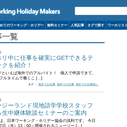
コンテンツへ移動
めてのワーキング・ホリデー
無料セミナー
人気記事
タグで探す
ワーホリス
事一覧
6
ホリ中に仕事を確実にGETできるテ
ックを紹介！
といえば海外でのアルバイト！ 個人で申請できて、
フルタイムで働くこ […]
タグ ：
海外でお仕事
,
海外での仕事
,
海外での仕事探し
6
ージーランド現地語学学校スタッフ
る生中継体験談セミナーのご案内
は、日本ワーキング・ホリデー協会の浅利です。 今日
7日（水）13：00～開催されるニュージー […]