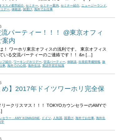
オススメ都市紹介
,
セミナー
,
セミナー案内
,
セミナー紹介
,
ニュージーランド
,
ホリデー
,
体験談
,
国選び
,
海外でお仕事
6
交流パーティー！！！ @東京オフィ
ご案内
は！ ワーホリ東京オフィスの浅利です。 東京オフィス
ている交流パーティーのご連絡です！！ &n […]
ッフ紹介
,
ワーキングホリデー
,
交流パーティー
,
体験談
,
出発前準備情報
,
旅
仕事
,
海外での心得
,
海外生活
,
英語学習豆知識
5
とめ】2017年ドイツワーホリ完全保
リークリスマス！！！ TOKYOカウンセラーのAMYで
…]
ンセラー：AMY KOMAGINE
,
ドイツ
,
人気国
,
国選び
,
海外でお仕事
,
海外生
語学
6