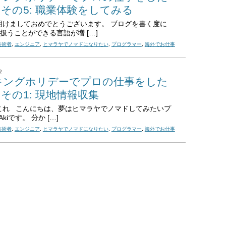
 ～その5: 職業体験をしてみる
けましておめでとうございます。 ブログを書く度に
seで扱うことができる言語が増 […]
技術者
,
エンジニア
,
ヒマラヤでノマドになりたい
,
プログラマー
,
海外でお仕事
2
キングホリデーでプロの仕事をした
 ～その1: 現地情報収集
れ こんにちは、夢はヒマラヤでノマドしてみたいプ
kiです。 分か […]
技術者
,
エンジニア
,
ヒマラヤでノマドになりたい
,
プログラマー
,
海外でお仕事