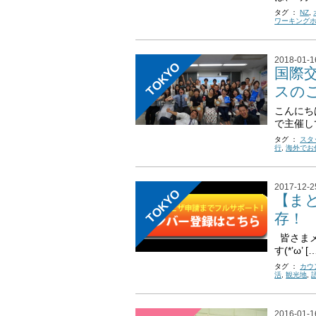
タグ ：
NZ
,
ワーキング
2018-01-1
TOKYO
国際
スの
こんにち
で主催し
タグ ：
スタ
行
,
海外でお
2017-12-2
TOKYO
【ま
存！
皆さまメ
す(*’ω’ [
タグ ：
カウ
活
,
観光地
,
2016-01-1