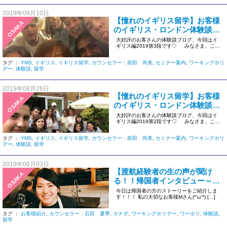
2019年09月10日
【憧れのイギリス留学】お客様
OSAKA
のイギリス・ロンドン体験談ブ
ログ2019③
大好評のお客さんの体験談ブログ、今回はイ
ギリス編2019第3段です♡ みなさま、こ
[…]
タグ ：
YMS
,
イギリス
,
イギリス留学
,
カウンセラー：前田 尚美
,
セミナー案内
,
ワーキングホリ
デー
,
体験談
,
留学
2019年08月26日
【憧れのイギリス留学】お客様
OSAKA
のイギリス・ロンドン体験談ブ
ログ2019②
大好評のお客さんの体験談ブログ、今回はイ
ギリス編2019第2段です♡ みなさま、こ
[…]
タグ ：
YMS
,
イギリス
,
イギリス留学
,
カウンセラー：前田 尚美
,
セミナー案内
,
ワーキングホリ
デー
,
体験談
,
留学
2019年06月03日
【渡航経験者の生の声が聞け
OSAKA
る！！帰国者インタビュー～２
か国渡航者！～】
今日は帰国者の方のストーリーをご紹介しま
す！！！ 私の大切なお客様Mさん(*’ω’*) […]
タグ ：
お客様紹介
,
カウンセラー：石田 夏季
,
カナダ
,
ワーキングホリデー
,
ワーホリ
,
体験談
,
留学