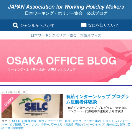
日本ワーキング・ホリデー協会 公式ブログ
なにを知りたい？
ジャンルからさがす
日本ワーキングホリデー協会 大阪オフィス
2019年12月10日
有給インターンシップ プログラ
OSAKA
ム渡航者体験談
有給インターンシップ プログラムでカナダの
バンクーバーに滞在中の渡航者より体験談が
届きました！(*’ […]
タグ ：
SELC
,
お客様紹介
,
カウンセラー：辻 真実
,
カナダ
,
セミナー案内
,
トロント
,
バンクー
バー
,
ビザ情報
,
ワーキングホリデー
,
ワーホリ
,
体験談
,
有給インターンシップ
,
海外生活
,
留学
,
英
語上達
,
語学学校