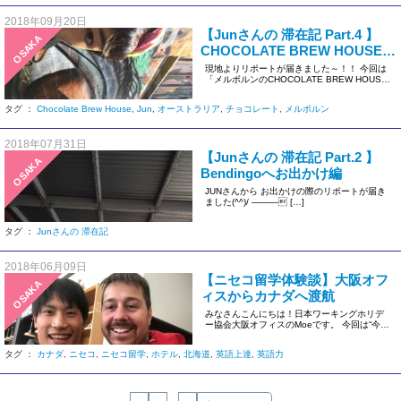
2018年09月20日
【Junさんの 滞在記 Part.4 】
OSAKA
CHOCOLATE BREW HOUSEに
行こう！編
現地よりリポートが届きました～！！ 今回は
「メルボルンのCHOCOLATE BREW HOUSE
に行こう！」で […]
タグ ：
Chocolate Brew House
,
Jun
,
オーストラリア
,
チョコレート
,
メルボルン
2018年07月31日
【Junさんの 滞在記 Part.2 】
OSAKA
Bendingoへお出かけ編
JUNさんから お出かけの際のリポートが届き
ました(^^)/ ——— […]
タグ ：
Junさんの 滞在記
2018年06月09日
【ニセコ留学体験談】大阪オフ
OSAKA
ィスからカナダへ渡航
みなさんこんにちは！日本ワーキングホリデ
ー協会大阪オフィスのMoeです。 今回は“今話
題”のニセコ留学について […]
タグ ：
カナダ
,
ニセコ
,
ニセコ留学
,
ホテル
,
北海道
,
英語上達
,
英語力