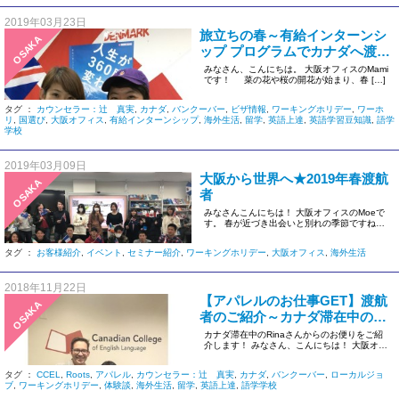
2019年03月23日
旅立ちの春～有給インターンシ
OSAKA
ップ プログラムでカナダへ渡航
～
みなさん、こんにちは。 大阪オフィスのMami
です！ 菜の花や桜の開花が始まり、春 […]
タグ ：
カウンセラー：辻 真実
,
カナダ
,
バンクーバー
,
ビザ情報
,
ワーキングホリデー
,
ワーホ
リ
,
国選び
,
大阪オフィス
,
有給インターンシップ
,
海外生活
,
留学
,
英語上達
,
英語学習豆知識
,
語学
学校
2019年03月09日
大阪から世界へ★2019年春渡航
OSAKA
者
みなさんこんにちは！ 大阪オフィスのMoeで
す。 春が近づき出会いと別れの季節ですね～
大阪オフィスも続々と出 […]
タグ ：
お客様紹介
,
イベント
,
セミナー紹介
,
ワーキングホリデー
,
大阪オフィス
,
海外生活
2018年11月22日
【アパレルのお仕事GET】渡航
OSAKA
者のご紹介～カナダ滞在中の
Rinaさんからのお便り～
カナダ滞在中のRinaさんからのお便りをご紹
介します！ みなさん、こんにちは！ 大阪オフ
ィスのMamiです。 […]
タグ ：
CCEL
,
Roots
,
アパレル
,
カウンセラー：辻 真実
,
カナダ
,
バンクーバー
,
ローカルジョ
ブ
,
ワーキングホリデー
,
体験談
,
海外生活
,
留学
,
英語上達
,
語学学校