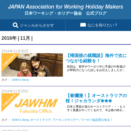
日本ワーキング・ホリデー協会 公式ブログ
なにを知りたい？
ジャンルからさがす
2016年 | 11月 |
2016年11月30日
【帰国後の就職談】海外で次に
FUKUOKA
つながる経験を！
前回は、留学やワーホリ中に手遊びや歌遊び
が即戦力になった話しをお伝えしましたが、
その他にも、海外での経験が帰国 […]
タグ ：
SAKI's Story
2016年11月29日
【春爛漫！】オーストラリアの
FUKUOKA
桜！ジャカランダ❀❀❀
日本と季節が逆のオーストラリア・・・もう
すぐ真夏がやってくるので、今は春の終わり
頃です！ 日本で […]
タグ ：
SAKI's Story
,
オーストラリア
,
ワーキングホリデー
,
ワーホリ協定国を知る！