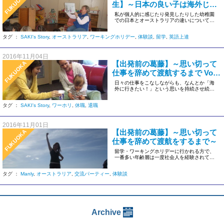
FUKUOKA
生】～日本の良い子は海外じゃ
怒られる？！～
私が個人的に感じたり発見したりした幼稚園
での日本とオーストラリアの違いについて少
しずつ書いていきたいと思います […]
タグ ：
SAKI's Story
,
オーストラリア
,
ワーキングホリデー
,
体験談
,
留学
,
英語上達
2016年11月04日
【出発前の葛藤】～思い切って
FUKUOKA
仕事を辞めて渡航するまで Vol.2
～
日々の仕事をこなしながらも、なんとか「海
外に行きたい！」という思いを持続させ続
け、ついに園長先生に話をすること […]
タグ ：
SAKI's Story
,
ワーホリ
,
休職
,
退職
2016年11月01日
【出発前の葛藤】～思い切って
FUKUOKA
仕事を辞めて渡航をするまで～
留学・ワーキングホリデーに行かれる方で、
一番多い年齢層は一度社会人を経験されて渡
航される方（25歳～28歳）く […]
タグ ：
Manly
,
オーストラリア
,
交流パーティー
,
体験談
Archive