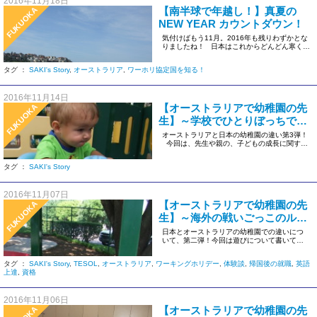
2016年11月18日
【南半球で年越し！】真夏の
FUKUOKA
NEW YEAR カウントダウン！
気付けばもう11月。2016年も残りわずかとな
りましたね！ 日本はこれからどんどん寒くな
っていき […]
タグ ：
SAKI's Story
,
オーストラリア
,
ワーホリ協定国を知る！
2016年11月14日
【オーストラリアで幼稚園の先
FUKUOKA
生】～学校でひとりぼっちでも
問題なし！～
オーストラリアと日本の幼稚園の違い第3弾！
今回は、先生や親の、子どもの成長に関する
考え方の違い […]
タグ ：
SAKI's Story
2016年11月07日
【オーストラリアで幼稚園の先
FUKUOKA
生】～海外の戦いごっこのルー
ルって？～
日本とオーストラリアの幼稚園での違いにつ
いて、第二弾！今回は遊びについて書いてい
きたいと思います。 […]
タグ ：
SAKI's Story
,
TESOL
,
オーストラリア
,
ワーキングホリデー
,
体験談
,
帰国後の就職
,
英語
上達
,
資格
2016年11月06日
【オーストラリアで幼稚園の先