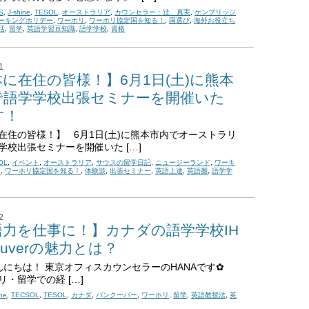
S
,
J-shine
,
TESOL
,
オーストラリア
,
カウンセラー：辻 真実
,
ケンブリッジ
ーキングホリデー
,
ワーホリ
,
ワーホリ協定国を知る！
,
国選び
,
海外お役立ち
活
,
留学
,
英語学習豆知識
,
語学学校
,
資格
1
に在住の皆様！】6月1日(土)に熊本
で語学学校出張セミナーを開催いた
す！
在住の皆様！】 6月1日(土)に熊本市内でオーストラリ
学校出張セミナーを開催いた […]
OL
,
イベント
,
オーストラリア
,
サウスの留学日記
,
ニュージーランド
,
ワーキ
ー
,
ワーホリ協定国を知る！
,
体験談
,
出張セミナー
,
英語上達
,
英語圏
,
語学学
2
語力を仕事に！】カナダの語学学校IH
couverの魅力とは？
にちは！ 東京オフィスカウンセラーのHANAです✿
リ・留学での経 […]
ine
,
TECSOL
,
TESOL
,
カナダ
,
バンクーバー
,
ワーホリ
,
留学
,
英語教授法
,
英