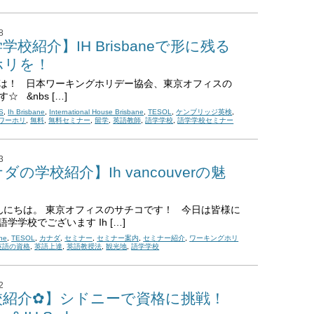
8
学校紹介】IH Brisbaneで形に残る
ホリを！
は！ 日本ワーキングホリデー協会、東京オフィスの
す☆ &nbs […]
S
,
Ih Brisbane
,
International House Brisbane
,
TESOL
,
ケンブリッジ英検
,
ワーホリ
,
無料
,
無料セミナー
,
留学
,
英語教師
,
語学学校
,
語学学校セミナー
3
ダの学校紹介】Ih vancouverの魅
にちは。 東京オフィスのサチコです！ 今日は皆様に
学学校でございます Ih […]
ine
,
TESOL
,
カナダ
,
セミナー
,
セミナー案内
,
セミナー紹介
,
ワーキングホリ
英語の資格
,
英語上達
,
英語教授法
,
観光地
,
語学学校
2
校紹介✿】シドニーで資格に挑戦！