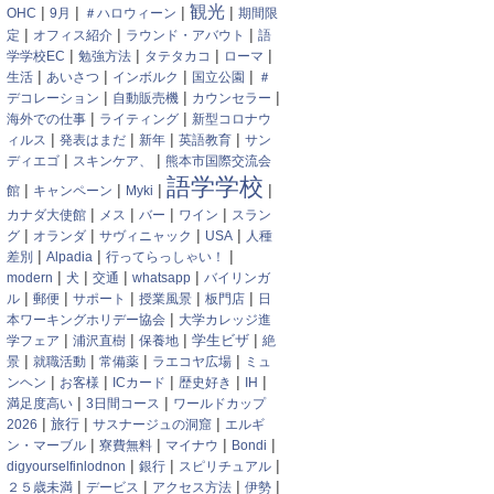
観光
|
|
|
|
OHC
9月
＃ハロウィーン
期間限
|
|
|
定
オフィス紹介
ラウンド・アバウト
語
|
|
|
|
学学校EC
勉強方法
タテタカコ
ローマ
|
|
|
|
生活
あいさつ
インボルク
国立公園
＃
|
|
|
デコレーション
自動販売機
カウンセラー
|
|
海外での仕事
ライティング
新型コロナウ
|
|
|
|
ィルス
発表はまだ
新年
英語教育
サン
|
|
ディエゴ
スキンケア、
熊本市国際交流会
語学学校
|
|
|
|
館
キャンペーン
Myki
|
|
|
|
カナダ大使館
メス
バー
ワイン
スラン
|
|
|
|
グ
オランダ
サヴィニャック
USA
人種
|
|
|
差別
Alpadia
行ってらっしゃい！
|
|
|
|
modern
犬
交通
whatsapp
バイリンガ
|
|
|
|
|
ル
郵便
サポート
授業風景
板門店
日
|
本ワーキングホリデー協会
大学カレッジ進
|
|
|
|
学フェア
浦沢直樹
保養地
学生ビザ
絶
|
|
|
|
景
就職活動
常備薬
ラエコヤ広場
ミュ
|
|
|
|
|
ンヘン
お客様
ICカード
歴史好き
IH
|
|
満足度高い
3日間コース
ワールドカップ
|
|
|
旅行
2026
サスナージュの洞窟
エルギ
|
|
|
|
ン・マーブル
寮費無料
マイナウ
Bondi
|
|
|
digyourselfinlodnon
銀行
スピリチュアル
|
|
|
|
２５歳未満
デービス
アクセス方法
伊勢