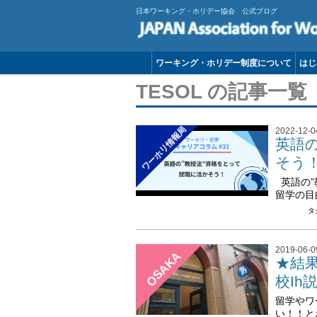
日本ワーキング・ホリデー協会 公式ブログ
ワーキング・ホリデー制度について
はじ
TESOL の記事一覧
ワーホリ情報局
2022-12-0
英語
そう
英語の”
留学の目
タ
2019-06-0
OSAKA
★結果
校Ih
留学やワ