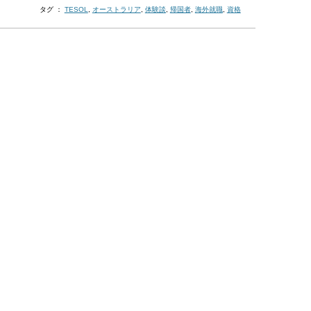
タグ ：
TESOL
,
オーストラリア
,
体験談
,
帰国者
,
海外就職
,
資格