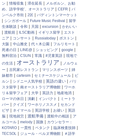
|
|
|
ン
情報収集
滞在延長
メルボルン、お勧
|
|
め、語学学校’、オーストラリア
CEFR
バ
|
|
ンベルク市街
2区
パディントンマーケット
|
|
|
シンガポール
Future Music Festival
留学
|
|
|
|
生体験談
令和
天国
excursion
かわいい
|
|
|
|
渡航前
ILSC動画
イギリス留学
エスト
|
|
|
|
ニア
コンサート
Russiatoday
ボストン
|
|
|
|
大阪
中山雅史
代々木公園
フルリモート
|
|
|
|
死者の日
LINE@
ショッピング
google
|
|
|
|
無料宿泊
CSUN
常識
#児童英語
現地で
オーストラリア
|
|
の生活
ノルウェ
|
|
|
ー
古民家レストラン
マリンスポーツ
姉
|
|
|
妹都市
cartesim
セミナースケジュール
ビ
|
|
|
英語の違い
ルン
シドニー人気学校
バリ
|
|
スタ留学
南オーストラリア博物館
ワーホ
|
|
|
|
リ＆留学フェア
大学
英語力
地産地消
|
|
|
ローマの休日
演劇
インパクト
ミートラ
|
|
|
バー
クイズ
ワーホリノススメ
セカンド
|
|
|
|
ビザ
ネイマール
英語学校
お祓い
英語
|
|
|
|
渡航準備
脳
現地就労
渡航中の相談
ア
|
|
|
ルコール
melody
国旗
カウンセラー：
|
|
|
|
KOTARO
一貫性
ペタンク
臨床検査技師
|
|
TECSOL
ジュール・ベルヌ博物館
＃語学