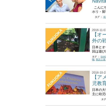
Navit
こんにち
ホリ・留
タグ ：
IE
FUKUOKA
2016-11-0
【オ
外の
日本とオ
回は遊び
タグ ：
SAKI
職
,
英語上達
FUKUOKA
2016-10-2
【ア
児教
日本の大
主に幼児
タグ