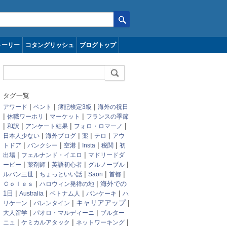
トーリー
コタングリッシュ
ブログトップ
タグ一覧
|
|
|
アワード
ベント
簿記検定3級
海外の祝日
|
|
|
休職ワーホリ
マーケット
フランスの季節
|
|
|
|
和訳
アンケート結果
フォロ・ロマーノ
|
|
|
|
日本人少ない
海外ブログ
薬
テロ
アウ
|
|
|
|
|
トドア
バンクシー
空港
Insta
税関
初
|
|
出場
フェルナンド・イエロ
マドリードダ
|
|
|
|
ービー
薬剤師
英語初心者
グルノーブル
|
|
|
|
ルパン三世
ちょっといい話
Saori
首都
|
|
Ｃｏｌｅｓ
ハロウィン発祥の地
海外での
|
|
|
|
1日
Australia
ベトナム人
パンケーキ
ハ
|
|
キャリアアップ
|
リケーン
バレンタイン
|
|
大人留学
パオロ・マルディーニ
ブルター
|
|
|
ニュ
ケミカルアタック
ネットワーキング