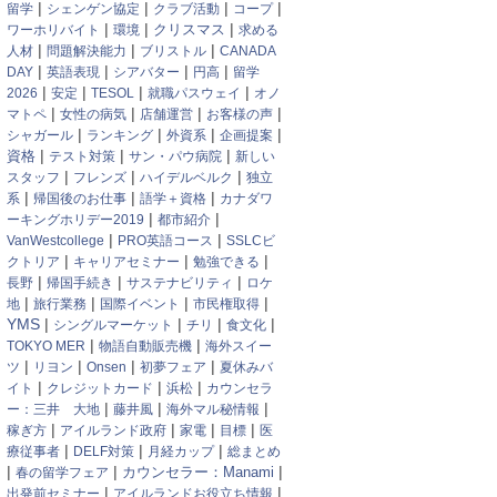
|
|
|
|
留学
シェンゲン協定
クラブ活動
コープ
|
|
|
クリスマス
ワーホリバイト
環境
求める
|
|
|
人材
問題解決能力
ブリストル
CANADA
|
|
|
|
DAY
英語表現
シアバター
円高
留学
|
|
|
|
2026
安定
TESOL
就職パスウェイ
オノ
|
|
|
|
マトペ
女性の病気
店舗運営
お客様の声
|
|
|
|
シャガール
ランキング
外資系
企画提案
|
|
|
資格
テスト対策
サン・パウ病院
新しい
|
|
|
スタッフ
フレンズ
ハイデルベルク
独立
|
|
|
系
帰国後のお仕事
語学＋資格
カナダワ
|
|
ーキングホリデー2019
都市紹介
|
|
VanWestcollege
PRO英語コース
SSLCビ
|
|
|
クトリア
キャリアセミナー
勉強できる
|
|
|
長野
帰国手続き
サステナビリティ
ロケ
|
|
|
|
地
旅行業務
国際イベント
市民権取得
YMS
|
|
|
|
シングルマーケット
チリ
食文化
|
|
TOKYO MER
物語自動販売機
海外スイー
|
|
|
|
ツ
リヨン
Onsen
初夢フェア
夏休みバ
|
|
|
イト
クレジットカード
浜松
カウンセラ
|
|
|
ー：三井 大地
藤井風
海外マル秘情報
|
|
|
|
稼ぎ方
アイルランド政府
家電
目標
医
|
|
|
療従事者
DELF対策
月経カップ
総まとめ
|
|
|
カウンセラー：Manami
春の留学フェア
|
|
出発前セミナー
アイルランドお役立ち情報