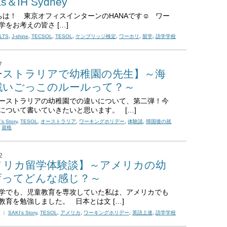
as＆IH Sydney
は！ 東京オフィスインターンのHANAです☺ ワー
学をお考えの皆さ […]
LTS
,
J-shine
,
TECSOL
,
TESOL
,
ケンブリッジ検定
,
ワーホリ
,
留学
,
語学学校
7
ーストラリアで幼稚園の先生】～海
戦いごっこのルールって？～
ーストラリアの幼稚園での違いについて、第二弾！今
について書いていきたいと思います。 […]
's Story
,
TESOL
,
オーストラリア
,
ワーキングホリデー
,
体験談
,
帰国後の就
,
資格
2
メリカ留学体験談】～アメリカの幼
育ってどんな感じ？～
学でも、児童教育を専攻していた私は、アメリカでも
教育を勉強しました。 日本とは文 […]
 ：
SAKI's Story
,
TESOL
,
アメリカ
,
ワーキングホリデー
,
英語上達
,
語学学校