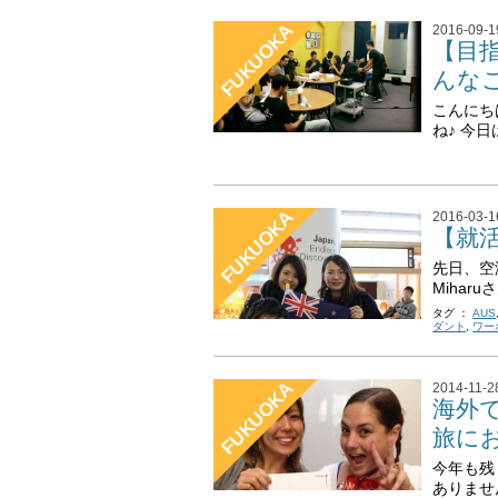
FUKUOKA
2016-09-1
【目指
んな
こんにち
ね♪ 今
FUKUOKA
2016-03-1
【就
先日、空
Miharu
タグ ：
AUS
ダント
,
ワー
FUKUOKA
2014-11-2
海外
旅に
今年も残
ありませ