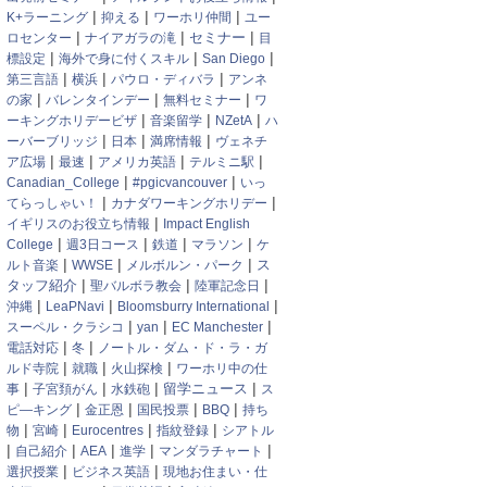
|
|
|
K+ラーニング
抑える
ワーホリ仲間
ユー
|
|
|
セミナー
ロセンター
ナイアガラの滝
目
|
|
|
標設定
海外で身に付くスキル
San Diego
|
|
|
第三言語
横浜
パウロ・ディバラ
アンネ
|
|
|
の家
バレンタインデー
無料セミナー
ワ
|
|
|
ーキングホリデービザ
音楽留学
NZetA
ハ
|
|
|
ーバーブリッジ
日本
満席情報
ヴェネチ
|
|
|
|
ア広場
最速
アメリカ英語
テルミニ駅
|
|
Canadian_College
#pgicvancouver
いっ
|
|
てらっしゃい！
カナダワーキングホリデー
|
イギリスのお役立ち情報
Impact English
|
|
|
|
College
週3日コース
鉄道
マラソン
ケ
|
|
|
ス
ルト音楽
WWSE
メルボルン・パーク
|
|
|
タッフ紹介
聖バルボラ教会
陸軍記念日
|
|
|
沖縄
LeaPNavi
Bloomsburry International
|
|
|
スーペル・クラシコ
yan
EC Manchester
|
|
電話対応
冬
ノートル・ダム・ド・ラ・ガ
|
|
|
ルド寺院
就職
火山探検
ワーホリ中の仕
|
|
|
|
事
子宮頚がん
水鉄砲
留学ニュース
ス
|
|
|
|
ピ―キング
金正恩
国民投票
BBQ
持ち
|
|
|
|
物
宮崎
Eurocentres
指紋登録
シアトル
|
|
|
|
|
自己紹介
AEA
進学
マンダラチャート
|
|
選択授業
ビジネス英語
現地お住まい・仕