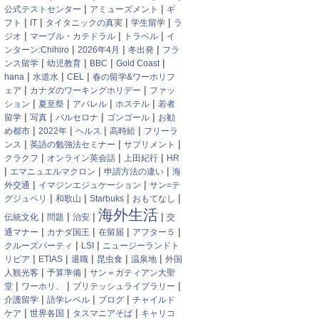
|
|
公式テストセンター
アミューズメント
ギ
|
|
|
|
フト
IT
タイタニックの真実
学生留学
ラ
|
|
|
ジオ
マーブル・カテドラル
トラベル
イ
|
|
|
ンターン:Chihiro
2026年4月
冬出発
フラ
|
|
|
|
ンス留学
幼児教育
BBC
Gold Coast
|
|
|
hana
水道水
CEL
春の留学&ワーホリフ
|
|
ェア
カナダのワーキングホリデー
ファッ
|
|
|
|
ション
夏至祭
アパレル
ホステル
若者
|
|
|
|
留学
写真
バルセロナ
ゴンゴール
お勧
|
|
|
|
め都市
2022年
ヘルス
高時給
フリーラ
|
|
|
ンス
英語の勉強法セミナー
サプリメント
|
|
|
クラクフ
オンライン英会話
上田紀行
HR
|
|
|
エマニュエルマクロン
申請方法の違い
海
|
|
外交通
イマジンエジュケーション
サン=テ
|
|
|
|
グジュペリ
和歌山
Starbuks
おもてなし
海外生活
|
|
|
|
伝統文化
問題
治安
交
|
|
|
|
通マナー
カナダ国王
在留届
アフター５
|
|
クルーズパーティ
LSI
ニュージーランドト
|
|
|
|
|
リビア
ETIAS
退職
昆虫食
温泉地
外国
|
|
人観光客
予算準備
サン＝ガティアン大聖
|
|
|
堂
ワーホリ、
ブリテッシュライブラリー
|
|
|
介護留学
語学レベル
ブログ
チャイルド
|
|
|
ケア
世界各国
タスマニアそば
キャリコ