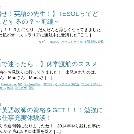
9
せ！英語の先生！】TESOLってど
ことするの？～前編～
は！！ ９月になり、だんだんと涼しくなってきました
日は私がオーストラリアに渡航中に受講したTE […]
タグ ：
TESOL
,
オーストラリア
,
英語上達
,
資格
6
活で迷ったら…】休学渡航のススメ
港へお見送りに行ってきました！ 出発されたのは、
さん、Maoさん、Manaさ […]
,
Cambridge
,
NZ
,
Shohey-Blog
,
TESOL
,
ケンブリッジ検定
,
フライトアテン
ホリ
,
休学
,
学生ビザ
,
留学
8
で英語教師の資格をGET！！！勉強に
お仕事充実体験談！
り５週間弱になりましたね！ 2014年やり残した事は
んか？ 私は5キロ体重を落と […]