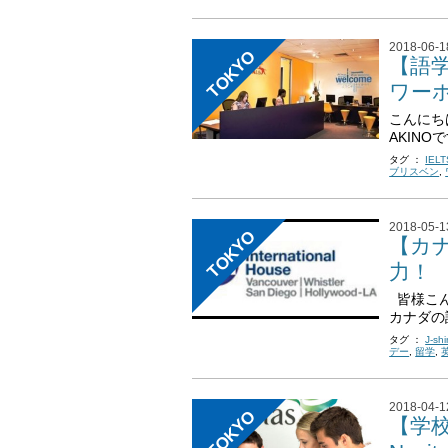
2018-06-1
TOKYO
【語学
ワー
こんにち
AKINOで
タグ ：
IELT
ブリスベン
,
2018-05-1
TOKYO
【カナ
力！
皆様こん
カナダの語
タグ ：
J-sh
デー
,
留学
,
2018-04-1
TOKYO
【学