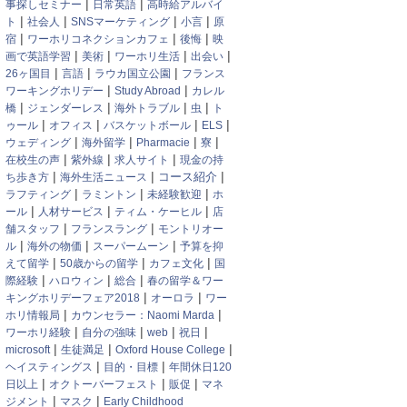
|
|
事探しセミナー
日常英語
高時給アルバイ
|
|
|
|
ト
社会人
SNSマーケティング
小言
原
|
|
|
宿
ワーホリコネクションカフェ
後悔
映
|
|
|
|
画で英語学習
美術
ワーホリ生活
出会い
|
|
|
26ヶ国目
言語
ラウカ国立公園
フランス
|
|
ワーキングホリデー
Study Abroad
カレル
|
|
|
|
橋
ジェンダーレス
海外トラブル
虫
ト
|
|
|
|
ゥール
オフィス
バスケットボール
ELS
|
|
|
|
ウェディング
海外留学
Pharmacie
寮
|
|
|
在校生の声
紫外線
求人サイト
現金の持
|
|
|
コース紹介
ち歩き方
海外生活ニュース
|
|
|
ラフティング
ラミントン
未経験歓迎
ホ
|
|
|
ール
人材サービス
ティム・ケーヒル
店
|
|
舗スタッフ
フランスラング
モントリオー
|
|
|
ル
海外の物価
スーパームーン
予算を抑
|
|
|
えて留学
50歳からの留学
カフェ文化
国
|
|
|
際経験
ハロウィン
総合
春の留学＆ワー
|
|
キングホリデーフェア2018
オーロラ
ワー
|
|
ホリ情報局
カウンセラー：Naomi Marda
|
|
|
|
ワーホリ経験
自分の強味
web
祝日
|
|
|
microsoft
生徒満足
Oxford House College
|
|
ヘイスティングス
目的・目標
年間休日120
|
|
|
日以上
オクトーバーフェスト
販促
マネ
|
|
ジメント
マスク
Early Childhood