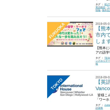
タグ ：
IELT
英語検定
,
ワ
情報
,
海外生
FUKUOKA
2019-05-0
【熊本
市内
しま
【熊本に
アの語学
タグ ：
TES
ングホリデ
校
2018-09-0
TOKYO
【英
Van
皆様こん
「ワーホ
タグ ：
J-sh
語資格