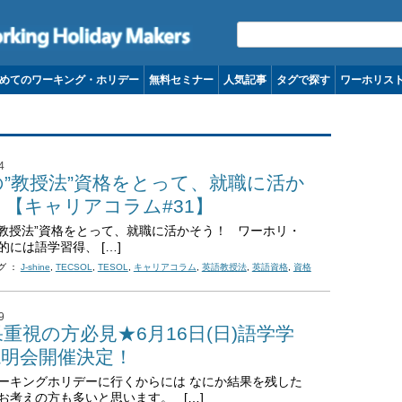
コンテンツへ移動
めてのワーキング・ホリデー
無料セミナー
人気記事
タグで探す
ワーホリス
4
の”教授法”資格をとって、就職に活か
！【キャリアコラム#31】
教授法”資格をとって、就職に活かそう！ ワーホリ・
的には語学習得、 […]
グ ：
J-shine
,
TECSOL
,
TESOL
,
キャリアコラム
,
英語教授法
,
英語資格
,
資格
9
重視の方必見★6月16日(日)語学学
説明会開催決定！
ーキングホリデーに行くからには なにか結果を残した
い！！とお考えの方も多いと思います。 […]