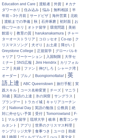
|
|
|
Education and Care
渡航者
外貨
＃カナ
|
|
|
|
ダワーホリ
住み込み
悩み
無料相談
半
|
|
|
年前～3ケ月前
サードビザ
海外営業
北欧
|
|
|
|
|
渡航までの準備
秋
石井琢磨
初対面
お
|
|
|
得にワーホリ
オトナ留学
環境問題
美術
|
|
|
館巡り
教育の質
harukanakamura
チャー
|
|
|
ターオーストラリア
コロッセオ
Co-op
ク
|
|
|
|
リスマスソング
犬ぞり
お土産
障がい
|
|
Greystone College
正規留学
グローバルキ
|
|
|
ャリア
ワーケーション
入国制限
大学セ
|
|
|
ミナー
SNS広報
Jimi Hendrix
カリフォル
|
|
|
|
|
ニア
夫婦
ファン
伸びしろ
シャーク湾
英
|
|
|
オーダー
ブルノ
BuongiornoItalia!
語上達
|
|
|
ABC Queenstown
旅行手配
実
|
|
|
|
践スキル
コース名称変更
チーズ
マニラ
|
|
|
|
30歳
英語の上達
氷の洞窟
サングラス
|
|
ブランデー
トラカイ城
キャリアコーチン
|
|
|
|
グ
National Day
英語の勉強
公務員
絶
|
|
|
対に外せない予算
受付
Tomorrowland
F-
|
|
|
|
1
マルタ留学
琉球大学
岐阜
教育コンサ
|
|
|
ルタント
アプリ
世界のクリスマス料理
|
|
|
ケンブリッジ大学
食事つき
ユーロ
助産
|
|
|
|
|
師
静岡
ヴェルグブルグ
ぺぺ
異文化