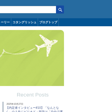
トーリー
コタングリッシュ
ブログトップ
Recent Posts
2025年10月27日
【内定者インタビュー#10】「なんとな
く」の人生にピリオド：留学は「自分で運