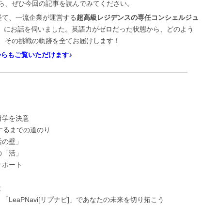
ら、ぜひ今回の記事を読んでみてください。
経て、一流企業が運営する
超高級レジデンスの専任コンシェルジュ
歳）にお話を伺いました。英語力がゼロだった状態から、どのよう
、その挑戦の軌跡を全てお届けします！
からもご覧いただけます♪
留学を決意
得するまでの道のり
活の壁」
の「活」
サポート
と
LeaPNavi[リプナビ]」であなたの未来を切り拓こう