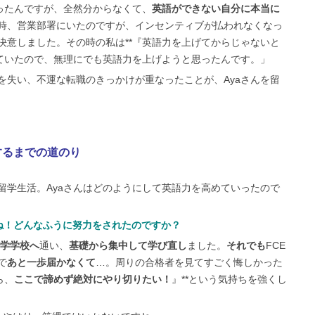
あったんですが、全然分からなくて、
英語ができない自分に本当に
時、営業部署にいたのですが、インセンティブが払われなくなっ
決意しました。その時の私は**『英語力を上げてからじゃないと
えていたので、無理にでも英語力を上げようと思ったんです。」
を失い、不運な転職のきっかけが重なったことが、Ayaさんを留
得するまでの道のり
留学生活。Ayaさんはどのようにして英語力を高めていったので
いですね！どんなふうに努力をされたのですか？
語学学校へ
通い、
基礎から集中して学び直し
ました。
それでも
FCE
で
あと一歩届かなくて
…。周りの合格者を見てすごく悔しかった
ら、
ここで諦めず絶対にやり切りたい！
』**という気持ちを強くし