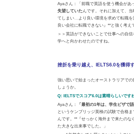
Ayaさん：「前職で英語を使う機会が
失望していた
んです。それに加えて、当
てしまい…より良い環境を求めて転職を
良い会社に転職できない』**と強く考
＞＞英語ができないことで仕事への自信
学へと向かわせたのですね。
挫折を乗り越え、IELTS6.0を獲
強い思いで始まったオーストラリアでの
しょうか。
Q: IELTSでスコア6.0は素晴らし
Ayaさん：
「最初の1年は、学生ビザで
というケンブリッジ英検の試験で合格ま
んです。**『せっかく海外まで来たのな
た大きな出来事でした。」