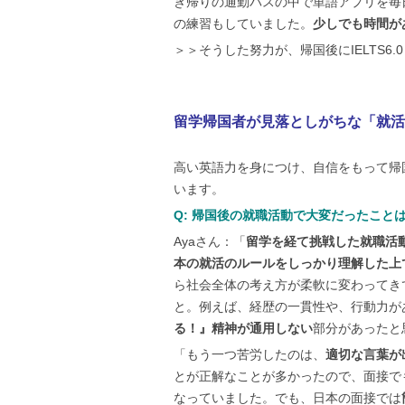
き帰りの通勤バスの中で単語アプリを毎日
の練習もしていました。
少しでも時間が
＞＞そうした努力が、帰国後にIELTS
留学帰国者が見落としがちな「就活
高い英語力を身につけ、自信をもって帰
います。
Q: 帰国後の就職活動で大変だったこと
Ayaさん：「
留学を経て挑戦した就職活
本の就活のルールをしっかり理解した上
ら社会全体の考え方が柔軟に変わってき
と。例えば、経歴の一貫性や、行動力が
る！』精神が通用しない
部分があったと
「もう一つ苦労したのは、
適切な言葉が
とが正解なことが多かったので、面接で
なっていました。でも、日本の面接では