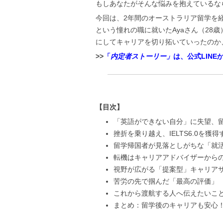
もしあなたがそんな悩みを抱えているな
今回は、2年間のオーストラリア留学を
という憧れの職に就いたAyaさん（28
にしてキャリアを切り拓いていったのか
>>
「
内定者ストーリー」
は、公式LINE
【目次】
「英語ができない自分」に失望、
挫折を乗り越え、IELTS6.0を獲
留学帰国者が見落としがちな「就
転機はキャリアアドバイザーから
視野が広がる「提案型」キャリア
苦労の先で掴んだ「最高の評価」
これから渡航する人へ伝えたいこ
まとめ：留学後のキャリアも安心！「