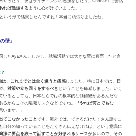
やったり、夜はライティングの勉強をしたり。ChatGPTで会話
あれば勉強する
ように心がけていました。」
6.0という形で結実したんですね！本当に頑張りましたね。
の壁」
国したAyaさん。しかし、就職活動では大きな壁に直面したと言
は？
動は、これまでとは全く違うと痛感
しました。特に日本では、
日
で、対策や立ち回りをするべき
ということを痛感しました。いく
ているとしても、日本ならではの根本的な価値観があるんだな
あるからこその離職リスクなどですね。
『やれば何とでもな
思います。」
出てこなかったこと
です。海外では、できるだけたくさん話すこ
も自分の知っていることをたくさん伝えなければ、という意識に
簡潔に要点を絞って話すことが好まれる
ケースが多いので、その