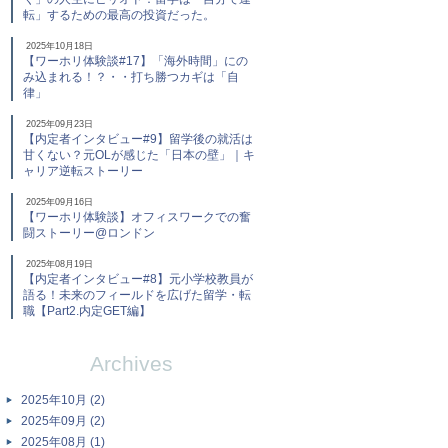
転」するための最高の投資だった。
2025年10月18日
【ワーホリ体験談#17】「海外時間」にの
み込まれる！？・・打ち勝つカギは「自
律」
2025年09月23日
【内定者インタビュー#9】留学後の就活は
甘くない？元OLが感じた「日本の壁」｜キ
ャリア逆転ストーリー
2025年09月16日
【ワーホリ体験談】オフィスワークでの奮
闘ストーリー@ロンドン
2025年08月19日
【内定者インタビュー#8】元小学校教員が
語る！未来のフィールドを広げた留学・転
職【Part2.内定GET編】
Archives
2025年10月 (2)
2025年09月 (2)
2025年08月 (1)