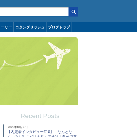
トーリー
コタングリッシュ
ブログトップ
Recent Posts
2025年10月27日
【内定者インタビュー#10】「なんとな
く」の人生にピリオド：留学は「自分で運