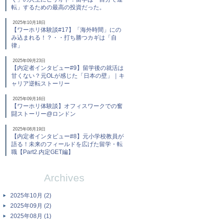
転」するための最高の投資だった。
2025年10月18日
【ワーホリ体験談#17】「海外時間」にの
み込まれる！？・・打ち勝つカギは「自
律」
2025年09月23日
【内定者インタビュー#9】留学後の就活は
甘くない？元OLが感じた「日本の壁」｜キ
ャリア逆転ストーリー
2025年09月16日
【ワーホリ体験談】オフィスワークでの奮
闘ストーリー@ロンドン
2025年08月19日
【内定者インタビュー#8】元小学校教員が
語る！未来のフィールドを広げた留学・転
職【Part2.内定GET編】
Archives
2025年10月 (2)
2025年09月 (2)
2025年08月 (1)