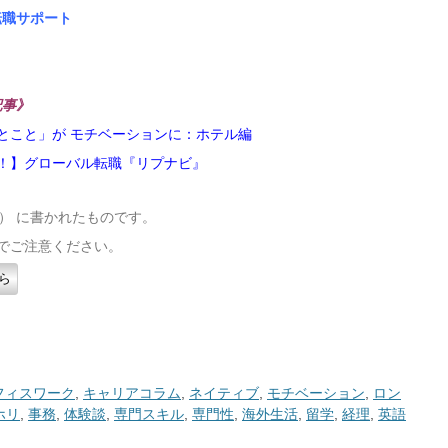
転職サポート
記事》
とこと」が モチベーションに：ホテル編
！】グローバル転職『リプナビ』
（火） に書かれたものです。
でご注意ください。
ら
フィスワーク
,
キャリアコラム
,
ネイティブ
,
モチベーション
,
ロン
ホリ
,
事務
,
体験談
,
専門スキル
,
専門性
,
海外生活
,
留学
,
経理
,
英語