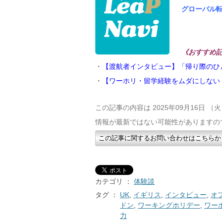
グローバル
《おすすめ
・
【渡航者インタビュー】「帰り際のひ
・
【ワーホリ・留学経験をムダにしない
この記事の内容は 2025年09月16日 
情報が最新ではない可能性がありますの
この記事に関するお問い合わせはこちらか
カテゴリ ：
体験談
タグ ：
UK
,
イギリス
,
インタビュー
,
オ
ドン
,
ワーキングホリデー
,
ワー
力