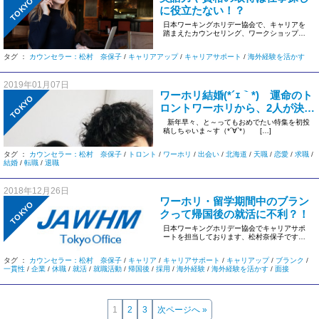
TOKYO
に役立たない！？
日本ワーキングホリデー協会で、キャリアを
踏まえたカウンセリング、ワークショップを
担当しております、松村 奈保子 […]
タグ ：
カウンセラー：松村 奈保子
/
キャリアアップ
/
キャリアサポート
/
海外経験を活かす
2019年01月07日
ワーホリ結婚(*´ｪ｀*) 運命のト
TOKYO
ロントワーホリから、2人が決め
た北海道に移住 ～毎日支え
新年早々、と～ってもおめでたい特集を初投
稿しちゃいま～す（*´∀`*） […]
あい、 乗り越え結婚を決意！～
タグ ：
カウンセラー：松村 奈保子
/
トロント
/
ワーホリ
/
出会い
/
北海道
/
天職
/
恋愛
/
求職
/
結婚
/
転職
/
退職
2018年12月26日
ワーホリ・留学期間中のブラン
TOKYO
クって帰国後の就活に不利？！
日本ワーキングホリデー協会でキャリアサポ
ートを担当しております、松村奈保子です。
東京オフィスで […]
タグ ：
カウンセラー：松村 奈保子
/
キャリア
/
キャリアサポート
/
キャリアップ
/
ブランク
/
一貫性
/
企業
/
休職
/
就活
/
就職活動
/
帰国後
/
採用
/
海外経験
/
海外経験を活かす
/
面接
1
2
3
次ページへ »