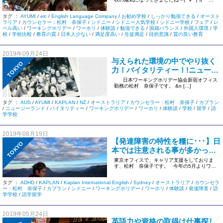
ストラリアワーキングホリデー
トラリア/ニュージー […]
偏～
タグ ：
AYUMI
/
elc
/
English Language Company
/
お勧め学校
/
しっかり勉強できる
/
オースト
ラリア
/
カウンセラー：松村 奈保子
/
シドニー
/
シドニー人気学校
/
シドニー学校
/
フェア
/
レ
ベル高い
/
ワーキングホリデー
/
ワーホリ
/
体験談
/
勉強できる
/
国籍バランス
/
外国人環境
/
学
校
/
学校比較
/
教育の質
/
日本人少ない
/
満足度高い
/
生徒満足
/
目的意識
/
質の良い教育
2019年09月24日
与えられた環境の中でやり抜く
TOKYO
力！バイタリティー！!ニュージ
ーランド留学をへて、オースト
日本ワーキングホリデー協会新宿オフィス
勤務の松村 奈保子です。 &n […]
ラリアワーキングホリデーへ行
くAYUMIさんの体験談①
タグ ：
AUS
/
AYUMI
/
KAPLAN
/
NZ
/
オーストラリア
/
カウンセラー：松村 奈保子
/
カプラン
/
ニュージーランド
/
バイタリティー
/
ワーキングホリデー
/
ワーホリ
/
体験談
/
学校
/
留学
/
語
学学校
2019年08月19日
【発達障害の特性を糧に･･･】日
TOKYO
本では注意される事が多かった
が、海外では褒められることが
東京オフィスで、キャリア支援をしておりま
す、松村 奈保子です。 今年の5月よりワー
多い！～Shotaroさんのワーキ
キングホリデー […]
ングホリデー体験記①～
タグ ：
ADHD
/
KAPLAN
/
Kaplan International English
/
Sydney
/
オーストラリア
/
カウンセラ
ー：松村 奈保子
/
カプラン
/
シドニー
/
ワーキングホリデー
/
ワーホリ
/
体験談
/
発達障害
/
語
学学校
/
語学留学
2019年05月24日
英語力や資格の取得は仕事探し