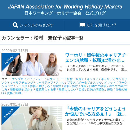
日本ワーキング・ホリデー協会 公式ブログ
なにを知りたい？
ジャンルからさがす
カウンセラー：松村 奈保子
の記事一覧
2020年02月18日
ワーホリ・留学後のキャリアチ
TOKYO
ェンジ(就職・転職)に活かせ
る、エンプロイアビリティー・
ワーキングホリデー協会でキャリアサポート
を担当しております松村 奈保子です。 現在
ポータブルスキルとは？！
ワーホリ、海外 […]
タグ ：
エンプロイアビリティー
/
カウンセラー：松村 奈保子
/
キャリア
/
キャリアカウンセリ
ング
/
キャリアチェンジ
/
キャリアップ
/
スキル
/
プラス
/
ポータブルスキル
/
メリット
/
ワーク
ショップ
/
ワーホリ
/
休職
/
伸びしろ
/
可能性
/
就職
/
悩む
/
成長
/
日本での就職
/
海外での過ご
し方
/
海外経験を活かす
/
渡航前にする事
/
無題にしない
/
目標
/
目的の明確化
/
経験
/
自分の強
味
/
資格
/
転職
2020年01月23日
『今後のキャリアをどうしよう
TOKYO
か悩んでいる方必見！』 就職/
転職 vs 留学！！？ クランボル
協会の体験談・キャリアセミナーにお越しに
なる方は・・・ 「今の仕事や生活に大きな不
ツ理論で考える：プランドハプ
満があるわけでもないけれど、 […]
スタンスセオリー(計画的偶発性