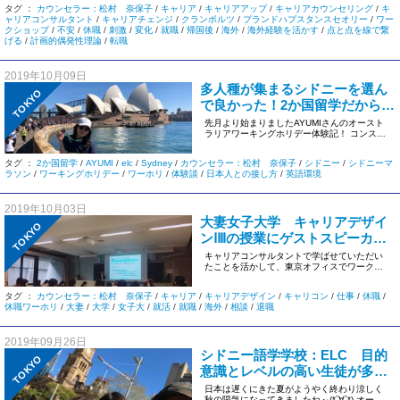
タグ ：
カウンセラー：松村 奈保子
/
キャリア
/
キャリアアップ
/
キャリアカウンセリング
/
キ
理論)
ャリアコンサルタント
/
キャリアチェンジ
/
クランボルツ
/
プランドハプスタンスセオリー
/
ワー
クショップ
/
不安
/
休職
/
刺激
/
変化
/
就職
/
帰国後
/
海外
/
海外経験を活かす
/
点と点を線で繋
げる
/
計画的偶発性理論
/
転職
2019年10月09日
多人種が集まるシドニーを選ん
TOKYO
で良かった！2か国留学だからこ
そ感じ意識すること・・・ ～
先月より始まりましたAYUMIさんのオースト
ラリアワーキングホリデー体験記！ コンスタ
AYUMIさんの体験談③～
ントに現地から情報をいた […]
タグ ：
2か国留学
/
AYUMI
/
elc
/
Sydney
/
カウンセラー：松村 奈保子
/
シドニー
/
シドニーマ
ラソン
/
ワーキングホリデー
/
ワーホリ
/
体験談
/
日本人との接し方
/
英語環境
2019年10月03日
大妻女子大学 キャリアデザイ
TOKYO
ンⅠⅢの授業にゲストスピーカー
参加しましたパート② ＝2018
キャリアコンサルタントで学ばせていただい
たことを活かして、東京オフィスでワークシ
年版＝
ョップや体験談を現在週1回ずつ […]
タグ ：
カウンセラー：松村 奈保子
/
キャリア
/
キャリアデザイン
/
キャリコン
/
仕事
/
休職
/
休職ワーホリ
/
大妻
/
大学
/
女子大
/
就活
/
就職
/
海外
/
相談
/
退職
2019年09月26日
シドニー語学学校：ELC 目的
TOKYO
意識とレベルの高い生徒が多い
～AYUMIさんの体験談②：オー
日本は遅くにきた夏がようやく終わり涼しく
秋の陽気になってきましたね～(*´∀`*) オース