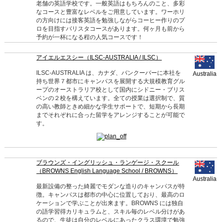
老舗の英語学校です。一般英語はもちろんのこと、多彩
なコースと豊富なレベルをご用意しています。ワーホリ
の方向けには接客英語を勉強しながらコーヒー作りのプ
ロを目指すバリスタコースがあります。何ヶ月も前から
予約が一杯になる程の人気コースです！
アイエルエスシー（ILSC-AUSTRALIA / ILSC）
ILSC-AUSTRALIA は、カナダ、バンクーバーに本社を
Australia
持ち世界７都市にキャンパスを展開する大規模教育グル
ープのオーストラリア校として国内にシドニー・ブリス
ベンの２校を構えています。全ての授業は選択制で、質
の高い教師ときめ細かな学生サポートで、短期から長期
までそれぞれに合った留学をアレンジすることが可能で
す。
ブラウンズ・イングリッシュ・ランゲージ・スクール
（BROWNS English Language School / BROWNS）
Australia
最新設備の整った綺麗でモダンな造りのキャンパスが特
徴。キャンパスは都市の中心に位置しており、最高のロ
ケーションで学ぶことが出来ます。BROWNS には独自
の語学習得カリキュラムと、スキル毎のレベル分けがあ
るので、生徒は自分のレベルにあったクラス環境で勉強