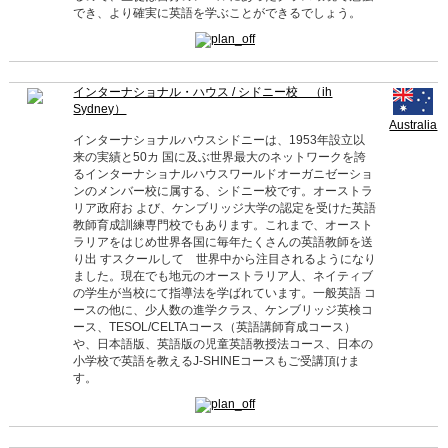
でき、より確実に英語を学ぶことができるでしょう。
インターナショナル・ハウス / シドニー校 （ih
Sydney）
Australia
インターナショナルハウスシドニーは、1953年設立以
来の実績と50カ 国に及ぶ世界最大のネットワークを誇
るインターナショナルハウスワールドオーガニゼーショ
ンのメンバー校に属する、シドニー校です。オーストラ
リア政府お よび、ケンブリッジ大学の認定を受けた英語
教師育成訓練専門校でもあります。これまで、オースト
ラリアをはじめ世界各国に毎年たくさんの英語教師を送
り出 すスクールして 世界中から注目されるようになり
ました。現在でも地元のオーストラリア人、ネイティブ
の学生が当校にて指導法を学ばれています。一般英語 コ
ースの他に、少人数の進学クラス、ケンブリッジ英検コ
ース、TESOL/CELTAコース（英語講師育成コース）
や、日本語版、英語版の児童英語教授法コース、日本の
小学校で英語を教えるJ-SHINEコースもご受講頂けま
す。