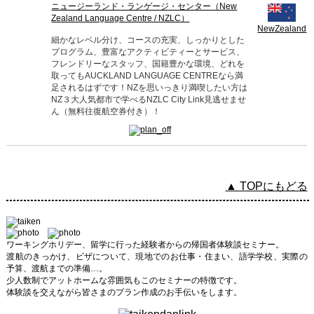
ニュージーランド・ランゲージ・センター（New
Zealand Language Centre / NZLC）
NewZealand
細かなレベル分け、コースの充実、しっかりとした
プログラム、豊富なアクティビティーとサービス、
フレンドリーなスタッフ、国籍豊かな環境、どれを
取ってもAUCKLAND LANGUAGE CENTREなら満
足されるはずです！NZを思いっきり満喫したい方は
NZ３大人気都市で学べるNZLC City Link見逃せませ
ん（無料往復航空券付き）！
▲ TOPにもどる
ワーキングホリデー、留学に行った経験者からの帰国者体験談セミナー。
渡航のきっかけ、ビザについて、現地でのお仕事・住まい、語学学校、実際の
予算、渡航までの準備…。
少人数制でアットホームな雰囲気もこのセミナーの特徴です。
体験談を交えながら皆さまのプラン作成のお手伝いをします。