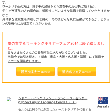
す。
ワーホリ学生の方は、就学中の経験をどう滞在中のお仕事に繋げるか、
学生ビザ渡航の方の場合は、帰国後にどのような就職を目指していただけるか
など、
具体的な渡航生活の在り方と絡め、その後どんな風に活躍ができるか、ビジョ
ンの明確化にお役立てくださいませ。
夏の留学＆ワーキングホリデーフェア2014は終了致しまし
た。
みなさまたくさんのご参加本当にありがとうございました。
当協会では引き続き、
４都市（東京・大阪・名古屋・福岡）にて毎日セ
ミナーを開催致します。
シドニー・イングリッシュ・ランゲージ・センター
(Sydney English Language Centre / SELC)
Australia
セルクは1985年に創立したオーストラリアを代表する