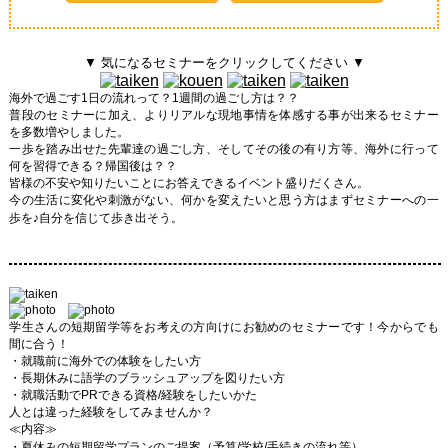
▼ 気になるセミナーをクリックしてください ▼
海外で過ごす1日の流れって？1週間の過ごし方は？？
普段のセミナーに加え、よりリアルな現地事情を体感する事が出来るセミナー
を多数増やしました。
一歩を踏み出せた先輩達の過ごし方、そしてその後の有り方等、海外に行って
何を習得できる？帰国後は？？
皆様の不安や知りたいことにお答えできるイベント盛りだくさん。
今の生活に変化や刺激がない、何かを変えたいと思う方はまずセミナーへの一
歩を♪
自分を信じて歩き出そう。
学生さんの短期留学等をお考えの方向けにお勧めのセミナーです！今からでも
間に合う！
・就職前に海外での体験をしたい方
・長期休みに語学のブラッシュアップを図りたい方
・就職活動でPRできる資格/経験をしたいかた
人とは違った経験をしてみませんか？
≪内容≫
・夏休みの短期留学プランのご提案
（予算/学校/手続きの流れ等）