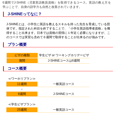
6週間でJ-SHINE（児童英語教員資格）を取得できるコース。英語の教え方を
学ぶことで、自身の語学力も自然と改善されていきます。
J-SHINEってなに？
J-SHINEとは、小学生に英語を教えるスキルを持った先生を育成している団
体です。指定された科目を終了することで、「小学生英語指導者資格」を獲
得すること出来ます。日本では資格の習得に１年近く必要になりますが、こ
のコースでは実習も含めて６週間で取得することが出来るのが強みです。
プラン概要
ビザの種類
学生ビザ or ワーキングホリデービザ
期間
J-SHINEコースは6週間
コース概要
≪ワーホリプラン≫
11週間
一般英語コース
↓
6週間
J-SHINEコース
≪学生ビザプラン≫
25週間
一般英語コース