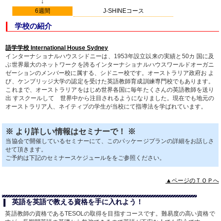
↓
6週間
J-SHINEコース
学校の紹介
語学学校 International House Sydney
インターナショナルハウスシドニーは、1953年設立以来の実績と50カ 国に及
ぶ世界最大のネットワークを誇るインターナショナルハウスワールドオーガニ
ゼーションのメンバー校に属する、シドニー校です。オーストラリア政府お よ
び、ケンブリッジ大学の認定を受けた英語教師育成訓練専門校でもあります。
これまで、オーストラリアをはじめ世界各国に毎年たくさんの英語教師を送り
出 すスクールして 世界中から注目されるようになりました。現在でも地元の
オーストラリア人、ネイティブの学生が当校にて指導法を学ばれています。
※ より詳しい情報はセミナーで！ ※
当協会で開催しているセミナーにて、このパッケージプランの詳細をお話しさ
せて頂きます。
ご予約は下記のセミナースケジュールををご参照ください。
▲ページのＴＯＰへ
英語を英語で教える資格を手に入れよう！
英語教師の資格であるTESOLの取得を目指すコースです。難易度の高い資格で