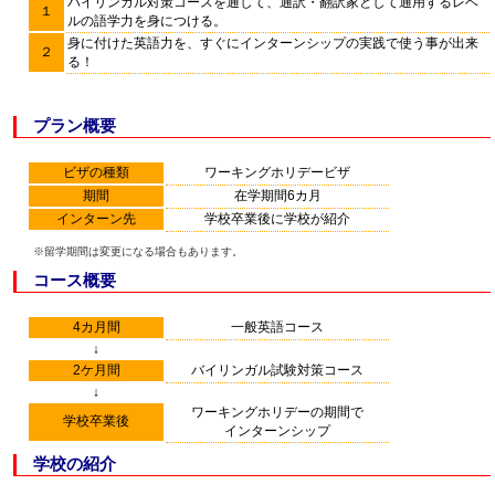
バイリンガル対策コースを通して、通訳・翻訳家として通用するレベ
１
ルの語学力を身につける。
身に付けた英語力を、すぐにインターンシップの実践で使う事が出来
２
る！
プラン概要
ビザの種類
ワーキングホリデービザ
期間
在学期間6カ月
インターン先
学校卒業後に学校が紹介
※留学期間は変更になる場合もあります。
コース概要
4カ月間
一般英語コース
↓
2ケ月間
バイリンガル試験対策コース
↓
ワーキングホリデーの期間で
学校卒業後
インターンシップ
学校の紹介