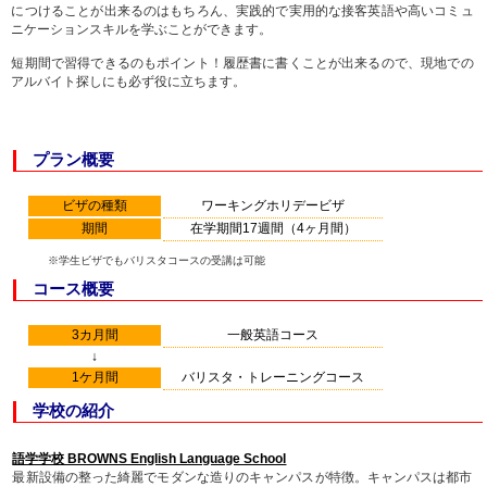
につけることが出来るのはもちろん、実践的で実用的な接客英語や高いコミュ
ニケーションスキルを学ぶことができます。
短期間で習得できるのもポイント！履歴書に書くことが出来るので、現地での
アルバイト探しにも必ず役に立ちます。
プラン概要
ビザの種類
ワーキングホリデービザ
期間
在学期間17週間（4ヶ月間）
※学生ビザでもバリスタコースの受講は可能
コース概要
3カ月間
一般英語コース
↓
1ケ月間
バリスタ・トレーニングコース
学校の紹介
語学学校 BROWNS English Language School
最新設備の整った綺麗でモダンな造りのキャンパスが特徴。キャンパスは都市