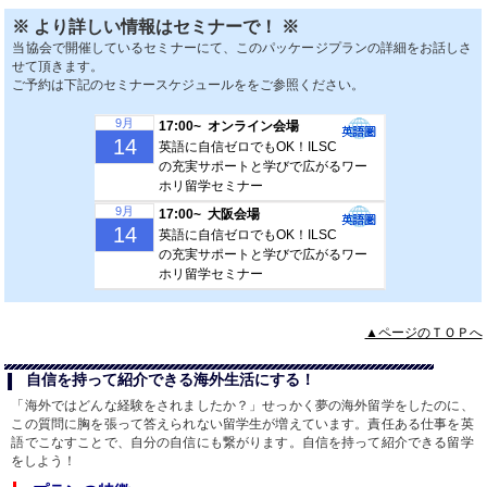
※ より詳しい情報はセミナーで！ ※
当協会で開催しているセミナーにて、このパッケージプランの詳細をお話しさ
せて頂きます。
ご予約は下記のセミナースケジュールををご参照ください。
9月
17:00~ オンライン会場
14
英語に自信ゼロでもOK！ILSC
の充実サポートと学びで広がるワー
ホリ留学セミナー
9月
17:00~ 大阪会場
14
英語に自信ゼロでもOK！ILSC
の充実サポートと学びで広がるワー
ホリ留学セミナー
▲ページのＴＯＰへ
自信を持って紹介できる海外生活にする！
「海外ではどんな経験をされましたか？」せっかく夢の海外留学をしたのに、
この質問に胸を張って答えられない留学生が増えています。責任ある仕事を英
語でこなすことで、自分の自信にも繋がります。自信を持って紹介できる留学
をしよう！