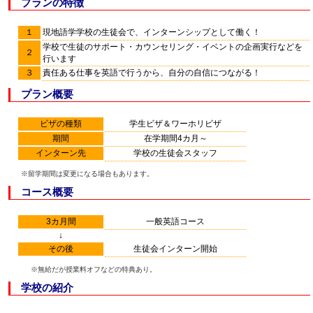
プランの特徴
１
現地語学学校の生徒会で、インターンシップとして働く！
学校で生徒のサポート・カウンセリング・イベントの企画実行などを
２
行います
３
責任ある仕事を英語で行うから、自分の自信につながる！
プラン概要
ビザの種類
学生ビザ＆ワーホリビザ
期間
在学期間4カ月～
インターン先
学校の生徒会スタッフ
※留学期間は変更になる場合もあります。
コース概要
3カ月間
一般英語コース
↓
その後
生徒会インターン開始
※無給だが授業料オフなどの特典あり。
学校の紹介