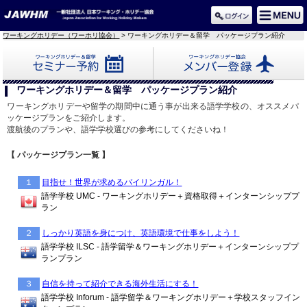
ワーキングホリデー（ワーホリ協会）
> ワーキングホリデー＆留学 パッケージプラン紹介
セミナー予約
メンバー登録
ワーキングホリデー＆留学 パッケージプラン紹介
ワーキングホリデーや留学の期間中に通う事が出来る語学学校の、オススメパ
ッケージプランをご紹介します。
渡航後のプランや、語学学校選びの参考にしてくださいね！
【 パッケージプラン一覧 】
１
目指せ！世界が求めるバイリンガル！
語学学校 UMC - ワーキングホリデー＋資格取得＋インターンシッププ
ラン
２
しっかり英語を身につけ、英語環境で仕事をしよう！
語学学校 ILSC - 語学留学＆ワーキングホリデー＋インターンシッププ
ランプラン
３
自信を持って紹介できる海外生活にする！
語学学校 Inforum - 語学留学＆ワーキングホリデー＋学校スタッフイン