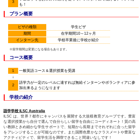
３
も！
プラン概要
ビザの種類
学生ビザ
期間
在学期間10～12ヶ月
インターン先
学校卒業後に学校が紹介
※留学期間は変更になる場合もあります。
コース概要
１
一般英語コース＆選択授業を受講
↓
語学力が一定のレベルに達すれば無給インターンやボランティアに参
２
加出来るようになります
学校の紹介
語学学校 ILSC Australia
ILSC は、世界７都市にキャンパスを展開する大規模教育グループです。豊富
な選択授業から自分で選んで自分らしい留学を自由にコーディネート！質の高
い教師ときめ細かな学生サポートで、短期から長期までそれぞれに合った留学
をアレンジすることが可能なのです。また国際色豊かなクラスメートや豊富な
アクティビティで、留学生活を満喫できること間違いなしです！