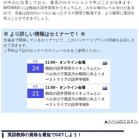
の中心に位置しており、最高のロケーションで学ぶことが出来ます。
BROWNS には独自の語学習得カリキュラムと、スキル毎のレベル分けがある
ので、生徒は自分のレベルにあったクラス環境で勉強でき、より確実に英語を
学ぶことができるでしょう。
※ より詳しい情報はセミナーで！ ※
当協会で開催しているセミナーにて、このパッケージプランの詳細をお話しさ
せて頂きます。
ご予約は下記のセミナースケジュールををご参照ください。
8月
11:00~ オンライン会場
24
独自の語学習得カリキュラムとレ
ベル分けで英語力が格段に向上！オ
ーストラリアの語学学校B
9月
11:00~ オンライン会場
21
独自の語学習得カリキュラムとレ
ベル分けで英語力が格段に向上！オ
ーストラリアの語学学校B
▲ページのＴＯＰへ
英語教師の資格を最短でGETしよう！