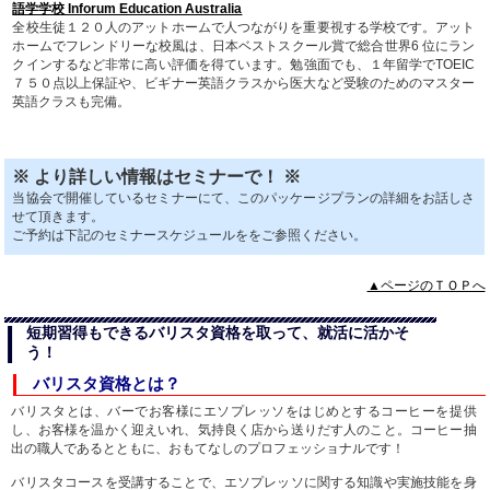
語学学校 Inforum Education Australia
全校生徒１２０人のアットホームで人つながりを重要視する学校です。アット
ホームでフレンドリーな校風は、日本ベストスクール賞で総合世界6 位にラン
クインするなど非常に高い評価を得ています。勉強面でも、１年留学でTOEIC
７５０点以上保証や、ビギナー英語クラスから医大など受験のためのマスター
英語クラスも完備。
※ より詳しい情報はセミナーで！ ※
当協会で開催しているセミナーにて、このパッケージプランの詳細をお話しさ
せて頂きます。
ご予約は下記のセミナースケジュールををご参照ください。
▲ページのＴＯＰへ
短期習得もできるバリスタ資格を取って、就活に活かそ
う！
バリスタ資格とは？
バリスタとは、バーでお客様にエソプレッソをはじめとするコーヒーを提供
し、お客様を温かく迎えいれ、気持良く店から送りだす人のこと。コーヒー抽
出の職人であるとともに、おもてなしのプロフェッショナルです！
バリスタコースを受講することで、エソプレッソに関する知識や実施技能を身