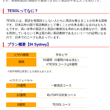
すが、長期間英語の基礎から勉強できるので英語が不安な人でも安心です。
TESOLってなに？
TESOLとは、英語を母国語としない人たちに英語を教えることが出来る資格
です。日本以外の国で英語教師として働くことが出来る様になるのはもちろ
んですが、高い水準の英語力と英語の教授法を求められる資格なので、資格
を所持しているという事は質の高い英語教師であるという一つの証明になる
ので、日本でのニーズも高まっています。
プラン概要【IH Sydney】
ビザの種類
学生ビザ
50週間（6週間の休み含む）
期間
※TESOLコースは6週間
※留学期間は変更になる場合もあります。
≪スケジュール≫
24週間
一般英語コース
↓
12週間
IELTS/FCE対策コース
↓
8週間
TESOLコース