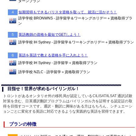
ターンプラン
４
短期習得もできるバリスタ資格を取って、就活に活かそう！
語学学校 BRONWNS - 語学留学＆ワーキングホリデー＋資格取得プラ
ン
５
英語教師の資格を最短でGETしよう！
語学学校 IH Sydney - 語学留学＆ワーキングホリデー＋資格取得プラン
６
英語を英語で教える資格を手に入れよう！
語学学校 IH Sydney - 語学留学＋資格取得プラン
語学学校 NZLC - 語学留学＋資格取得プラン
目指せ！世界が求めるバイリンガル！
トロントがあるオンタリオ州の移民局が認定しているCILISAT/ILSAT 通訳試験
対策を含む、日英通訳翻訳プログラムはバイリンガル力を証明する認定証の取
得を目指すコースです。通訳・翻訳に興味がある方はもちろん、シチュエーシ
ョンごとに変化する英語に対応できるような実践的な英語を習得できます。
プランの特徴