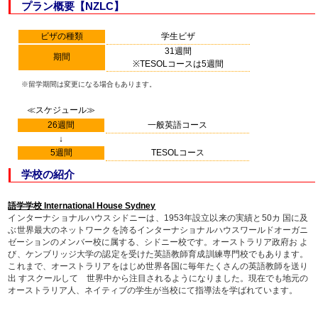
プラン概要【NZLC】
ビザの種類
学生ビザ
31週間
期間
※TESOLコースは5週間
※留学期間は変更になる場合もあります。
≪スケジュール≫
26週間
一般英語コース
↓
5週間
TESOLコース
学校の紹介
語学学校 International House Sydney
インターナショナルハウスシドニーは、1953年設立以来の実績と50カ 国に及
ぶ世界最大のネットワークを誇るインターナショナルハウスワールドオーガニ
ゼーションのメンバー校に属する、シドニー校です。オーストラリア政府お よ
び、ケンブリッジ大学の認定を受けた英語教師育成訓練専門校でもあります。
これまで、オーストラリアをはじめ世界各国に毎年たくさんの英語教師を送り
出 すスクールして 世界中から注目されるようになりました。現在でも地元の
オーストラリア人、ネイティブの学生が当校にて指導法を学ばれています。