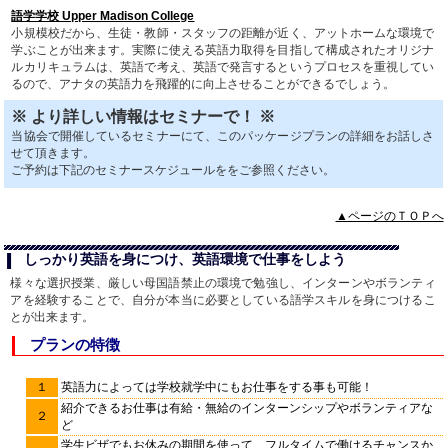
語学学校 Upper Madison College
小規模校だから、生徒・教師・スタッフの距離が近く、アットホームな環境で
学ぶことが出来ます。実際に使える英語力取得を目指して構成されたオリジナ
ルカリキュラムは、英語で考え、英語で発言するというプロセスを重視してい
るので、アナタの英語力を飛躍的に向上させることができるでしょう。
※ より詳しい情報はセミナーで！ ※
当協会で開催しているセミナーにて、このパッケージプランの詳細をお話しさ
せて頂きます。
ご予約は下記のセミナースケジュールををご参照ください。
▲ページのＴＯＰへ
しっかり英語を身につけ、英語環境で仕事をしよう
様々な選択授業、厳しい母国語禁止の環境で勉強し、インターンやボランティ
アを経験することで、自分が本当に必要としている語学スキルを身につけるこ
とが出来ます。
プランの特徴
１
英語力によっては学校就学中にもお仕事をする事も可能！
紹介できるお仕事は有給・無給のインターンシップやボランティアな
２
ど
学生ビザでもお休みの期間を使って、フルタイムで働けるチャンスか