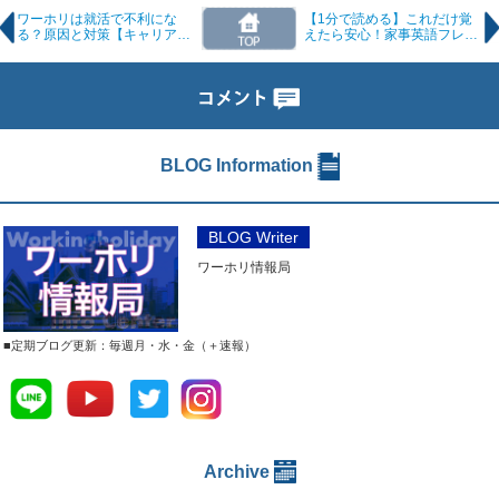
ワーホリは就活で不利にな
【1分で読める】これだけ覚
る？原因と対策【キャリアコ
えたら安心！家事英語フレー
ラム#37】
ズ
BLOG Information
BLOG Writer
ワーホリ情報局
■定期ブログ更新：毎週月・水・金（＋速報）
Archive