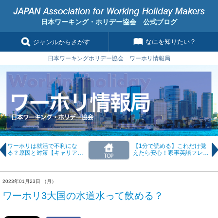
日本ワーキング・ホリデー協会 公式ブログ
なにを知りたい？
ジャンルからさがす
日本ワーキングホリデー協会 ワーホリ情報局
ワーホリは就活で不利にな
【1分で読める】これだけ覚
る？原因と対策【キャリアコ
えたら安心！家事英語フレー
ラム#37】
ズ
2023年01月23日 （月）
ワーホリ3大国の水道水って飲める？