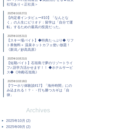
社宅あり＜正社員＞
2025年10月27日
【内定者インタビュー#10】「なんとな
く」の人生にピリオド：留学は「自分で運
転」するための最高の投資だった。
2025年10月21日
【スキー場バイト】◆特典たっぷり◆ リフ
ト券無料＋ 温泉ネットカフェ使い放題！
《新潟／妙高高原》
2025年10月21日
【短期バイト】石垣島で夢のリゾートライ
フ♪ 語学力活かせます！！ ◆ホテルサービ
ス◆《沖縄/石垣島》
2025年10月18日
【ワーホリ体験談#17】「海外時間」にの
み込まれる！？・・打ち勝つカギは「自
律」
Archives
2025年10月 (2)
2025年09月 (2)