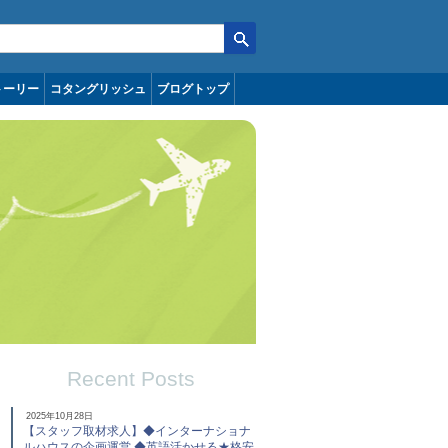
トーリー
コタングリッシュ
ブログトップ
Recent Posts
2025年10月28日
【スタッフ取材求人】◆インターナショナ
ルハウスの企画運営 ◆英語活かせる★格安