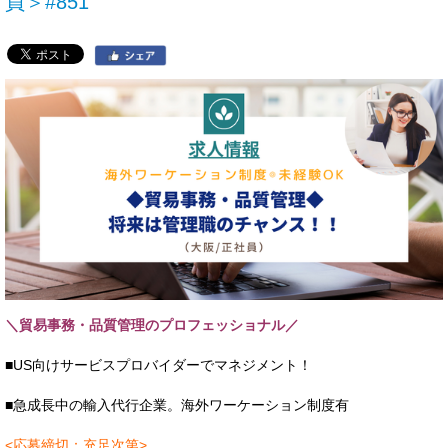
員＞#851
＼貿易事務・品質管理のプロフェッショナル／
■US向けサービスプロバイダーでマネジメント！
■急成長中の輸入代行企業。海外ワーケーション制度有
<応募締切：充足次第>