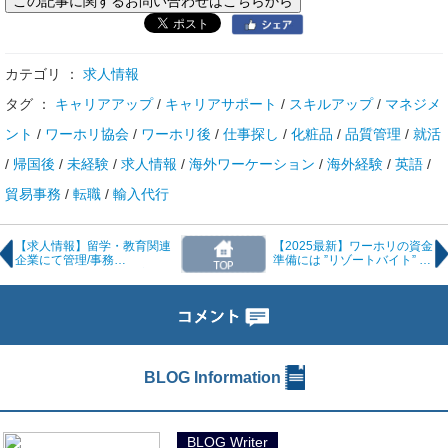
カテゴリ ：
求人情報
タグ ：
キャリアアップ
/
キャリアサポート
/
スキルアップ
/
マネジメ
ント
/
ワーホリ協会
/
ワーホリ後
/
仕事探し
/
化粧品
/
品質管理
/
就活
/
帰国後
/
未経験
/
求人情報
/
海外ワーケーション
/
海外経験
/
英語
/
貿易事務
/
転職
/
輸入代行
【求人情報】留学・教育関連
【2025最新】ワーホリの資金
企業にて管理/事務
準備には ”リゾートバイト” が
◆TOEIC550～650点◆実務経
最適？！
験３年以上＜東京/正社員＞
1120
BLOG Information
BLOG Writer