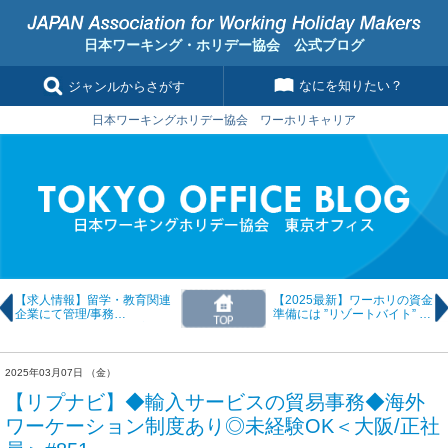
日本ワーキング・ホリデー協会 公式ブログ
なにを知りたい？
ジャンルからさがす
日本ワーキングホリデー協会 ワーホリキャリア
【求人情報】留学・教育関連
【2025最新】ワーホリの資金
企業にて管理/事務
準備には ”リゾートバイト” が
◆TOEIC550～650点◆実務経
最適？！
験３年以上＜東京/正社員＞
1120
2025年03月07日 （金）
【リプナビ】◆輸入サービスの貿易事務◆海外
ワーケーション制度あり◎未経験OK＜大阪/正社