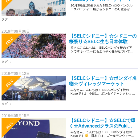
10月30日に開催されたSELCハロウィンクル
ーズパーティー 船からシドニーの町並みが綺
麗に見えます シドニー […]
タグ ：
2019年09月06日
【SELCシドニー】☆シドニーの
SELC
桜祭り☆SELC生も日本体験
皆さんこんにちは、 SELCボンダイ校のイア
ンです シドニーにもようやく春が近づいてい
ます。そして8月17日か […]
タグ ：
2019年08月12日
【SELCシドニー】☆ボンダイ名
SELC
物☆ヴィレッジマーケット
みなさんこんにちは！ SELCボンダイ校の
Kayoです:) 今日は、ボンダイジャンクション
駅すぐ […]
タグ ：
2019年05月15日
【SELCシドニー】☆SELCで輝
SELC
く☆AdvancedクラスのFukiさ
ん！Part 1
みなさん、こんにちは！ SELCボンダイ校の
Kayoです
日本では、ゴールデンウィーク