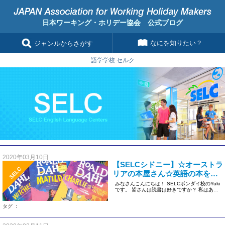
日本ワーキング・ホリデー協会 公式ブログ
なにを知りたい？
ジャンルからさがす
語学学校 セルク
2020年03月10日
【SELCシドニー】☆オーストラ
SELC
リアの本屋さん☆英語の本を読
みましょう！
みなさんこんにちは！ SELCボンダイ校のYuki
です。 皆さんは読書は好きですか？ 私はあま
り読書をする方で […]
タグ ：