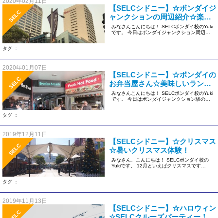
2020年02月11日
【SELCシドニー】☆ボンダイジ
SELC
ャンクションの周辺紹介☆楽し
く買い物しましょう！
みなさんこんにちは！ SELCボンダイ校のYuki
です。 今日はボンダイジャンクション周辺を
紹介します。 正直 […]
タグ ：
2020年01月07日
【SELCシドニー】☆ボンダイの
SELC
お弁当屋さん☆美味しいランチ
を食べましょう！
みなさんこんにちは！ SELCボンダイ校のYuki
です。 今日はボンダイジャンクション駅の周
りにある、私がお勧 […]
タグ ：
2019年12月11日
【SELCシドニー】☆クリスマス
SELC
☆暑いクリスマス体験！
みなさん、こんにちは！ SELCボンダイ校の
Yukiです。 12月といえばクリスマスです
ね！！ シドニーでも、 […]
タグ ：
2019年11月13日
【SELCシドニー】☆ハロウィン
SELC
☆SELCクルーズパーティー！