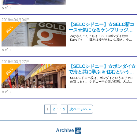
が終わ […]
タグ ：
2019年04月04日
【SELCシドニー】☆SELC新コ
SELC
ース☆気になるケンブリッジ
PETコース
みなさんこんにちは！ SELCボンダイ校の
Kayoです！ 日本は桜がきれいに咲き、少し
ずつあった […]
タグ ：
2019年03月27日
【SELCシドニー】☆ボンダイ☆
SELC
で海と共に学ぶ & 住むというこ
と
SELCシドニー校は、ボンダイというエリアに
位置します。 シドニー中心部の喧騒、人ゴミ
からは無縁のリゾート地で […]
タグ ：
…
1
2
5
次ページへ »
Archive