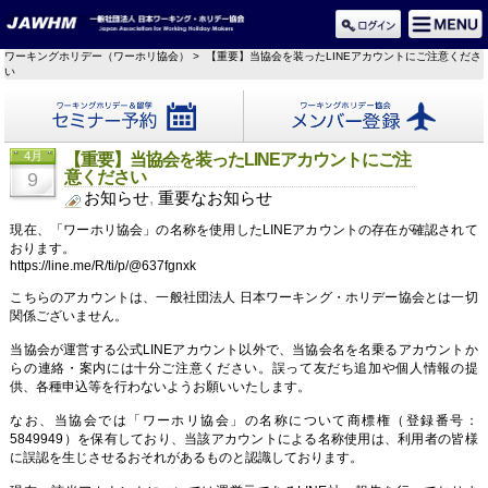
ワーキングホリデー（ワーホリ協会）
> 【重要】当協会を装ったLINEアカウントにご注意くださ
い
セミナー予約
メンバー登録
4月
【重要】当協会を装ったLINEアカウントにご注
意ください
9
お知らせ
,
重要なお知らせ
現在、「ワーホリ協会」の名称を使用したLINEアカウントの存在が確認されて
おります。
https://line.me/R/ti/p/@637fgnxk
こちらのアカウントは、一般社団法人 日本ワーキング・ホリデー協会とは一切
関係ございません。
当協会が運営する公式LINEアカウント以外で、当協会名を名乗るアカウントか
らの連絡・案内には十分ご注意ください。誤って友だち追加や個人情報の提
供、各種申込等を行わないようお願いいたします。
なお、当協会では「ワーホリ協会」の名称について商標権（登録番号：
5849949）を保有しており、当該アカウントによる名称使用は、利用者の皆様
に誤認を生じさせるおそれがあるものと認識しております。