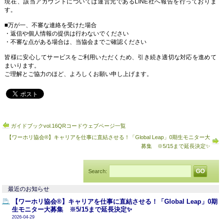
現在、該当アカウントについては運営元であるLINE社へ報告を行っておりま
す。
■万が一、不審な連絡を受けた場合
・返信や個人情報の提供は行わないでください
・不審な点がある場合は、当協会までご確認ください
皆様に安心してサービスをご利用いただくため、引き続き適切な対応を進めて
まいります。
ご理解とご協力のほど、よろしくお願い申し上げます。
ガイドブックvol.16QRコードウェブページ一覧
【ワーホリ協会®】キャリアを仕事に直結させる！「Global Leap」0期生モニター大
募集 ※5/15まで延長決定✨
Search:
最近のお知らせ
【ワーホリ協会®】キャリアを仕事に直結させる！「Global Leap」0期
生モニター大募集 ※5/15まで延長決定✨
2026-04-29