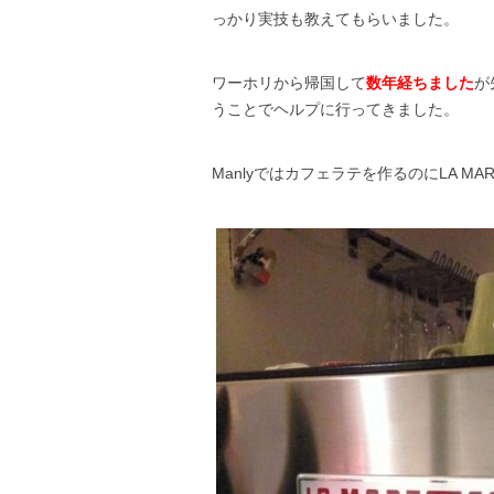
っかり実技も教えてもらいました。
ワーホリから帰国して
数年経ちました
が
うことでヘルプに行ってきました。
Manlyではカフェラテを作るのにLA 