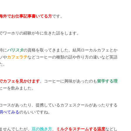
海外でお仕事記事書いてる方
です。
でワーホリの経験が今に生きた話をします。
時に
バリスタ
の資格を取ってきました。結局ローカルカフェとか
ソや
カフェラテ
などコーヒーの種類の話や作り方の違いなど英語
た。
でカフェを見かけます
。コーヒーに興味があったのも
留学する理
ヒーを飲みました。
コースがあったり、提携しているカフェスクールがあったりする
調べてみる
のもいいですね。
ませんでしたが、
豆の挽き方
、
ミルクをスチームする温度
などし