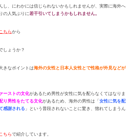
んし、にわかには信じられないかもしれませんが、実際に海外へ
りの人気ぶりに
若干引いてしまうかもしれません。
こちら
から
でしょうか？
大きなポイントは
海外の女性と日本人女性とで性格が外見などが
ァーストの文化
があるため男性が女性に気を配らなくてはなりま
配り男性をたてる文化
があるため、海外の男性は「
女性に気を配
て感謝される
」という普段されないことに驚き、惚れてしまうん
こちら
で紹介しています。