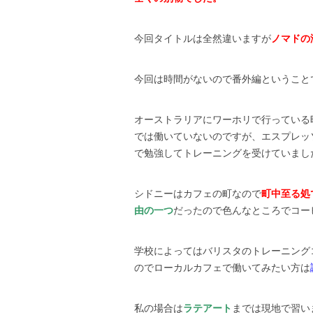
今回タイトルは全然違いますが
ノマドの
今回は時間がないので番外編ということ
オーストラリアにワーホリで行っている
では働いていないのですが、エスプレッ
で勉強してトレーニングを受けていまし
シドニーはカフェの町なので
町中至る処
由の一つ
だったので色んなところでコー
学校によってはバリスタのトレーニング
のでローカルカフェで働いてみたい方は
私の場合は
ラテアート
までは現地で習い