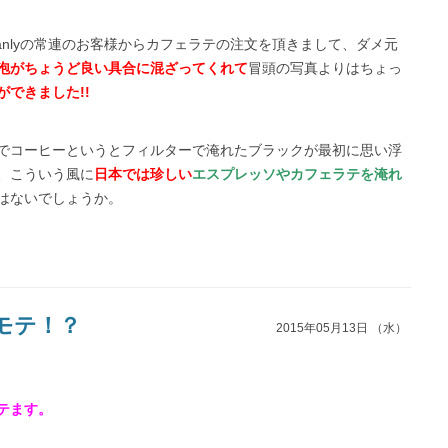
にManlyの常連のお客様からカフェラテの注文を頂きまして、ダメ元
泡がちょうど良い具合に混ざってくれて
冒頭の写真よりはちょっ
できました!!
でコーヒーというとフィルターで淹れたブラックが最初に思い浮
、こういう風に
日本では珍しい
エスプレッソやカフェラテを淹れ
はないでしょうか。
モテ！？
2015年05月13日 （水）
テます。