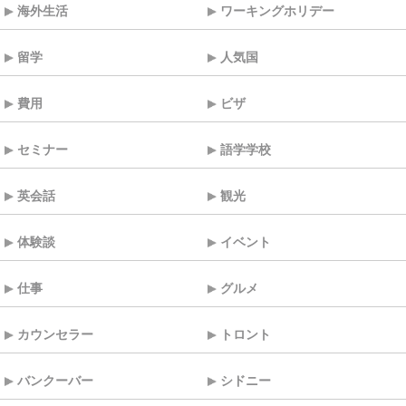
海外生活
ワーキングホリデー
留学
人気国
費用
ビザ
セミナー
語学学校
英会話
観光
体験談
イベント
仕事
グルメ
カウンセラー
トロント
バンクーバー
シドニー