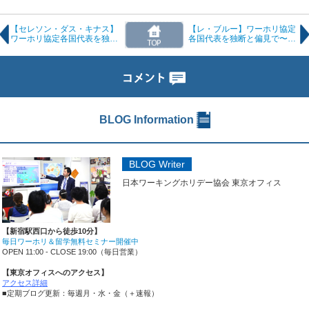
【セレソン・ダス・キナス】
【レ・ブルー】ワーホリ協定
ワーホリ協定各国代表を独断
各国代表を独断と偏見で〜フ
と偏見で〜ポルトガル編〜
ランス編〜【２０１８年ロシ
【２０１８年ロシアワールド
アワールドカップ】
カップ】
BLOG Information
BLOG Writer
日本ワーキングホリデー協会 東京オフィス
【新宿駅西口から徒歩10分】
毎日ワーホリ＆留学無料セミナー開催中
OPEN 11:00 - CLOSE 19:00（毎日営業）
【東京オフィスへのアクセス】
アクセス詳細
■定期ブログ更新：毎週月・水・金（＋速報）