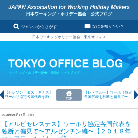
日本ワーキング・ホリデー協会 公式ブログ
なにを知りたい？
ジャンルからさがす
日本ワーキングホリデー協会 東京オフィス
【セレソン・ダス・キナス】
【レ・ブルー】ワーホリ協定
ワーホリ協定各国代表を独断
各国代表を独断と偏見で〜フ
と偏見で〜ポルトガル編〜
ランス編〜【２０１８年ロシ
【２０１８年ロシアワールド
アワールドカップ】
カップ】
2018年06月15日 （金）
【アルビセレステス】ワーホリ協定各国代表を
独断と偏見で〜アルゼンチン編〜【２０１８年