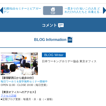
札幌/仙台セミナーとビアガー
一度きりの 短いこの人生 ど
デン
れだけの人たちと 出逢えるん
だろう
BLOG Information
BLOG Writer
日本ワーキングホリデー協会 東京オフィス
【新宿駅西口から徒歩10分】
毎日ワーホリ＆留学無料セミナー開催中
OPEN 11:00 - CLOSE 19:00（毎日営業）
【東京オフィスへのアクセス】
アクセス詳細
■定期ブログ更新：毎週月・水・金（＋速報）