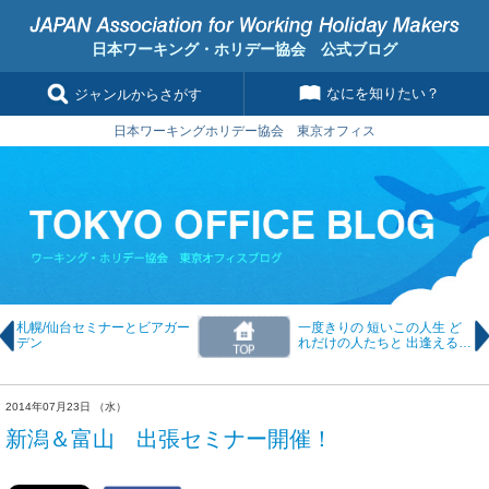
日本ワーキング・ホリデー協会 公式ブログ
なにを知りたい？
ジャンルからさがす
日本ワーキングホリデー協会 東京オフィス
札幌/仙台セミナーとビアガー
一度きりの 短いこの人生 ど
デン
れだけの人たちと 出逢えるん
だろう
2014年07月23日 （水）
新潟＆富山 出張セミナー開催！