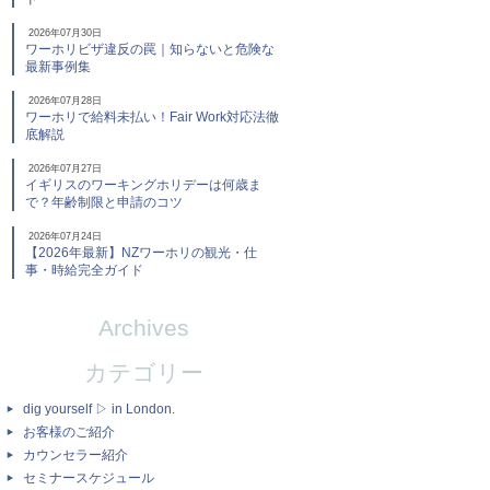
2026年07月30日
ワーホリビザ違反の罠｜知らないと危険な
最新事例集
2026年07月28日
ワーホリで給料未払い！Fair Work対応法徹
底解説
2026年07月27日
イギリスのワーキングホリデーは何歳ま
で？年齢制限と申請のコツ
2026年07月24日
【2026年最新】NZワーホリの観光・仕
事・時給完全ガイド
Archives
カテゴリー
dig yourself ▷ in London.
お客様のご紹介
カウンセラー紹介
セミナースケジュール