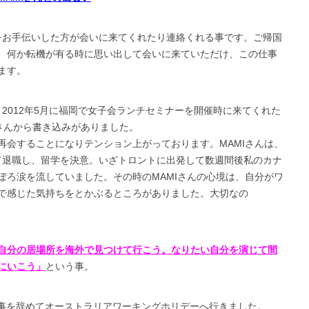
ーをお手伝いした方が会いに来てくれたり連絡くれる事です。ご帰国
、何か転機が有る時に思い出して会いに来ていただけ、この仕事
ます。
ら、2012年5月に福岡で女子会ランチセミナーを開催時に来てくれた
さんから書き込みがありました。
再会することになりテンション上がっております。MAMIさんは、
って退職し、留学を決意。いざトロントに出発して数週間後私のカナ
ぽろ涙を流していました。その時のMAMIさんの心境は、自分がワ
で感じた気持ちをとかぶるところがありました。大切なの
自分の居場所を海外で見つけて行こう。なりたい自分を演じて間
にいこう」
という事。
仕事を辞めてオーストラリアワーキングホリデーへ行きました。