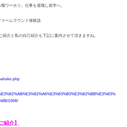
：休職ワーホリ。仕事を退職し留学へ。
アファームラウンド体験談
ご紹介と私の自己紹介も下記に案内させて頂きますね。
/nahoko.php
kyoblog/%E3%82%AB%E3%82%A6%E3%83%B3%E3%82%BB%E3%83%
B/1068/
ご紹介】