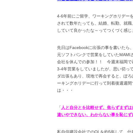
4-6年前にご留学、ワーキングホリデ
されて数年たっても、結婚、転勤、就職
していて良かったな～ってつくづく感じ
先日はFacebookに出張の事を書いた
元ソフトバンクで営業をしていたMAMI
会社を休んでの参加！！ 今週末福岡で
3-4年営業をしていましたが、思い切
ダ出張もあり、現地で再会すると、ぽろ
ーキングホリデーに行って到着後週週間
は・・・
「
人と自分とを比較せず、焦らずまずは
違いやできない、わからない事を恥じず
私自信建設会社でのOLを約5年して、