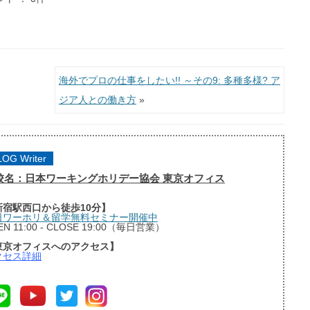
海外でプロの仕事をしたい!! ～その9: 多種多様? ア
ジア人との働き方
»
LOG Writer
校名：日本ワーキングホリデー協会 東京オフィス
新宿駅西口から徒歩10分】
日ワーホリ＆留学無料セミナー開催中
EN 11:00 - CLOSE 19:00（毎日営業）
東京オフィスへのアクセス】
クセス詳細