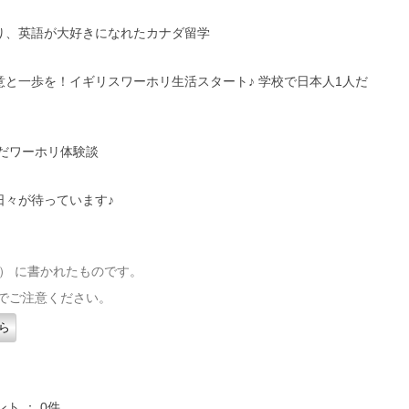
なり、英語が大好きになれたカナダ留学
意と一歩を！イギリスワーホリ生活スタート♪ 学校で日本人1人だ
んだワーホリ体験談
日々が待っています♪
（水） に書かれたものです。
でご注意ください。
ら
ト ： 0件