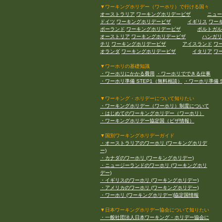
▼ワーキングホリデー（ワーホリ）で行ける国々
オーストラリア
ワーキングホリデービザ
ニュー
ドイツ
ワーキングホリデービザ
イギリス
ワー
ポーランド
ワーキングホリデービザ
ポルトガル
オーストリア
ワーキングホリデービザ
ハンガリ
チリ
ワーキングホリデービザ
アイスランド
ワ
オランダ
ワーキングホリデービザ
イタリア
ワ
▼ワーホリの基礎知識
・ワーホリにかかる費用
・ワーホリでできる仕事
・ワーホリ準備 STEP1（無料相談）
・ワーホリ準備 
▼ワーキング・ホリデーについて知りたい
・ワーキングホリデー（ワーホリ）制度について
・はじめてのワーキングホリデー（ワーホリ）
・ワーキングホリデー協定国（ビザ情報）
▼国別ワーキングホリデーガイド
・オーストラリアのワーホリ (ワーキングホリデ
ー)
・カナダのワーホリ (ワーキングホリデー)
・ニュージーランドのワーホリ (ワーキングホリ
デー)
・イギリスのワーホリ (ワーキングホリデー)
・アメリカのワーホリ (ワーキングホリデー)
・ワーホリ (ワーキングホリデー)協定国情報
▼日本ワーキングホリデー協会について知りたい
・一般社団法人日本ワーキング・ホリデー協会に