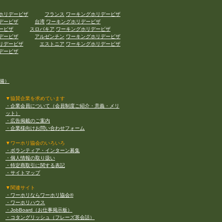
ホリデービザ
フランス
ワーキングホリデービザ
デービザ
台湾
ワーキングホリデービザ
ービザ
スロバキア
ワーキングホリデービザ
デービザ
アルゼンチン
ワーキングホリデービザ
リデービザ
エストニア
ワーキングホリデービザ
デービザ
準備）
▼協賛企業を求めています
・企業会員について（会員制度ご紹介・意義・メリ
ット）
・広告掲載のご案内
・企業様向けお問い合わせフォーム
▼ワーホリ協会のいろいろ
・ボランティア・インターン募集
・個人情報の取り扱い
・特定商取引に関する表記
・サイトマップ
▼関連サイト
・ワーホリならワーホリ協会®︎
・ワーホリハウス
・JobBoard（お仕事掲示板）
・コタングリッシュ（フレーズ英会話）