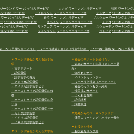
ジーランド
ワーキングホリデービザ
カナダ
ワーキングホリデービザ
韓国
ワーキング
キングホリデービザ
アイルランド
ワーキングホリデービザ
デンマーク
ワーキングホリ
ワーキングホリデービザ
香港
ワーキングホリデービザ
ノルウェー
ワーキングホリデ
ー
ワーキングホリデービザ
スペイン
ワーキングホリデービザ
チェコ
ワーキングホリ
ーキングホリデービザ
リトアニア
ワーキングホリデービザ
スウェーデン
ワーキングホ
ーキングホリデービザ
フィンランド
ワーキングホリデービザ
ラトビア
ワーキングホリ
STEP2（目標を立てよう）
・ワーホリ準備 STEP3（行き先決め）
・ワーホリ準備 STEP4（出発
▼ワーホリ協会が考える語学留
▼協会のサポートを受けたい
学
・協会のサポート内容（メンバー登
・留学サポート
録）
・語学留学
・無料セミナー
・語学留学の費用
・イベントカレンダー
・アメリカ語学留学
・ワーホリ交流会（パーティー）
・アメリカ語学留学ビザ
・協会のカウンセラー紹介
・オーストラリア語学留学の特
・帰国後のサポート
徴
・よくある質問
・オーストラリア語学留学の良
・語学講座
い点
・講師派遣
・オーストラリア語学留学ビザ
・カナダ語学留学
▼海外からのワーキングホリデー
・イギリス語学留学
・外国人ワーキング・ホリデー青年
・イギリス語学留学ビザ
▼お役立ち情報
▼ワーホリ協会が考える大学留
・お役立ちリンク集