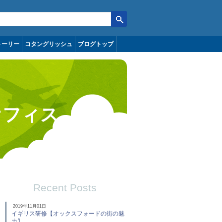
トーリー
コタングリッシュ
ブログトップ
オフィス
Recent Posts
2019年11月01日
イギリス研修【オックスフォードの街の魅
力】