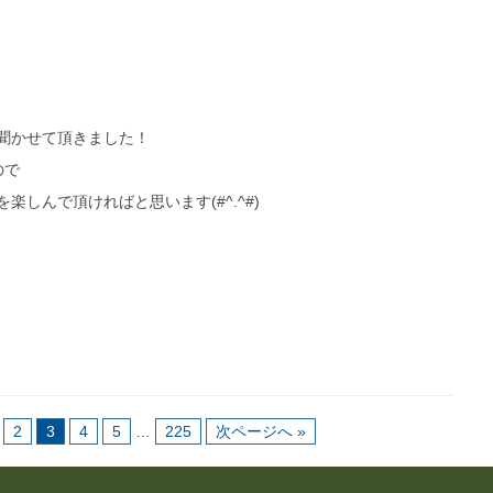
聞かせて頂きました！
ので
しんで頂ければと思います(#^.^#)
2
3
4
5
…
225
次ページへ »