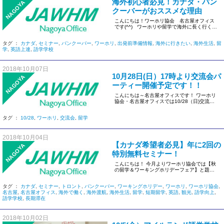
海外初心者必見！カナダ・バン
NAGOYA
クーバーがおススメな理由
こんにちは！ワーホリ協会 名古屋オフィス
です(^^) ワーホリや留学で海外に長く行くの
が不安な方 […]
タグ ：
カナダ
,
セミナー
,
バンクーバー
,
ワーホリ
,
出発前準備情報
,
海外に行きたい
,
海外生活
,
留
学
,
英語上達
,
語学学校
2018年10月07日
10月28日(日）17時より交流会パ
NAGOYA
ーティー開催予定です！！
こんにちは～名古屋オフィスです！ ワーホリ
協会・名古屋オフィスでは10/28（日)交流会
パーティーを開催いたし […]
タグ ：
10/28
,
ワーホリ
,
交流会
,
留学
2018年10月04日
【カナダ希望者必見】年に2回の
NAGOYA
特別無料セミナー！
こんにちは！ 今月よりワーホリ協会では【秋
の留学＆ワーキングホリデーフェア】と題し
まして人気の渡航国より語学学 […]
タグ ：
カナダ
,
セミナー
,
トロント
,
バンクーバー
,
ワーキングホリデー
,
ワーホリ
,
ワーホリ協会
,
名古屋
,
名古屋オフィス
,
海外で働く
,
海外渡航
,
海外生活
,
留学
,
短期留学
,
英語
,
観光
,
語学向上
,
語学学校
,
長期滞在
2018年10月02日