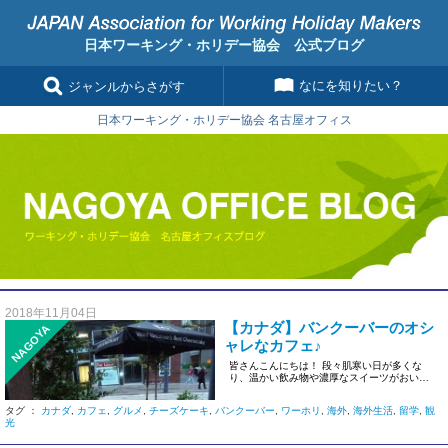
日本ワーキング・ホリデー協会 公式ブログ
なにを知りたい？
ジャンルからさがす
日本ワーキング・ホリデー協会 名古屋オフィス
2018年11月04日
【カナダ】バンクーバーのオシ
NAGOYA
ャレなカフェ♪
皆さんこんにちは！ 段々肌寒い日が多くな
り、温かい飲み物や濃厚なスイーツがおいし
い季節となってきましたね。 今 […]
タグ ：
カナダ
,
カフェ
,
グルメ
,
チーズケーキ
,
バンクーバー
,
ワーホリ
,
海外
,
海外生活
,
留学
,
観
光