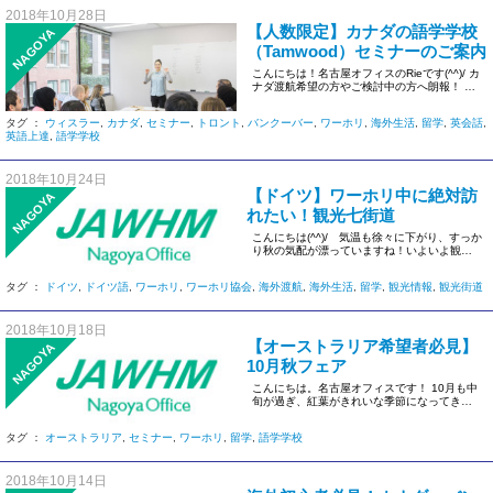
2018年10月28日
【人数限定】カナダの語学学校
NAGOYA
（Tamwood）セミナーのご案内
こんにちは！名古屋オフィスのRieです(^^)/ カ
ナダ渡航希望の方やご検討中の方へ朗報！ カ
ナダの語学学校（ […]
タグ ：
ウィスラー
,
カナダ
,
セミナー
,
トロント
,
バンクーバー
,
ワーホリ
,
海外生活
,
留学
,
英会話
,
英語上達
,
語学学校
2018年10月24日
【ドイツ】ワーホリ中に絶対訪
NAGOYA
れたい！観光七街道
こんにちは(^^)/ 気温も徐々に下がり、すっか
り秋の気配が漂っていますね！いよいよ観光
シーズンの到来です♪ […]
タグ ：
ドイツ
,
ドイツ語
,
ワーホリ
,
ワーホリ協会
,
海外渡航
,
海外生活
,
留学
,
観光情報
,
観光街道
2018年10月18日
【オーストラリア希望者必見】
NAGOYA
10月秋フェア
こんにちは。名古屋オフィスです！ 10月も中
旬が過ぎ、紅葉がきれいな季節になってきま
した！ 10月も残りわずか […]
タグ ：
オーストラリア
,
セミナー
,
ワーホリ
,
留学
,
語学学校
2018年10月14日