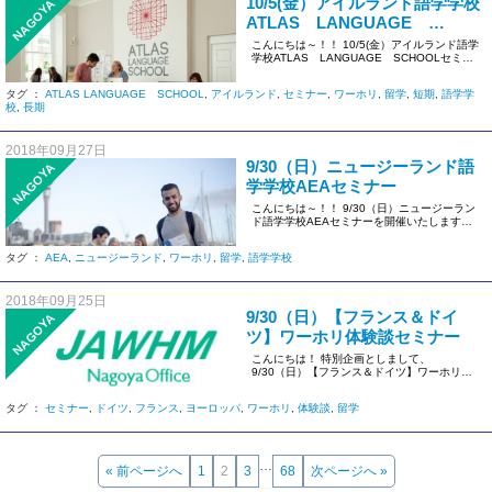
10/5(金）アイルランド語学学校
NAGOYA
ATLAS LANGUAGE
SCHOOLセミナー
こんにちは～！！ 10/5(金）アイルランド語学
学校ATLAS LANGUAGE SCHOOLセミナ
ーを開催い […]
タグ ：
ATLAS LANGUAGE SCHOOL
,
アイルランド
,
セミナー
,
ワーホリ
,
留学
,
短期
,
語学学
校
,
長期
2018年09月27日
9/30（日）ニュージーランド語
NAGOYA
学学校AEAセミナー
こんにちは～！！ 9/30（日）ニュージーラン
ド語学学校AEAセミナーを開催いたします！
日時： […]
タグ ：
AEA
,
ニュージーランド
,
ワーホリ
,
留学
,
語学学校
2018年09月25日
9/30（日）【フランス＆ドイ
NAGOYA
ツ】ワーホリ体験談セミナー
こんにちは！ 特別企画としまして、
9/30（日）【フランス＆ドイツ】ワーホリ体
験談セミナーを開催いたします！（ […]
タグ ：
セミナー
,
ドイツ
,
フランス
,
ヨーロッパ
,
ワーホリ
,
体験談
,
留学
…
« 前ページへ
1
2
3
68
次ページへ »