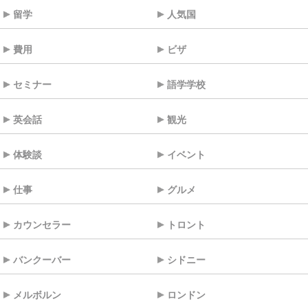
留学
人気国
費用
ビザ
セミナー
語学学校
英会話
観光
体験談
イベント
仕事
グルメ
カウンセラー
トロント
バンクーバー
シドニー
メルボルン
ロンドン