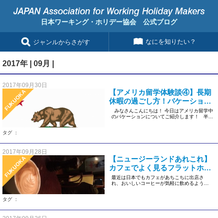
日本ワーキング・ホリデー協会 公式ブログ
なにを知りたい？
ジャンルからさがす
2017年 | 09月 |
2017年09月30日
【アメリカ留学体験談④】長期
FUKUOKA
休暇の過ごし方！バケーション
を有効活用！
みなさんこんにちは！ 今日はアメリカ留学中
のバケーションについてご紹介します！ 半
[…]
タグ ：
2017年09月28日
【ニュージーランドあれこれ】
FUKUOKA
カフェでよく見るフラットホワ
イトって何？
最近は日本でもカフェがあちこちに出店さ
れ、おいしいコーヒーが気軽に飲めるように
なってきましたよね♪ エスプレッ […]
タグ ：