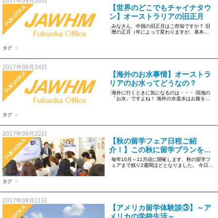
2017年09月26日
【世界のどこでもチャイナタウ
FUKUOKA
ン】オーストラリアの旧正月
みなさん、中国の旧正月はご存知ですか？ 旧
暦の正月（年によって変わりますが、基本的
に2月上旬～中旬のどこか）の […]
タグ ：
2017年09月24日
【海外のお水事情】オーストラ
FUKUOKA
リアのお水ってどうなの？
海外に行くときに気になるのは・・・ 現地の
「お水」ですよね！ 海外の水道水はお腹を壊
すとか、硬水だから日本人に […]
タグ ：
2017年09月22日
【秋の留学フェア日程ご紹
FUKUOKA
介！】この秋に留学プランを決
定しよう！
毎年10月～11月頭に開催します、秋の留学フ
ェアまで残り2週間ほどとなりました。 今日は
「現地情報をまるごと聞 […]
タグ ：
2017年09月21日
【アメリカ留学体験談③】～ア
FUKUOKA
メリカの学校生活～