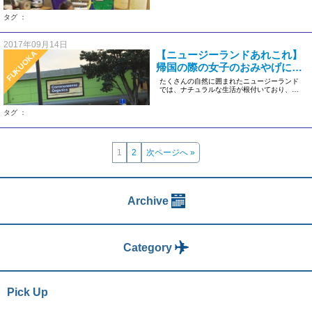
教育の一つに “S […]
タグ ：
2017年09月14日
【ニュージーランドあれこれ】
FUKUOKA
帰国の際の女子のおみやげに♡
オーガニックスーパーをご紹介
たくさんの自然に囲まれたニュージーランド
では、ナチュラルな生活が根付いており、オ
ーガニックの食材や生活用品がと […]
タグ ：
1
2
次ページへ »
Archive
Category
Pick Up