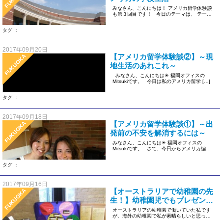
みなさん、こんにちは！ アメリカ留学体験談
も第３回目です！ 今日のテーマは、 テー
マ：学校生活 […]
タグ ：
2017年09月20日
【アメリカ留学体験談②】～現
FUKUOKA
地生活のあれこれ～
みなさん、こんにちは☀ 福岡オフィスの
Mitsukiです。 今日は私のアメリカ留学 […]
タグ ：
2017年09月18日
【アメリカ留学体験談①】～出
FUKUOKA
発前の不安を解消するには～
みなさん、こんにちは☀ 福岡オフィスの
Mitsukiです。 さて、今日からアメリカ編・
カナダ編の […]
タグ ：
2017年09月16日
【オーストラリアで幼稚園の先
FUKUOKA
生！】幼稚園児でもプレゼンテ
ーションの授業がある！？
オーストラリアの幼稚園で働いていた私です
が、海外の幼稚園で私が素晴らしいと思った