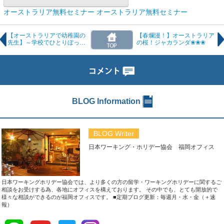
オーストラリア無料セミナー
オーストラリア無料セミナー
【オーストラリアで幼稚園の
【春爛漫！】オーストラリア
先生】～学校でひとりぼっち
の桜！ジャカランダ❀❀❀
でも問題なし！～
BLOG Information
BLOG Writer
日本ワーキング・ホリデー協会 福岡オフィス
日本ワーキングホリデー協会では、より多くの方の留学・ワーキングホリデーに関するご
相談をお受けする為、各地にオフィスを構えております。 その中でも、とても開放的で
様々な相談ができるのが福岡オフィスです。
■定期ブログ更新：毎週月・水・金（＋速
報）