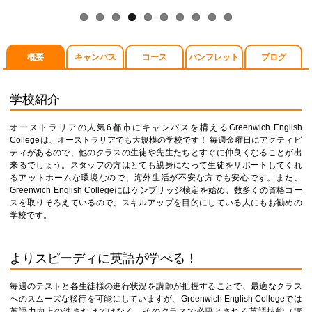
概要
キャンパス
コース
パンフレット
ブログ
学校紹介
オーストラリアの人気6都市にキャンパスを構えるGreenwich English
Collegeは、オーストラリアでも大規模の学校です！ 毎週金曜日にアクティビ
ティがあるので、他のクラスの生徒や先生たちとすぐに仲良くなることが出
来るでしょう。スタッフの方はとても親身になって生徒をサポートしてくれ
るアットホームな環境なので、海外生活が不安な方でも安心です。また、
Greenwich English Collegeにはケンブリッジ検定を始め、数多くの資格コー
スを取りそろえているので、スキルアップを目的にしている人にもお勧めの
学校です。
よりスピーディに英語が学べる！
毎週のテストと各生徒様の進行状況を講師が把握することで、最適なクラス
へのスムーズな移行を可能にしていますが、Greenwich English Collegeでは
英語力向上の速さだけではなく、そのクラスで必要とされる英語技能（読