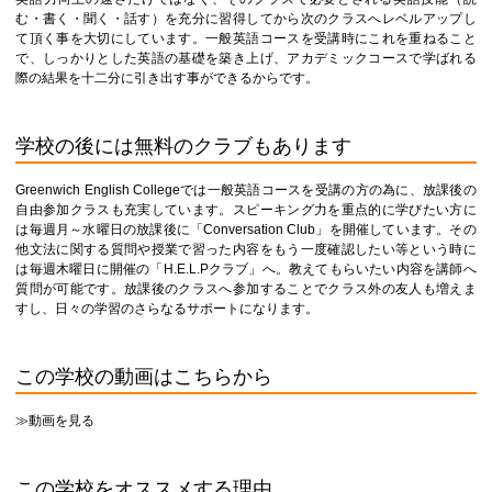
む・書く・聞く・話す）を充分に習得してから次のクラスへレベルアップし
て頂く事を大切にしています。一般英語コースを受講時にこれを重ねること
で、しっかりとした英語の基礎を築き上げ、アカデミックコースで学ばれる
際の結果を十二分に引き出す事ができるからです。
学校の後には無料のクラブもあります
Greenwich English Collegeでは一般英語コースを受講の方の為に、放課後の
自由参加クラスも充実しています。スピーキング力を重点的に学びたい方に
は毎週月～水曜日の放課後に「Conversation Club」を開催しています。その
他文法に関する質問や授業で習った内容をもう一度確認したい等という時に
は毎週木曜日に開催の「H.E.L.Pクラブ」へ。教えてもらいたい内容を講師へ
質問が可能です。放課後のクラスへ参加することでクラス外の友人も増えま
すし、日々の学習のさらなるサポートになります。
この学校の動画はこちらから
≫動画を見る
この学校をオススメする理由