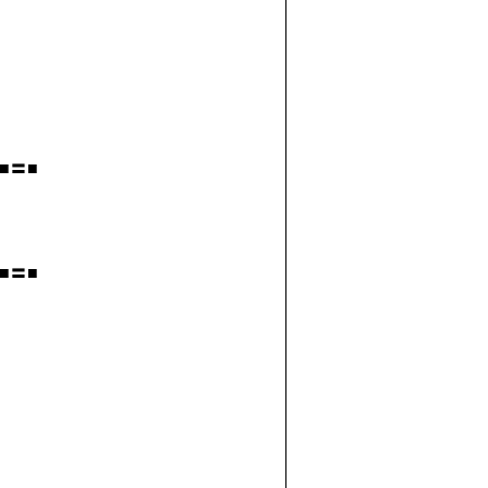
■〓■
■〓■