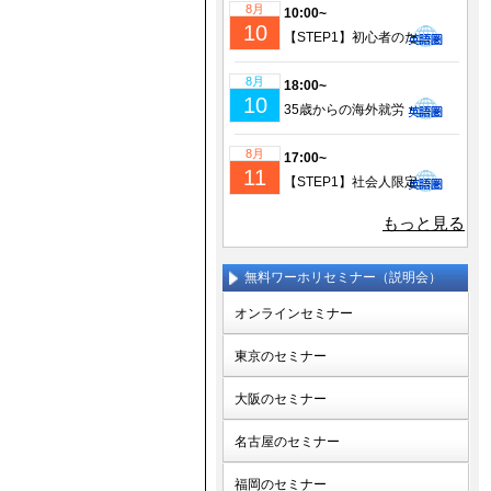
8月
10:00~
10
【STEP1】初心者のための成功するワーホリ・留学準備｜現地仕事＆ビザ情報も徹底解説！
8月
18:00~
10
35歳からの海外就労・セカンドキャリア実現セミナー
8月
17:00~
11
【STEP1】社会人限定！仕事を辞めてワーホリ！帰国後の挑戦に備えるセミナー(少人数制)
もっと見る
無料ワーホリセミナー（説明会）
オンラインセミナー
東京のセミナー
大阪のセミナー
名古屋のセミナー
福岡のセミナー