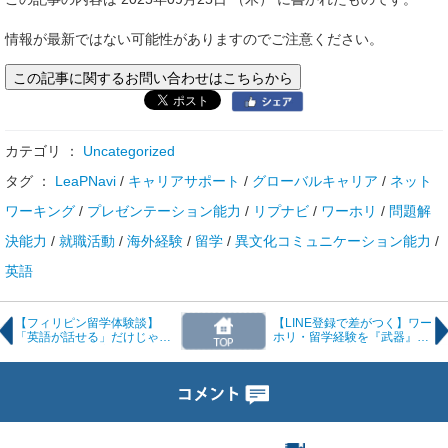
情報が最新ではない可能性がありますのでご注意ください。
この記事に関するお問い合わせはこちらから
カテゴリ ：
Uncategorized
タグ ：
LeaPNavi
/
キャリアサポート
/
グローバルキャリア
/
ネット
ワーキング
/
プレゼンテーション能力
/
リプナビ
/
ワーホリ
/
問題解
決能力
/
就職活動
/
海外経験
/
留学
/
異文化コミュニケーション能力
/
英語
【フィリピン留学体験談】
【LINE登録で差がつく】ワー
「英語が話せる」だけじゃな
ホリ・留学経験を『武器』に
い。価値観ごと変わるバギオ
する！帰国後の就職を成功さ
留学─KMさん（29歳・男
せるための3ステップ
性）