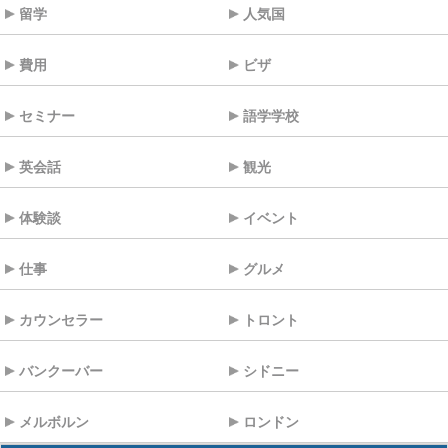
留学
人気国
費用
ビザ
セミナー
語学学校
英会話
観光
体験談
イベント
仕事
グルメ
カウンセラー
トロント
バンクーバー
シドニー
メルボルン
ロンドン