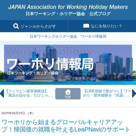
日本ワーキング・ホリデー協会 公式ブログ
なにを知りたい？
ジャンルからさがす
日本ワーキングホリデー協会 ワーホリ情報局
【フィリピン留学体験談】
【LINE登録で差がつく】ワー
「英語が話せる」だけじゃな
ホリ・留学経験を『武器』に
い。価値観ごと変わるバギオ
する！帰国後の就職を成功さ
留学─KMさん（29歳・男
せるための3ステップ
性）
2025年09月25日 （木）
ワーホリから始まるグローバルキャリアアッ
プ！帰国後の就職を叶えるLeaPNaviのサポート