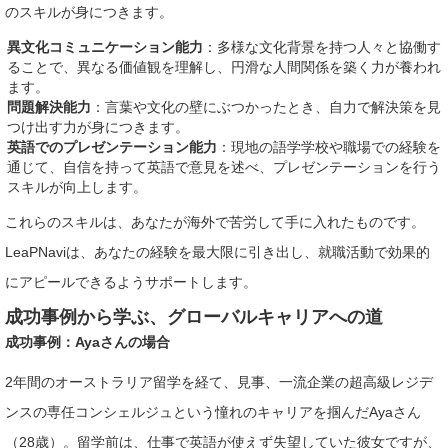
のスキルが身につきます。
異文化コミュニケーション能力
：多様な文化背景を持つ人々と協働す
ることで、異なる価値観を理解し、円滑な人間関係を築く力が養われ
ます。
問題解決能力
：言葉や文化の壁にぶつかったとき、自力で解決策を見
つけ出す力が身につきます。
英語でのプレゼンテーション能力
：現地の語学学校や職場での経験を
通じて、自信を持って英語で意見を述べ、プレゼンテーションを行う
スキルが向上します。
これらのスキルは、あなたが海外で苦労して手に入れたものです。
LeaPNaviは、あなたの経験を最大限に引き出し、就職活動で効果的
にアピールできるようサポートします。
成功事例から学ぶ、グローバルキャリアへの道
成功事例：Ayaさんの場合
2年間のオーストラリア留学を経て、見事、一流企業の超高級レジデ
ンスの専任コンシェルジュという憧れのキャリアを掴んだAyaさん
（28歳）。留学前は、仕事で英語が使えず失望していた彼女ですが、