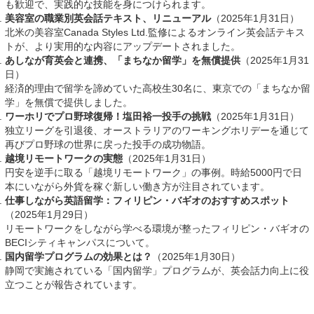
も歓迎で、実践的な技能を身につけられます。
美容室の職業別英会話テキスト、リニューアル
（2025年1月31日）
北米の美容室Canada Styles Ltd.監修によるオンライン英会話テキス
トが、より実用的な内容にアップデートされました。
あしなが育英会と連携、「まちなか留学」を無償提供
（2025年1月31
日）
経済的理由で留学を諦めていた高校生30名に、東京での「まちなか留
学」を無償で提供しました。
ワーホリでプロ野球復帰！塩田裕一投手の挑戦
（2025年1月31日）
独立リーグを引退後、オーストラリアのワーキングホリデーを通じて
再びプロ野球の世界に戻った投手の成功物語。
越境リモートワークの実態
（2025年1月31日）
円安を逆手に取る「越境リモートワーク」の事例。時給5000円で日
本にいながら外貨を稼ぐ新しい働き方が注目されています。
仕事しながら英語留学：フィリピン・バギオのおすすめスポット
（2025年1月29日）
リモートワークをしながら学べる環境が整ったフィリピン・バギオの
BECIシティキャンパスについて。
国内留学プログラムの効果とは？
（2025年1月30日）
静岡で実施されている「国内留学」プログラムが、英会話力向上に役
立つことが報告されています。