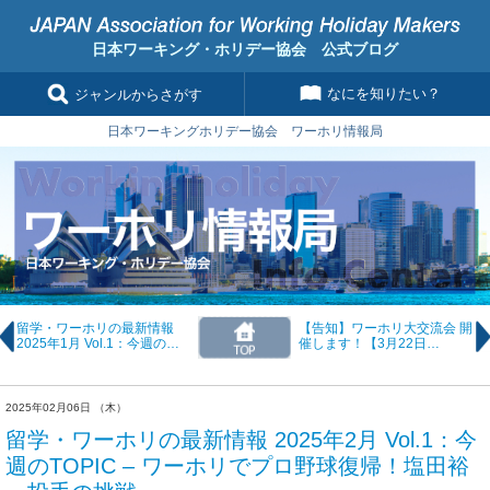
日本ワーキング・ホリデー協会 公式ブログ
なにを知りたい？
ジャンルからさがす
日本ワーキングホリデー協会 ワーホリ情報局
留学・ワーホリの最新情報
【告知】ワーホリ大交流会 開
2025年1月 Vol.1：今週の
催します！【3月22日
TOPIC – オーストラリアで給
（土）】
料をもらいながら学べる新プ
ラン
2025年02月06日 （木）
留学・ワーホリの最新情報 2025年2月 Vol.1：今
週のTOPIC – ワーホリでプロ野球復帰！塩田裕