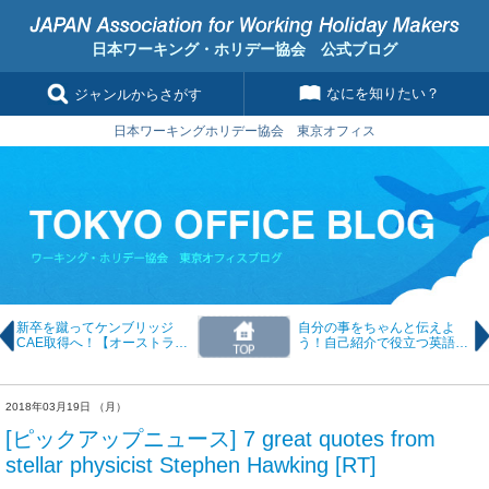
日本ワーキング・ホリデー協会 公式ブログ
なにを知りたい？
ジャンルからさがす
日本ワーキングホリデー協会 東京オフィス
新卒を蹴ってケンブリッジ
自分の事をちゃんと伝えよ
CAE取得へ！【オーストラリ
う！自己紹介で役立つ英語フ
ア留学体験談】
レーズ
2018年03月19日 （月）
[ピックアップニュース] 7 great quotes from
stellar physicist Stephen Hawking [RT]