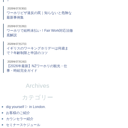
2026年07月30日
ワーホリビザ違反の罠｜知らないと危険な
最新事例集
2026年07月28日
ワーホリで給料未払い！Fair Work対応法徹
底解説
2026年07月27日
イギリスのワーキングホリデーは何歳ま
で？年齢制限と申請のコツ
2026年07月24日
【2026年最新】NZワーホリの観光・仕
事・時給完全ガイド
Archives
カテゴリー
dig yourself ▷ in London.
お客様のご紹介
カウンセラー紹介
セミナースケジュール