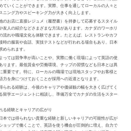
めていくことができます。実際、仕事を通してローカルの人々と
スニング力やスピーキング力が大きく向上します。
地のお店に直接レジュメ（履歴書）を持参して応募するスタイル
や友人の紹介などさまざまな方法があります。カナダのワーホリ
の流れや職場文化も体験できます。たとえば、レストランやカフ
接時の服装や会話、実技テストなどが行われる場合もあり、日本
求められます。
よっては競争率が高いことや、実際に働く現場によって英語の使
あります。最低賃金や労働環境、チップの習慣なども日本とは異
に重要です。特に、ローカルの職場では現地スタッフやお客様と
語力を身につけておくことが採用への近道となります。
得られる経験は、今後のキャリアや価値観の幅を大きく広げてく
る留学エージェントに相談し、準備万全でカナダの生活をスター
れる経験とキャリアの広がり
日本では得られない貴重な経験と新しいキャリアの可能性が広が
ショップで働くことで、英語を使う機会が圧倒的に増え、自力で