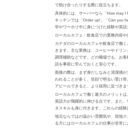
で助け合ったりする際に役立ちます。
具体的には、サーバーなら「How may I help 
キッチンでは「Order up!」「Can you
学やワーホリ中に身につけた経験や英語
ローカルカフェ・飲食店での業務内容や
カナダのローカルカフェや飲食店で働く
きます。主な業務は、コーヒーやドリン
調理補助などです。どの職場でも、お客
語を事前に学んでおくと安心です。
面接の際は、まず身だしなみと清潔感が
われることが多く、笑顔で明るい受け答
アピールできると、より採用に近づきま
ローカルカフェで働く最大のメリットは
英語力が飛躍的に伸びる点です。また、
タスキルも身に付きます。これらの経験
地元ならではの温かい雰囲気や、現地ス
る方にはローカルカフェの仕事が非常に