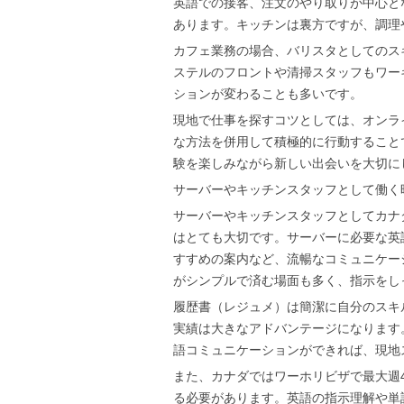
英語での接客、注文のやり取りが中心と
あります。キッチンは裏方ですが、調理
カフェ業務の場合、バリスタとしてのス
ステルのフロントや清掃スタッフもワー
ションが変わることも多いです。
現地で仕事を探すコツとしては、オンラ
な方法を併用して積極的に行動すること
験を楽しみながら新しい出会いを大切に
サーバーやキッチンスタッフとして働く
サーバーやキッチンスタッフとしてカナ
はとても大切です。サーバーに必要な英
すすめの案内など、流暢なコミュニケー
がシンプルで済む場面も多く、指示をし
履歴書（レジュメ）は簡潔に自分のスキ
実績は大きなアドバンテージになります
語コミュニケーションができれば、現地
また、カナダではワーホリビザで最大週
る必要があります。英語の指示理解や単