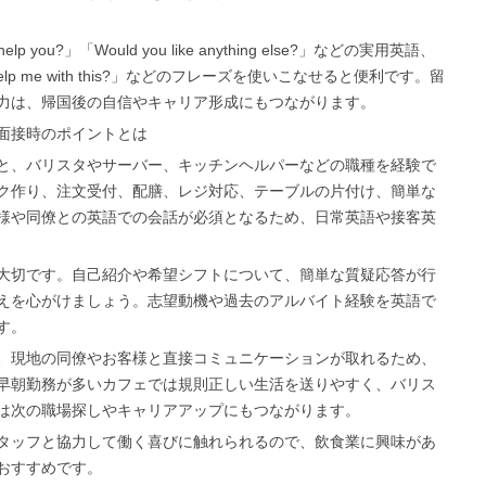
you?」「Would you like anything else?」などの実用英語、
 help me with this?」などのフレーズを使いこなせると便利です。留
力は、帰国後の自信やキャリア形成にもつながります。
面接時のポイントとは
と、バリスタやサーバー、キッチンヘルパーなどの職種を経験で
ク作り、注文受付、配膳、レジ対応、テーブルの片付け、簡単な
様や同僚との英語での会話が必須となるため、日常英語や接客英
大切です。自己紹介や希望シフトについて、簡単な質疑応答が行
えを心がけましょう。志望動機や過去のアルバイト経験を英語で
す。
、現地の同僚やお客様と直接コミュニケーションが取れるため、
早朝勤務が多いカフェでは規則正しい生活を送りやすく、バリス
は次の職場探しやキャリアアップにもつながります。
タッフと協力して働く喜びに触れられるので、飲食業に興味があ
おすすめです。