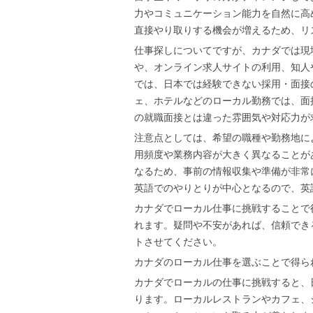
力やコミュニケーション能力を自然に高
直接やり取りする機会が増えるため、リ
仕事探しについてですが、カナダでは現
や、オンライン求人サイトの利用、知人
では、日本では経験できない採用・面接
ェ、ホテルなどのローカル勤務では、面
の就職面接とは違った雰囲気や対応力が
注意点としては、希望の職種や勤務地に
用頻度や業務内容が大きく異なることが
なるため、事前の情報収集や準備が非常
英語でのやりとりが中心となるので、英
カナダでローカル仕事に挑戦することで
れます。疑問や不安があれば、信頼でき
トさせてください。
カナダのローカル仕事を選ぶことで得ら
カナダでローカルの仕事に挑戦すると、
ります。ローカルレストランやカフェ、