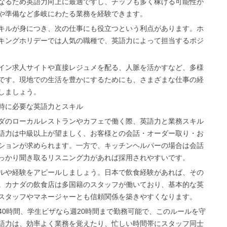
なるため英語力向上に最適ですし、チップも多く稼げる可能性が
や準備など多岐にわたる業務を経験できます。
キルが身につき、次の仕事にも役立つという利点があります。ホ
キングホリデーでは人気の職種で、英語力によって担当するポジ
イン求人サイトや直接レジュメを配る、人脈を活かすなど、多様
です。現地での生活を豊かにするためにも、さまざまな仕事の経
しましょう。
時に必要な英語力とスキル
ダのローカルレストランやカフェで働く際、英語力と業務スキル
語力は中級以上が望ましく、お客様との会話・オーダー取り・お
ションが求められます。一方で、キッチンヘルパーの場合は会話
っかり聞き取るリスニング力があれば採用されやすいです。
ルや経験をアピールしましょう。日本で飲食経験があれば、その
。カナダの飲食店は多国籍のスタッフが働いており、基本的な英
スタッフやマネージャーとも信頼関係を築きやすくなります。
40時間、学生ビザなら週20時間まで勤務可能で、このルールを守
語力は、効率よく業務を覚えたり、忙しい時間帯にスタッフ同士