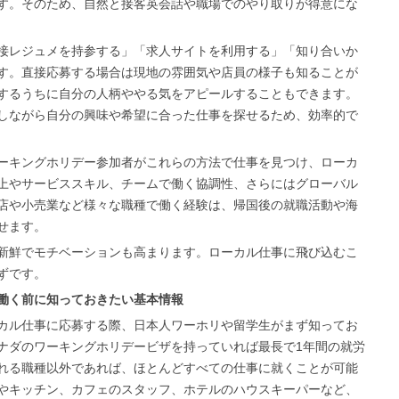
す。そのため、自然と接客英会話や職場でのやり取りが得意にな
接レジュメを持参する」「求人サイトを利用する」「知り合いか
す。直接応募する場合は現地の雰囲気や店員の様子も知ることが
するうちに自分の人柄ややる気をアピールすることもできます。
しながら自分の興味や希望に合った仕事を探せるため、効率的で
ーキングホリデー参加者がこれらの方法で仕事を見つけ、ローカ
上やサービススキル、チームで働く協調性、さらにはグローバル
店や小売業など様々な職種で働く経験は、帰国後の就職活動や海
せます。
新鮮でモチベーションも高まります。ローカル仕事に飛び込むこ
ずです。
働く前に知っておきたい基本情報
カル仕事に応募する際、日本人ワーホリや留学生がまず知ってお
ナダのワーキングホリデービザを持っていれば最長で1年間の就労
れる職種以外であれば、ほとんどすべての仕事に就くことが可能
やキッチン、カフェのスタッフ、ホテルのハウスキーパーなど、