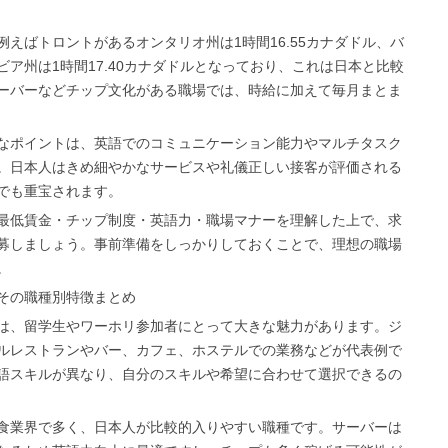
えばトロントがあるオンタリオ州は1時間16.55カナダドル、バ
ア州は1時間17.40カナダドルとなっており、これは日本と比較
ーバーなどチップ文化がある職場では、時給に加えて毎月まとま
なポイントは、英語でのコミュニケーション能力やマルチタスク
。日本人はきめ細やかなサービスや礼儀正しい接客が評価される
でも重宝されます。
最低賃金・チップ制度・英語力・職場マナーを理解した上で、求
募しましょう。事前準備をしっかりしておくことで、理想の職場
。
その職種別特徴まとめ
は、留学生やワーホリ参加者にとって大きな魅力があります。ジ
ルレストランやバー、カフェ、ホステルでの業務などが代表例で
語スキルが異なり、自分のスキルや希望に合わせて選択できるの
食業界で多く、日本人が比較的入りやすい職種です。サーバーは