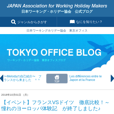
日本ワーキング・ホリデー協会 公式ブログ
なにを知りたい？
ジャンルからさがす
日本ワーキングホリデー協会 東京オフィス
〜Melodyの自己紹介〜 フ
Les différences entre le
ランスから来ました ＾＾
Japon et la France
2018年10月01日 （月）
【イベント】フランスVSドイツ 徹底比較！～
憧れのヨーロッパ体験記 が終了しました♪