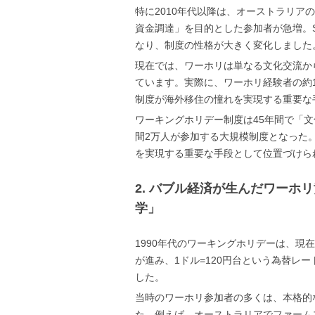
特に2010年代以降は、オーストラリア
資金調達」を目的とした参加者が急増。S
なり、制度の性格が大きく変化しました
現在では、ワーホリは単なる文化交流か
ています。実際に、ワーホリ経験者の約
制度が海外移住の憧れを実現する重要な
ワーキングホリデー制度は45年間で「
間2万人が参加する大規模制度となった
を実現する重要な手段として位置づけら
2. バブル経済が生んだワーホ
学」
1990年代のワーキングホリデーは、
が進み、1ドル=120円台という為替レ
した。
当時のワーホリ参加者の多くは、本格的
た。例えば、オーストラリアでファーム