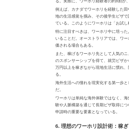
る。実際に、ワーホリ経験者の約8割が
例えば、カナダでワーホリを経験した田
地の生活感覚を掴み、その後学生ビザで
ている。このようにワーホリは「お試し
特に注目すべきは、ワーホリ中に培った
いることだ。オーストラリアでは、ワー
価される場合もある。
また、稼げるワーホリ先として人気のニ
のスポンサーシップを得て、就労ビザか
万円以上を稼ぎながら現地生活に慣れ、
る。
海外生活への憧れを現実化する第一歩と
だ。
ワーホリは単純な海外体験ではなく、海
験や人脈構築を通じて長期ビザ取得につ
申請時の重要な要素となっている。
6. 理想のワーホリ設計術：稼