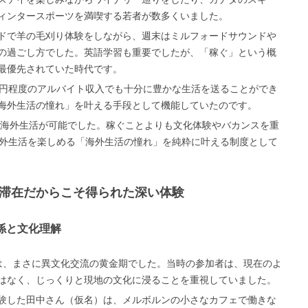
ィンタースポーツを満喫する若者が数多くいました。
ドで羊の毛刈り体験をしながら、週末はミルフォードサウンドや
の過ごし方でした。英語学習も重要でしたが、「稼ぐ」という概
最優先されていた時代です。
万円程度のアルバイト収入でも十分に豊かな生活を送ることができ
海外生活の憧れ」を叶える手段として機能していたのです。
格安海外生活が可能でした。稼ぐことよりも文化体験やバカンスを重
海外生活を楽しめる「海外生活の憧れ」を純粋に叶える制度として
期滞在だからこそ得られた深い体験
係と文化理解
ホリは、まさに異文化交流の黄金期でした。当時の参加者は、現在のよ
はなく、じっくりと現地の文化に浸ることを重視していました。
験した田中さん（仮名）は、メルボルンの小さなカフェで働きな