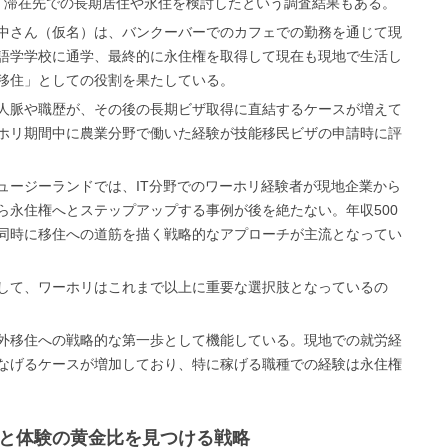
、滞在先での長期居住や永住を検討したという調査結果もある。
中さん（仮名）は、バンクーバーでのカフェでの勤務を通じて現
語学学校に通学、最終的に永住権を取得して現在も現地で生活し
移住」としての役割を果たしている。
人脈や職歴が、その後の長期ビザ取得に直結するケースが増えて
ホリ期間中に農業分野で働いた経験が技能移民ビザの申請時に評
ュージーランドでは、IT分野でのワーホリ経験者が現地企業から
ら永住権へとステップアップする事例が後を絶たない。年収500
同時に移住への道筋を描く戦略的なアプローチが主流となってい
して、ワーホリはこれまで以上に重要な選択肢となっているの
外移住への戦略的な第一歩として機能している。現地での就労経
なげるケースが増加しており、特に稼げる職種での経験は永住権
ぎと体験の黄金比を見つける戦略