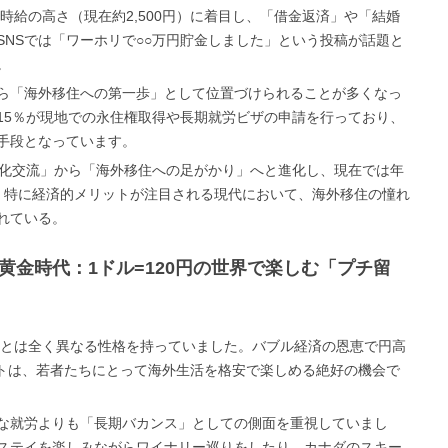
の時給の高さ（現在約2,500円）に着目し、「借金返済」や「結婚
NSでは「ワーホリで○○万円貯金しました」という投稿が話題と
。
ら「海外移住への第一歩」として位置づけられることが多くなっ
15％が現地での永住権取得や長期就労ビザの申請を行っており、
手段となっています。
文化交流」から「海外移住への足がかり」へと進化し、現在では年
。特に経済的メリットが注目される現代において、海外移住の憧れ
れている。
リ黄金時代：1ドル=120円の世界で楽しむ「プチ留
現在とは全く異なる性格を持っていました。バブル経済の恩恵で円高
ートは、若者たちにとって海外生活を格安で楽しめる絶好の機会で
な就労よりも「長期バカンス」としての側面を重視していまし
ステイを楽しみながらワイナリー巡りをしたり、カナダのスキー