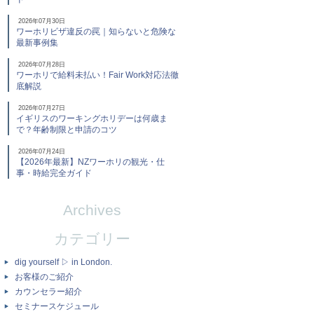
2026年07月30日
ワーホリビザ違反の罠｜知らないと危険な
最新事例集
2026年07月28日
ワーホリで給料未払い！Fair Work対応法徹
底解説
2026年07月27日
イギリスのワーキングホリデーは何歳ま
で？年齢制限と申請のコツ
2026年07月24日
【2026年最新】NZワーホリの観光・仕
事・時給完全ガイド
Archives
カテゴリー
dig yourself ▷ in London.
お客様のご紹介
カウンセラー紹介
セミナースケジュール