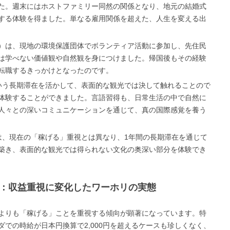
た。週末にはホストファミリー同然の関係となり、地元の結婚式
する体験を得ました。単なる雇用関係を超えた、人生を変える出
）は、現地の環境保護団体でボランティア活動に参加し、先住民
は学べない価値観や自然観を身につけました。帰国後もその経験
転職するきっかけとなったのです。
いう長期滞在を活かして、表面的な観光では決して触れることので
体験することができました。言語習得も、日常生活の中で自然に
人々との深いコミュニケーションを通じて、真の国際感覚を養う
ホリは、現在の「稼げる」重視とは異なり、1年間の長期滞在を通じて
築き、表面的な観光では得られない文化の奥深い部分を体験でき
代：収益重視に変化したワーホリの実態
よりも「稼げる」ことを重視する傾向が顕著になっています。特
での時給が日本円換算で2,000円を超えるケースも珍しくなく、