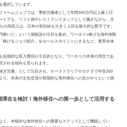
を選択しています。
ファームジョブでは、季節労働者として年間300万円以上稼ぐ日
ートでも、リフト係やレストランスタッフとして働きながら、月
れらの高収入は、日本の初任給を大きく上回る魅力的な数字です。
〇〇万円稼いだ」という体験談が注目を集め、ワーホリ=稼げる海外体験
「稼げるジョブ紹介」をセールスポイントにするなど、業界全体
も短期的な収入獲得が主目的となり、ワーホリの本来の理念であ
視される傾向も見られます。
稼ぎ労働」として注目され、オーストラリアやカナダで年収300
より、本来の文化交流や長期的な海外移住への足がかりという側
長期滞在を検討！海外移住への第一歩として活用する
なく、本格的な海外移住への重要なステップとして機能してい