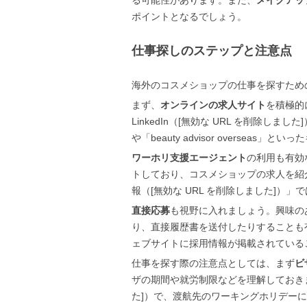
る可能性があります。また、
メイクアッ
ポイントとなるでしょう。
仕事探しのステップと注意点
海外のコスメショップの仕事を探すため
まず、
オンラインの求人サイト
を積極的に
LinkedIn（[無効な URL を削除しました]）
や「beauty advisor oversea
ワーホリ支援エージェント
の利用も有効
トしており、コスメショップの求人を紹
報（[無効な URL を削除しました]
直接応募
も視野に入れましょう。興味の
り、直接履歴書を送付したりすることも
ェブサイトに採用情報が掲載されている
仕事を探す際の注意点としては、まず
ビ
ザの期間や就労制限などを理解しておきま
た]）で、渡航先のワーキングホリデー