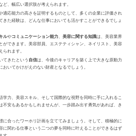
など、幅広い選択肢が考えられます。
や適応能力の高さを証明するものとして、多くの企業に評価され
てきた経験は、どんな仕事においても活かすことができるでしょ
キル
や
コミュニケーション能力
、
美容に関する知識
は、美容業界
とができます。美容部員、エステティシャン、ネイリスト、美容
えられます。
いてきたという
自信
は、今後のキャリアを築く上で大きな原動力
においてかけがえのない財産となるでしょう。
語学力、美容スキル、そして国際的な視野を同時に手に入れるこ
は不安もあるかもしれませんが、一歩踏み出す勇気があれば、き
標に合ったワーホリ計画を立ててみましょう。そして、積極的に
容に関わる仕事という二つの夢を同時に叶えることができるはず
ます。