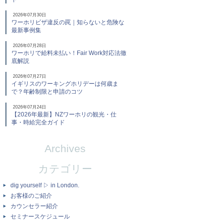
2026年07月30日
ワーホリビザ違反の罠｜知らないと危険な
最新事例集
2026年07月28日
ワーホリで給料未払い！Fair Work対応法徹
底解説
2026年07月27日
イギリスのワーキングホリデーは何歳ま
で？年齢制限と申請のコツ
2026年07月24日
【2026年最新】NZワーホリの観光・仕
事・時給完全ガイド
Archives
カテゴリー
dig yourself ▷ in London.
お客様のご紹介
カウンセラー紹介
セミナースケジュール