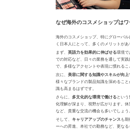
なぜ海外のコスメショップはワ
海外のコスメショップ、特にグローバル
く日本人にとって、多くのメリットがあ
まず、
英語力を効果的に伸ばせる
環境で
での対応など、日々の業務を通して実践
で、多様なアクセントや表現に慣れるこ
次に、
美容に関する知識やスキルが向上
様々なブランドの製品知識を深めること
識も高まるはずです。
さらに、
多文化的な環境で働ける
という
化理解が深まり、視野が広がります。休
など、貴重な交流の機会も多いでしょう
そして、
キャリアアップのチャンス
も期
ーへの昇進、本社での勤務など、更なる