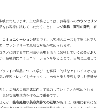
多岐にわたります。主な業務としては、お客様への
カウンセリン
品をお客様に試していただくこと）、
レジ業務
、
商品の陳列
、
在
、
コミュニケーション能力
です。お客様のニーズを丁寧にヒアリ
て、フレンドリーで親切な対応が求められます。
コスメに関する専門用語や表現も徐々に習得していく必要があり
が、積極的にコミュニケーションを取ることで、自然と上達して
ブランドの製品について学び、お客様に的確なアドバイスができ
新の美容トレンドをチェックし、自分自身も美容を楽しむ姿勢が
力し、店舗の目標達成に向けて協力していくことが求められま
、良好な職場環境を作る上で重要です。
せんが、
接客経験
や
美容業界での経験
があれば、採用に有利にな