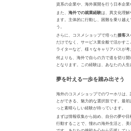
資系の企業や、海外展開を行う日本企業
また、
海外での就業経験
は、異文化理解
ます。主体的に行動し、困難を乗り越え
う。
さらに、コスメショップで培った
接客ス
だけでなく、サービス業全般で活かすこ
ライターなど、様々なキャリアパスが考
何よりも、海外で自らの力で道を切り開
となります。この経験は、あなたの人生
夢を叶える一歩を踏み出そう
海外のコスメショップでのワーホリは、
とができる、魅力的な選択肢です。最初
っと素晴らしい経験が待っています。
まずは情報収集から始め、自分の夢や目
行動することで、憧れの海外生活と、美
です。あなたの挑戦を心から応援してい