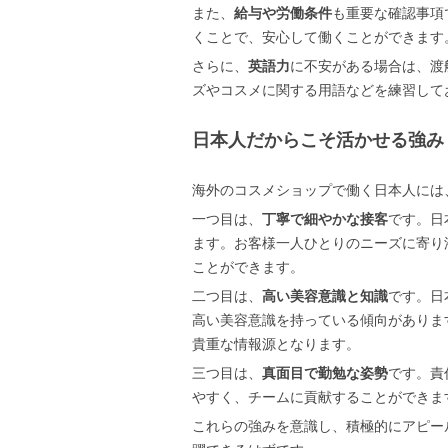
また、
給与や労働条件
も重要な確認事項
くことで、安心して働くことができます
さらに、
英語力
に不安がある場合は、渡
ズやコスメに関する用語などを練習して
日本人だからこそ活かせる強み
海外のコスメショップで働く日本人には
一つ目は、
丁寧で細やかな接客
です。日
ます。お客様一人ひとりのニーズに寄り
ことができます。
二つ目は、
高い美容意識と知識
です。日
高い美容意識を持っている傾向がありま
貴重な情報源となります。
三つ目は、
真面目で勤勉な姿勢
です。責
やすく、チームに貢献することができま
これらの強みを意識し、積極的にアピー