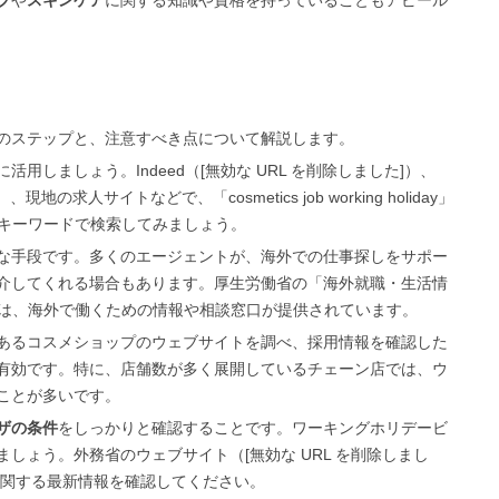
プ
や
スキンケア
に関する知識や資格を持っていることもアピール
のステップと、注意すべき点について解説します。
活用しましょう。Indeed（[無効な URL を削除しました]）、
、現地の求人サイトなどで、「cosmetics job working holiday」
s」といったキーワードで検索してみましょう。
な手段です。多くのエージェントが、海外での仕事探しをサポー
介してくれる場合もあります。厚生労働省の「海外就職・生活情
）」では、海外で働くための情報や相談窓口が提供されています。
あるコスメショップのウェブサイトを調べ、採用情報を確認した
有効です。特に、店舗数が多く展開しているチェーン店では、ウ
ことが多いです。
ザの条件
をしっかりと確認することです。ワーキングホリデービ
しょう。外務省のウェブサイト（[無効な URL を削除しまし
に関する最新情報を確認してください。