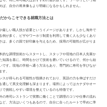
なら、特に寿司職人はおすすめの選択肢です。ワーホリという期
めば、自分の将来像もより明確になるかもしれません。
だからこそできる就職方法とは
や厳しい職人技が必要というイメージがあります。しかし海外で
る例が多く、ビザやワーホリ制度を利用して働く人も少なくあり
さは、多くの国で好印象を与えるため、採用の可能性が広がりま
本的な調理技術からスタートし、スタッフや現地の日本人先輩か
た知識を基に、時間をかけて技術を磨いていけるので、何から始
いです。現地の学校へ通う方法もあり、専門的に寿司を学びなが
ます。
ンスが得られる可能性が指摘されており、英語の力を伸ばすだけ
を通して異文化理解も深まります。場所によってはカナダやオー
リで挑戦しやすい環境を整えているのも特徴です。
外の寿司レストランで実際に働くことで調理のコツや仕事の流れ
など、方法はいくつもあるので、自分に合ったルートで早めに準