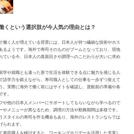
働くという選択肢が今人気の理由とは？
で働く人が増えている背景には、日本人が持つ繊細な技術やホス
あるようです。海外で寿司そのものがブームとなっており、現地
れている今、日本人の真面目さや調理へのこだわりが大いに求め
留学や就職とも違った形で生活を体験できる点に魅力を感じる人
で語学力を鍛えながら、寿司職人としての仕事を一歩ずつ覚えて
う。実際に海外で働く前にはサイトを確認し、渡航前の準備や条
です。
フや他の日本人メンバーにサポートしてもらいながら学べるので
ーやメニューが異なるため、調理の方法や勤務期間は多様です。
うスタイルの寿司を作る機会もあり、海外のレストランならでは
げられます。
て寿司職人を検討すると、ワーキングホリデーを活用した充実し