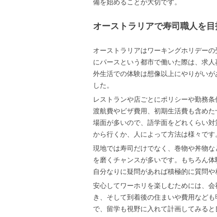
備を始めることが大切です。
オーストラリアで寿司職人を目
オーストラリアはワーキングホリデーの
にパースという都市で働いた際は、求人
外生活での体験は想像以上にやりがいが
した。
レストランや店ごとにポリシーや勤務条
渡航費やビザ費用、初期生活費も含めた
場面が多いので、語学面をどれくらい対
から行くか、人によって方法は様々です
現地では寿司だけでなく、巻物や丼物な
を磨くチャンスが多いです。もちろん体
自分なりに疑問があれば積極的に質問や
安心してワーホリを楽しむためには、会
き、そして到着後の住まいや費用なども
で、留学も視野に入れて計画してみると