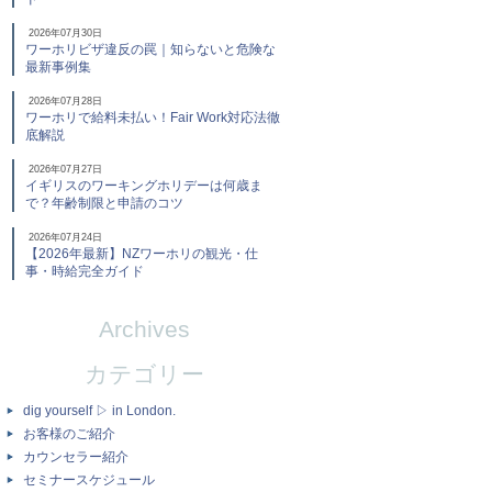
2026年07月30日
ワーホリビザ違反の罠｜知らないと危険な
最新事例集
2026年07月28日
ワーホリで給料未払い！Fair Work対応法徹
底解説
2026年07月27日
イギリスのワーキングホリデーは何歳ま
で？年齢制限と申請のコツ
2026年07月24日
【2026年最新】NZワーホリの観光・仕
事・時給完全ガイド
Archives
カテゴリー
dig yourself ▷ in London.
お客様のご紹介
カウンセラー紹介
セミナースケジュール