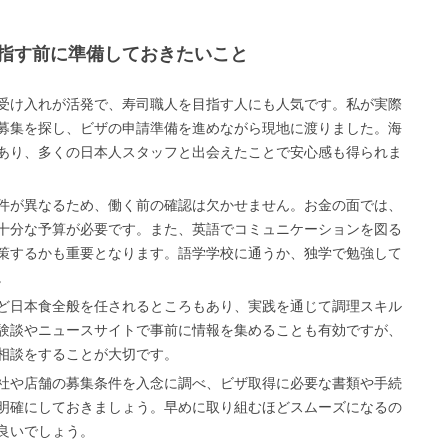
指す前に準備しておきたいこと
受け入れが活発で、寿司職人を目指す人にも人気です。私が実際
募集を探し、ビザの申請準備を進めながら現地に渡りました。海
あり、多くの日本人スタッフと出会えたことで安心感も得られま
件が異なるため、働く前の確認は欠かせません。お金の面では、
十分な予算が必要です。また、英語でコミュニケーションを図る
策するかも重要となります。語学学校に通うか、独学で勉強して
。
ど日本食全般を任されるところもあり、実践を通じて調理スキル
験談やニュースサイトで事前に情報を集めることも有効ですが、
相談をすることが大切です。
社や店舗の募集条件を入念に調べ、ビザ取得に必要な書類や手続
明確にしておきましょう。早めに取り組むほどスムーズになるの
良いでしょう。