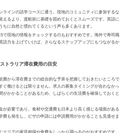
ンラインの語学コースに通う、現地のコミュニティに参加するな
覚えるより、渡航前に基礎を固めておくとスムーズです。英語に
うちに自然と慣れてくるという声も多くあります。
NSで現地の情報をチェックするのもおすすめです。海外で寿司職
英語力を上げていけば、さらなるステップアップにもつながるか
ストラリア滞在費用の目安
航費から滞在費までの総合的な予算を把握しておきたいところで
すぐ働けるとは限りません。求人の募集タイミングが合わなかっ
間がかかることがあるため、しばらくの生活費を確保しておくと
金が必要であり、食材や交通費も日本より高く感じる場面がある
学費も発生し、ビザの申請には申請費用がかかることも見逃せま
むエリアの家賃相場や食費をしっかり調べるのがおすすめです。