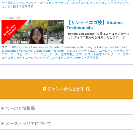
バー留学
/
ユーロセンター
/
ユーロセンターサンディエゴ
/
ユーロセンターズ
/
ユーロセンターズ
カナダ
/
留学
/
語学学校
2016年05月11日
【サンディエゴ校】Student
r
Testimonials
I
V
a
n
c
o
u
v
e
・
T
o
r
o
n
t
O
o
Hi from San Diego!!! 今日はユーロセンターズ
サンディエゴ校からお送りいたします！ サン
ディ […]
タグ ：
#Vancouver
/
Eurocentres Canada
/
Eurocentres San Diego
/
Eurocentres Toronto
/
Eurocentres Vancouver
/
San Diego
/
Toronto
/
カナダ
/
サンディエゴ、ユーロセンターサンディ
エゴ、ユーロセンター、ユーロセンターズ、語学学校、留学
/
トロント留学
/
バンクーバー留学
/
ユーロセンター
/
ユーロセンターズ
/
ユーロセンターズカナダ
/
語学学校
ジャンルからさがす
ワーホリ情報局
オーストラリアについて