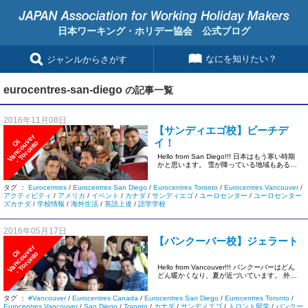
日本ワーキング・ホリデー協会 公式ブログ
なにを知りたい？
ジャンルからさがす
eurocentres-san-diego
の記事一覧
2016年11月08日
【サンディエゴ校】ビーチデ
r
イ！
I
V
a
n
c
o
u
v
e
・
T
o
r
o
n
t
O
o
Hello from San Diego!!! 日本はもう寒い時期
かと思います。 雪が降っている地域もあるよ
う […]
タグ ：
Eurocentres
/
Eurocentres San Diego
/
Eurocentres Toronto
/
Eurocentres Vancouver
/
アクティビティ
/
アメリカ
/
イベント
/
カナダ
/
サンディエゴ
/
ユーロセンター
/
ユーロセンター
ズカナダ
/
学校情報
/
海外生活
/
英語上達
/
語学学校
2016年05月17日
【バンクーバー校】ジェラート
r
I
V
a
n
c
o
u
v
e
・
T
o
r
o
n
t
O
o
Hello from Vancouver!!! バンクーバーはどん
どん暖かくなり、夏が近づいています。 外に
は […]
タグ ：
#Vancouver
/
Eurocentres Canada
/
Eurocentres San Diego
/
Eurocentres Toronto
/
Eurocentres Vancouver
/
San Diego
/
Toronto
/
カナダ
/
サンディエゴ
/
トロント留学
/
バンクー